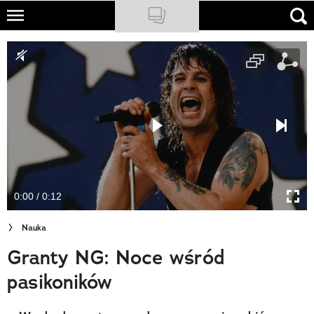
Skip
to
NATIONAL GEOGRAPHIC
main
content
TRAVELER
PODCASTY
Sklep
Newsletter
0:00 / 0:12
Cuda Polski
Nauka
Wielki Konkurs Fotograficzny
Granty NG: Noce wśród
Trendbook Podróżniczy
pasikoników
Polecane