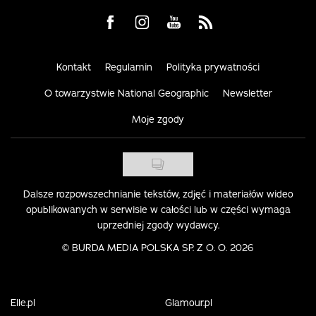
Visit us on Facebook
Visit us on Instagram
Visit us on Youtube
Visit us on Rss
Kontakt
Regulamin
Polityka prywatności
O towarzystwie National Geographic
Newsletter
Moje zgody
Dalsze rozpowszechnianie tekstów, zdjęć i materiałów wideo
opublikowanych w serwisie w całości lub w części wymaga
uprzedniej zgody wydawcy.
©
BURDA MEDIA POLSKA SP. Z O. O. 2026
Elle.pl
Glamour.pl