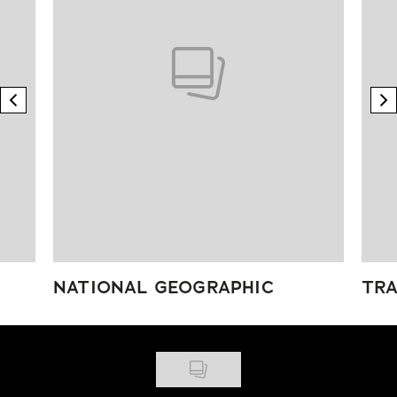
previous element
n
NATIONAL GEOGRAPHIC
TRA