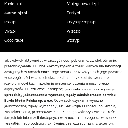
Kobieta.pl
Mojegotowanie.pl
Mamotoja.pl
Party.pl
Polki.pl
Przyslijprzepis.pl
Viva.pl
Wizaz.pl
Cocolita.pl
Story.pl
Jakiekolwiek aktywności, w szczególności: pobieranie, zwielokrotnianie,
przechowywanie, lub inne wykorzystywanie treści, danych lub informacji
dostępnych w ramach niniejszego serwisu oraz wszystkich jego podstron,
w szczególności w celu ich eksploracji, zmierzającej do tworzenia,
rozwoju, modyfikacji i szkolenia systemów uczenia maszynowego,
algorytmów lub sztucznej inteligencji
jest zabronione oraz wymaga
uprzedniej, jednoznacznie wyrażonej zgody administratora serwisu –
Burda Media Polska sp. z o.o.
Obowiązek uzyskania wyraźnej i
jednoznacznej zgody wymagany jest bez względu sposób pobierania,
zwielokrotniania, przechowywania lub innego wykorzystywania treści,
danych lub informacji dostępnych w ramach niniejszego serwisu oraz
wszystkich jego podstron, jak również bez względu na charakter tych