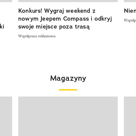
Konkurs! Wygraj weekend z
Niem
nowym Jeepem Compass i odkryj
Współp
ki
swoje miejsce poza trasą
Współpraca reklamowa
Magazyny
Pokazywanie elementu 1 z 4