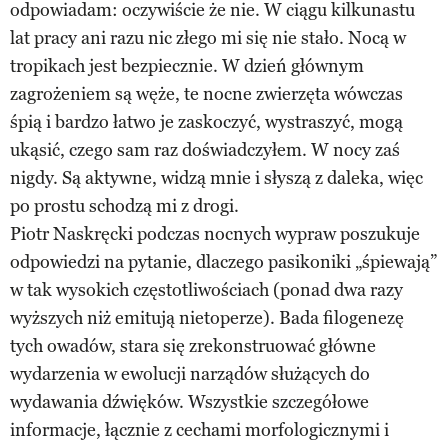
odpowiadam: oczywiście że nie. W ciągu kilkunastu
lat pracy ani razu nic złego mi się nie stało. Nocą w
tropikach jest bezpiecznie. W dzień głównym
zagrożeniem są węże, te nocne zwierzęta wówczas
śpią i bardzo łatwo je zaskoczyć, wystraszyć, mogą
ukąsić, czego sam raz doświadczyłem. W nocy zaś
nigdy. Są aktywne, widzą mnie i słyszą z daleka, więc
po prostu schodzą mi z drogi.
Piotr Naskręcki podczas nocnych wypraw poszukuje
odpowiedzi na pytanie, dlaczego pasikoniki „śpiewają”
w tak wysokich częstotliwościach (ponad dwa razy
wyższych niż emitują nietoperze). Bada filogenezę
tych owadów, stara się zrekonstruować główne
wydarzenia w ewolucji narządów służących do
wydawania dźwięków. Wszystkie szczegółowe
informacje, łącznie z cechami morfologicznymi i