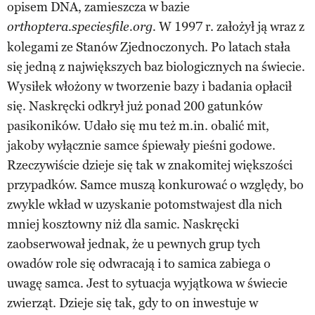
opisem DNA, zamieszcza w bazie
W 1997 r. założył ją wraz z
orthoptera.speciesfile.org.
kolegami ze Stanów Zjednoczonych. Po latach stała
się jedną z największych baz biologicznych na świecie.
Wysiłek włożony w tworzenie bazy i badania opłacił
się. Naskręcki odkrył już ponad 200 gatunków
pasikoników. Udało się mu też m.in. obalić mit,
jakoby wyłącznie samce śpiewały pieśni godowe.
Rzeczywiście dzieje się tak w znakomitej większości
przypadków. Samce muszą konkurować o względy, bo
zwykle wkład w uzyskanie potomstwajest dla nich
mniej kosztowny niż dla samic. Naskręcki
zaobserwował jednak, że u pewnych grup tych
owadów role się odwracają i to samica zabiega o
uwagę samca. Jest to sytuacja wyjątkowa w świecie
zwierząt. Dzieje się tak, gdy to on inwestuje w