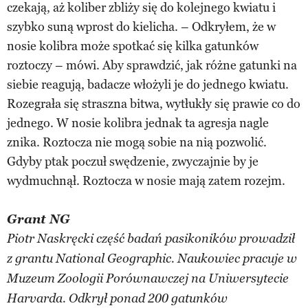
czekają, aż koliber zbliży się do kolejnego kwiatu i
szybko suną wprost do kielicha. – Odkryłem, że w
nosie kolibra może spotkać się kilka gatunków
roztoczy – mówi. Aby sprawdzić, jak różne gatunki na
siebie reagują, badacze włożyli je do jednego kwiatu.
Rozegrała się straszna bitwa, wytłukły się prawie co do
jednego. W nosie kolibra jednak ta agresja nagle
znika. Roztocza nie mogą sobie na nią pozwolić.
Gdyby ptak poczuł swędzenie, zwyczajnie by je
wydmuchnął. Roztocza w nosie mają zatem rozejm.
Grant NG
Piotr Naskręcki część badań pasikoników prowadził
z grantu National Geographic. Naukowiec pracuje w
Muzeum Zoologii Porównawczej na Uniwersytecie
Harvarda. Odkrył ponad 200 gatunków