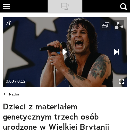
Skip
to
NATIONAL GEOGRAPHIC
main
content
TRAVELER
PODCASTY
Sklep
Newsletter
0:00 / 0:12
Cuda Polski
Nauka
Wielki Konkurs Fotograficzny
Dzieci z materiałem
Trendbook Podróżniczy
genetycznym trzech osób
Polecane
urodzone w Wielkiej Brytanii