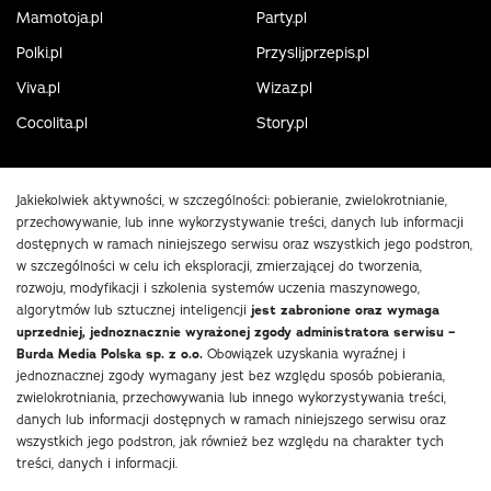
Mamotoja.pl
Party.pl
Polki.pl
Przyslijprzepis.pl
Viva.pl
Wizaz.pl
Cocolita.pl
Story.pl
Jakiekolwiek aktywności, w szczególności: pobieranie, zwielokrotnianie,
przechowywanie, lub inne wykorzystywanie treści, danych lub informacji
dostępnych w ramach niniejszego serwisu oraz wszystkich jego podstron,
w szczególności w celu ich eksploracji, zmierzającej do tworzenia,
rozwoju, modyfikacji i szkolenia systemów uczenia maszynowego,
algorytmów lub sztucznej inteligencji
jest zabronione oraz wymaga
uprzedniej, jednoznacznie wyrażonej zgody administratora serwisu –
Burda Media Polska sp. z o.o.
Obowiązek uzyskania wyraźnej i
jednoznacznej zgody wymagany jest bez względu sposób pobierania,
zwielokrotniania, przechowywania lub innego wykorzystywania treści,
danych lub informacji dostępnych w ramach niniejszego serwisu oraz
wszystkich jego podstron, jak również bez względu na charakter tych
treści, danych i informacji.