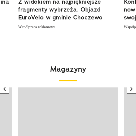
ina
Z widokiem na najpiękniejsze
Kon
fragmenty wybrzeża. Objazd
now
EuroVelo w gminie Choczewo
swoj
Współpraca reklamowa
Współp
Magazyny
previous element
n
Pokazywanie elementu 1 z 4