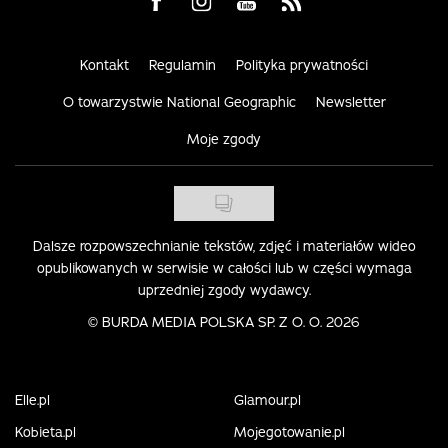
Visit us on Facebook
Visit us on Instagram
Visit us on Youtube
Visit us on Rss
Kontakt
Regulamin
Polityka prywatności
O towarzystwie National Geographic
Newsletter
Moje zgody
Dalsze rozpowszechnianie tekstów, zdjęć i materiałów wideo
opublikowanych w serwisie w całości lub w części wymaga
uprzedniej zgody wydawcy.
©
BURDA MEDIA POLSKA SP. Z O. O. 2026
Elle.pl
Glamour.pl
Kobieta.pl
Mojegotowanie.pl