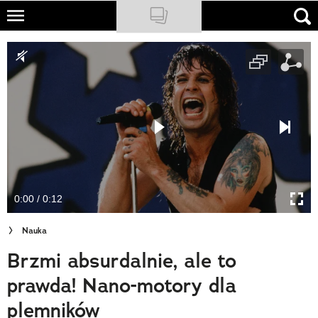
Skip
to
NATIONAL GEOGRAPHIC
main
content
TRAVELER
PODCASTY
Sklep
Newsletter
0:00 / 0:12
Cuda Polski
Nauka
Wielki Konkurs Fotograficzny
Brzmi absurdalnie, ale to
Trendbook Podróżniczy
prawda! Nano-motory dla
Polecane
plemników