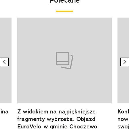
Polecane
Pokazywanie elementu 1 z 20
previous element
n
ina
Z widokiem na najpiękniejsze
Kon
fragmenty wybrzeża. Objazd
now
EuroVelo w gminie Choczewo
swoj