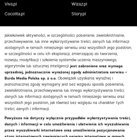
Viva.pl
Wizaz.pl
Cocolita.pl
Story.pl
Jakiekolwiek aktywności, w szczególności: pobieranie, zwielokrotnianie,
przechowywanie, lub inne wykorzystywanie treści, danych lub informacji
dostępnych w ramach niniejszego serwisu oraz wszystkich jego podstron,
w szczególności w celu ich eksploracji, zmierzającej do tworzenia,
rozwoju, modyfikacji i szkolenia systemów uczenia maszynowego,
algorytmów lub sztucznej inteligencji
jest zabronione oraz wymaga
uprzedniej, jednoznacznie wyrażonej zgody administratora serwisu –
Burda Media Polska sp. z o.o.
Obowiązek uzyskania wyraźnej i
jednoznacznej zgody wymagany jest bez względu sposób pobierania,
zwielokrotniania, przechowywania lub innego wykorzystywania treści,
danych lub informacji dostępnych w ramach niniejszego serwisu oraz
wszystkich jego podstron, jak również bez względu na charakter tych
treści, danych i informacji.
Powyższe nie dotyczy wyłącznie przypadków wykorzystywania treści,
danych i informacji w celu umożliwienia i ułatwienia ich wyszukiwania
przez wyszukiwarki internetowe oraz umożliwienia pozycjonowania
stron internetowych zawierających serwisy internetowe w ramach