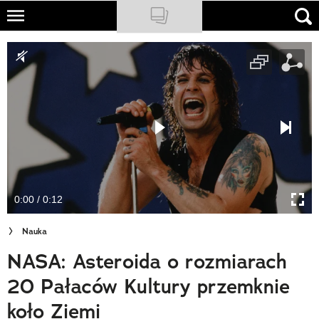
Skip
to
NATIONAL GEOGRAPHIC
main
content
TRAVELER
PODCASTY
Sklep
Newsletter
0:00 / 0:12
Cuda Polski
Nauka
Wielki Konkurs Fotograficzny
NASA: Asteroida o rozmiarach
Trendbook Podróżniczy
20 Pałaców Kultury przemknie
Polecane
koło Ziemi