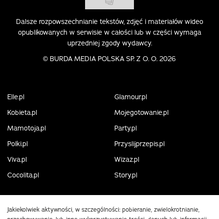
Dalsze rozpowszechnianie tekstów, zdjęć i materiałów wideo
opublikowanych w serwisie w całości lub w części wymaga
uprzedniej zgody wydawcy.
©
BURDA MEDIA POLSKA SP. Z O. O. 2026
Elle.pl
Glamour.pl
Kobieta.pl
Mojegotowanie.pl
Mamotoja.pl
Party.pl
Polki.pl
Przyslijprzepis.pl
Viva.pl
Wizaz.pl
Cocolita.pl
Story.pl
Jakiekolwiek aktywności, w szczególności: pobieranie, zwielokrotnianie,