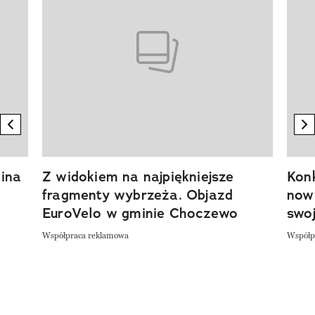
previous element
n
ina
Z widokiem na najpiękniejsze
Kon
fragmenty wybrzeża. Objazd
now
EuroVelo w gminie Choczewo
swoj
Współpraca reklamowa
Współp