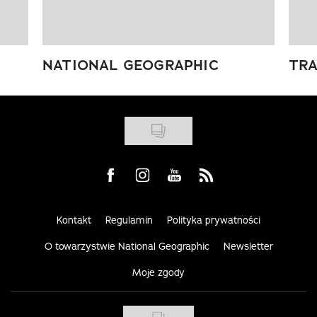
NATIONAL GEOGRAPHIC
TRA
Visit us on Facebook
Visit us on Instagram
Visit us on Youtube
Visit us on Rss
Kontakt
Regulamin
Polityka prywatności
O towarzystwie National Geographic
Newsletter
Moje zgody