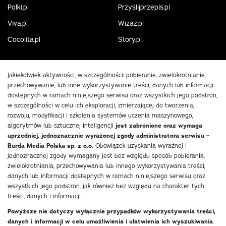
Polki.pl
Przyslijprzepis.pl
Viva.pl
Wizaz.pl
Cocolita.pl
Story.pl
Jakiekolwiek aktywności, w szczególności: pobieranie, zwielokrotnianie,
przechowywanie, lub inne wykorzystywanie treści, danych lub informacji
dostępnych w ramach niniejszego serwisu oraz wszystkich jego podstron,
w szczególności w celu ich eksploracji, zmierzającej do tworzenia,
rozwoju, modyfikacji i szkolenia systemów uczenia maszynowego,
algorytmów lub sztucznej inteligencji
jest zabronione oraz wymaga
uprzedniej, jednoznacznie wyrażonej zgody administratora serwisu –
Burda Media Polska sp. z o.o.
Obowiązek uzyskania wyraźnej i
jednoznacznej zgody wymagany jest bez względu sposób pobierania,
zwielokrotniania, przechowywania lub innego wykorzystywania treści,
danych lub informacji dostępnych w ramach niniejszego serwisu oraz
wszystkich jego podstron, jak również bez względu na charakter tych
treści, danych i informacji.
Powyższe nie dotyczy wyłącznie przypadków wykorzystywania treści,
danych i informacji w celu umożliwienia i ułatwienia ich wyszukiwania