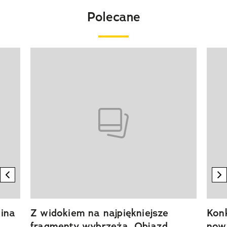
Polecane
Pokazywanie elementu 1 z 20
previous element
n
ina
Z widokiem na najpiękniejsze
Kon
fragmenty wybrzeża. Objazd
now