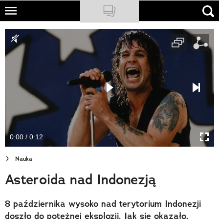
Skip
to
NATIONAL GEOGRAPHIC
main
content
TRAVELER
PODCASTY
Sklep
Newsletter
0:00 / 0:12
Cuda Polski
Nauka
Wielki Konkurs Fotograficzny
Asteroida nad Indonezją
Trendbook Podróżniczy
8 października wysoko nad terytorium Indonezji
Polecane
doszło do potężnej eksplozji. Jak się okazało,