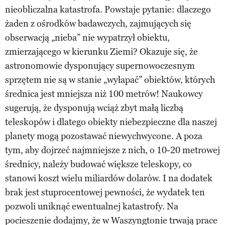
nieobliczalna katastrofa. Powstaje pytanie: dlaczego
żaden z ośrodków badawczych, zajmujących się
obserwacją „nieba” nie wypatrzył obiektu,
zmierzającego w kierunku Ziemi? Okazuje się, że
astronomowie dysponujący supernowoczesnym
sprzętem nie są w stanie „wyłapać” obiektów, których
średnica jest mniejsza niż 100 metrów! Naukowcy
sugerują, że dysponują wciąż zbyt małą liczbą
teleskopów i dlatego obiekty niebezpieczne dla naszej
planety mogą pozostawać niewychwycone. A poza
tym, aby dojrzeć najmniejsze z nich, o 10-20 metrowej
średnicy, należy budować większe teleskopy, co
stanowi koszt wielu miliardów dolarów. I na dodatek
brak jest stuprocentowej pewności, że wydatek ten
pozwoli uniknąć ewentualnej katastrofy. Na
pocieszenie dodajmy, że w Waszyngtonie trwają prace