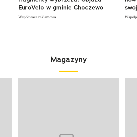
EuroVelo w gminie Choczewo
swoj
Współpraca reklamowa
Współp
Magazyny
Pokazywanie elementu 1 z 4