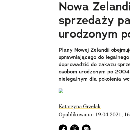
Nowa Zelandi
sprzedaży p
urodzonym p
Plany Nowej Zelandii obejmu
uprawniającego do legalnego
doprowadzić do zakazu sprz
osobom urodzonym po 2004 ro
nielegalnym dla pokolenia w
Katarzyna Grzelak
Opublikowano: 19.04.2021, 16
Udostępnij na facebook
Udostępnij na twitter
E-mail do przyjaciela