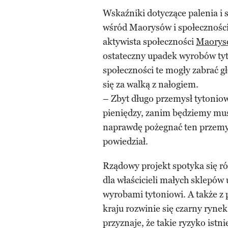
Wskaźniki dotyczące palenia i
wśród Maorysów i społeczności
aktywista społeczności
Maorys
ostateczny upadek wyrobów tyt
społeczności te mogły zabrać g
się za walką z nałogiem.
– Zbyt długo przemysł tytoniowy
pieniędzy, zanim będziemy mus
naprawdę pożegnać ten przemys
powiedział.
Rządowy projekt spotyka się r
dla właścicieli małych sklepów
wyrobami tytoniowi. A także z
kraju rozwinie się czarny ryn
przyznaje, że takie ryzyko istni