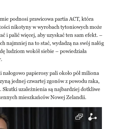
mie podnosi prawicowa partia ACT, która
artości nikotyny w wyrobach tytoniowych może
ć i palić więcej, aby uzyskać ten sam efekt. –
ych najmniej na to stać, wydadzą na swój nałóg
wdę ludziom wokół siebie – powiedziała
.
ii nałogowo papierosy pali około pół miliona
yczyną jednej czwartej zgonów z powodu raka,
 Skutki uzależnienia są najbardziej dotkliwe
dzennych mieszkańców Nowej Zelandii.