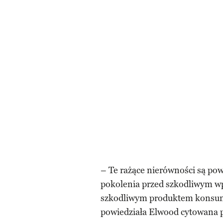
– Te rażące nierówności są po
pokolenia przed szkodliwym wp
szkodliwym produktem konsume
powiedziała Elwood cytowana 