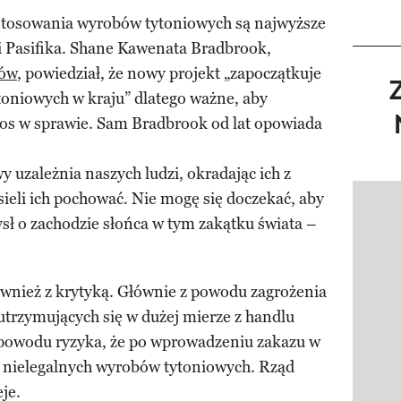
 stosowania wyrobów tytoniowych są najwyższe
 Pasifika. Shane Kawenata Bradbrook,
ów
, powiedział, że nowy projekt „zapoczątkuje
oniowych w kraju” dlatego ważne, aby
łos w sprawie. Sam Bradbrook od lat opowiada
 uzależnia naszych ludzi, okradając ich z
ieli ich pochować. Nie mogę się doczekać, aby
Pokazy
ł o zachodzie słońca w tym zakątku świata –
ównież z krytyką. Głównie z powodu zagrożenia
 utrzymujących się w dużej mierze z handlu
 powodu ryzyka, że po wprowadzeniu zakazu w
ek nielegalnych wyrobów tytoniowych. Rząd
eje.