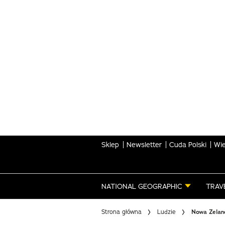
Skip
to
main
content
Sklep
Newsletter
Cuda Polski
Wie
NATIONAL GEOGRAPHIC
TRAV
Strona główna
Ludzie
Nowa Zelan