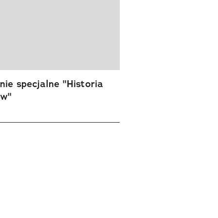
ie specjalne "Historia
ów"