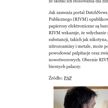
że skutki ich stosowania dla zd
Jak zauważa portal DutchNews
Publicznego (RIVM) opublikowa
papierosy elektroniczne są bar
RIVM wskazuje, że wdychanie z
substancji, takich jak nikotyna,
nitrozoaminy i metale, może po
powodować palpitacje oraz zwi
nowotworowych. Obecnie RIVM
biernych palaczy.
Źródło:
PAP