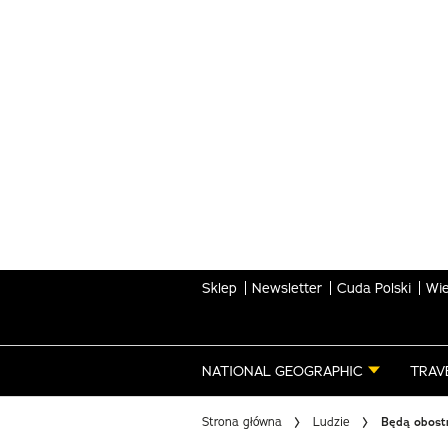
Skip
to
main
content
Sklep
Newsletter
Cuda Polski
Wie
NATIONAL GEOGRAPHIC
TRAV
Strona główna
Ludzie
Będą obost