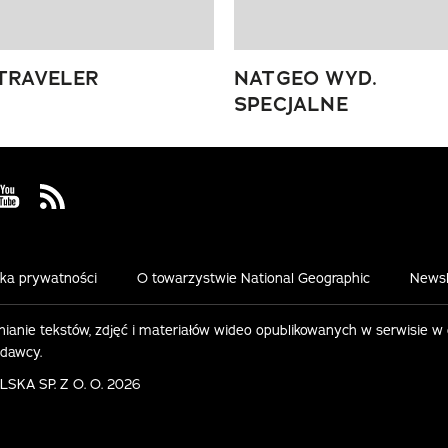
TRAVELER
NATGEO WYD.
SPECJALNE
 Facebook
us on Instagram
Visit us on Youtube
Visit us on Rss
yka prywatności
O towarzystwie National Geographic
Newsl
ianie tekstów, zdjęć i materiałów wideo opublikowanych w serwisie w
ydawcy.
KA SP. Z O. O. 2026