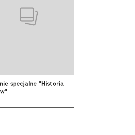
ie specjalne "Historia
ów"