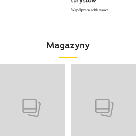
turystów
Współpraca reklamowa
Magazyny
 4 z 4