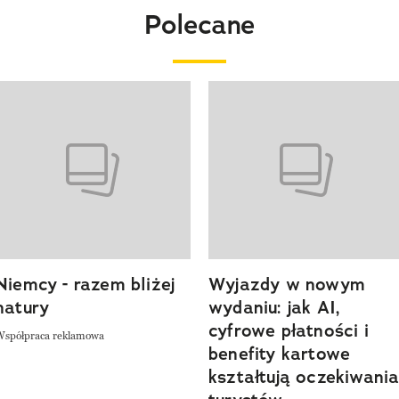
Polecane
o 4 z 20
Niemcy - razem bliżej
Wyjazdy w nowym
natury
wydaniu: jak AI,
cyfrowe płatności i
Współpraca reklamowa
benefity kartowe
kształtują oczekiwani