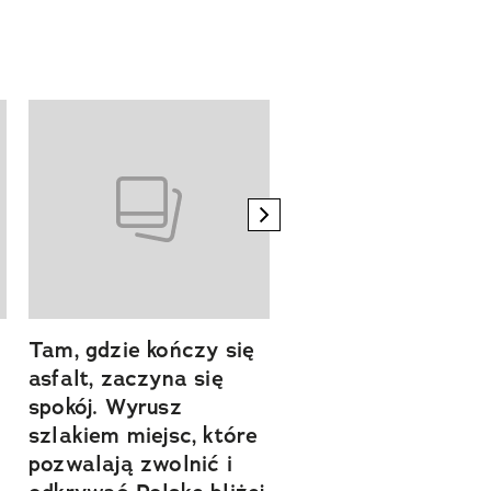
next element
Tam, gdzie kończy się
Szlakiem natury.
asfalt, zaczyna się
Sprawdź, czym
spokój. Wyrusz
zachwyca Turyngi
szlakiem miejsc, które
Współpraca reklamowa
a
pozwalają zwolnić i