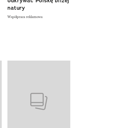
odkrywać Polskę bliżej
natury
Współpraca reklamowa