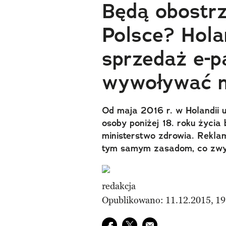
Będą obostrz
Polsce? Hola
sprzedaż e-p
wywoływać 
​Od maja 2016 r. w Holandii
osoby poniżej 18. roku życia 
ministerstwo zdrowia. Rekl
tym samym zasadom, co zwyk
redakcja
Opublikowano: 11.12.2015, 19
Udostępnij na facebook
Udostępnij na twitter
E-mail do przyjaciela