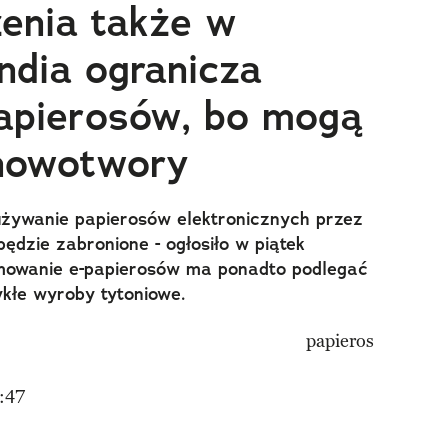
enia także w
ndia ogranicza
apierosów, bo mogą
nowotwory
 używanie papierosów elektronicznych przez
będzie zabronione - ogłosiło w piątek
amowanie e-papierosów ma ponadto podlegać
łe wyroby tytoniowe.
:47