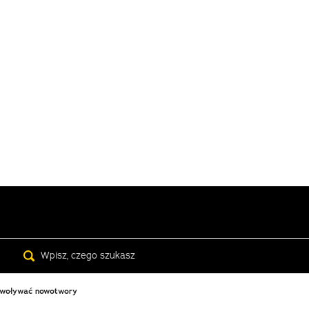
Search
wywoływać nowotwory