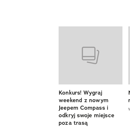
Pokazywanie elementów od 1 d
previous element
Konkurs! Wygraj
weekend z nowym
Jeepem Compass i
odkryj swoje miejsce
poza trasą