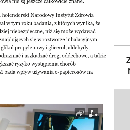
rowia nie są jeszcze całkowicie znane.
, holenderski Narodowy Instytut Zdrowia
ł w tym roku badania, z których wynika, że
dziej niebezpieczne, niż się może wydawać.
najdujących się w roztworze inhalacyjnym
 glikol propylenowy i glicerol, aldehydy,
drażniać i uszkadzać drogi oddechowe, a także
ększać ryzyko wystąpienia chorób
 bada wpływ używania e-papierosów na
Pokazy