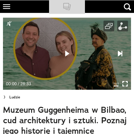
Skip
to
NATIONAL GEOGRAPHIC
main
content
TRAVELER
PODCASTY
Sklep
Newsletter
00:00 / 28:33
Cuda Polski
Ludzie
Wielki Konkurs Fotograficzny
Muzeum Guggenheima w Bilbao,
Trendbook Podróżniczy
cud architektury i sztuki. Poznaj
Polecane
jego historię i tajemnice