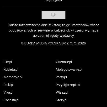
Dalsze rozpowszechnianie tekstów, zdjęć i materiałów wideo
opublikowanych w serwisie w całości lub w części wymaga
uprzedniej zgody wydawcy.
©
BURDA MEDIA POLSKA SP. Z O. O. 2026
Elle.pl
Glamour.pl
Kobieta.pl
Mojegotowanie.pl
Mamotoja.pl
Party.pl
Polki.pl
Przyslijprzepis.pl
Viva.pl
Wizaz.pl
Cocolita.pl
Story.pl