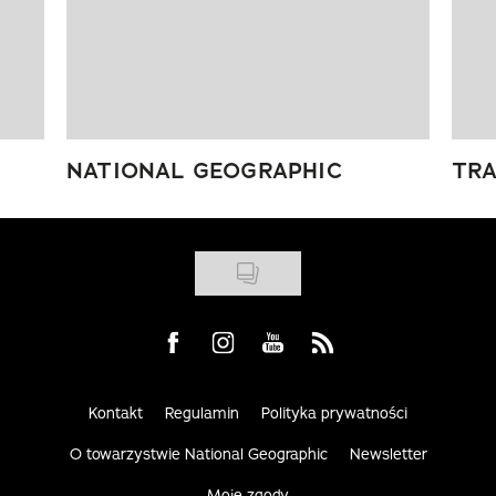
NATIONAL GEOGRAPHIC
TRA
Visit us on Facebook
Visit us on Instagram
Visit us on Youtube
Visit us on Rss
Kontakt
Regulamin
Polityka prywatności
O towarzystwie National Geographic
Newsletter
Moje zgody