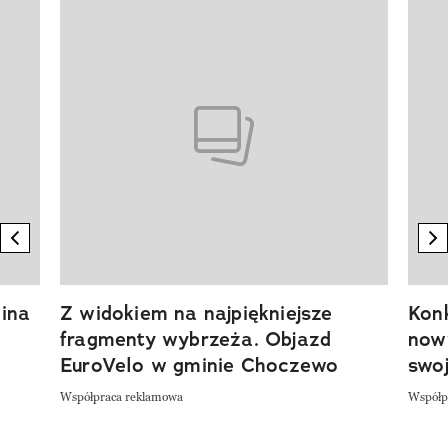
Pokazywanie elementu 1 z 20
previous element
n
ina
Z widokiem na najpiękniejsze
Kon
fragmenty wybrzeża. Objazd
now
EuroVelo w gminie Choczewo
swoj
Współpraca reklamowa
Współp