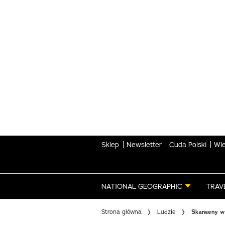
Skip
to
main
content
Sklep
Newsletter
Cuda Polski
Wie
NATIONAL GEOGRAPHIC
TRAV
Strona główna
Ludzie
Skanseny w 