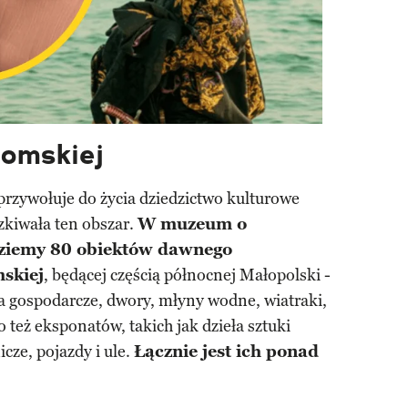
omskiej
zywołuje do życia dziedzictwo kulturowe
zkiwała ten obszar.
W muzeum o
dziemy 80 obiektów dawnego
skiej
, będącej częścią północnej Małopolski -
 gospodarcze, dwory, młyny wodne, wiatraki,
o też eksponatów, takich jak dzieła sztuki
cze, pojazdy i ule.
Łącznie jest ich ponad