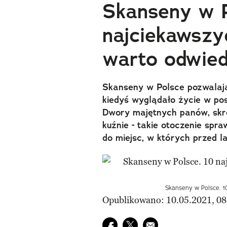
Skanseny w P
najciekawszyc
warto odwied
Skanseny w Polsce pozwalają
kiedyś wyglądało życie w po
Dwory majętnych panów, skro
kuźnie - takie otoczenie spr
do miejsc, w których przed l
Skanseny w Polsce. 10
Opublikowano: 10.05.2021, 08
Udostępnij na facebook
Udostępnij na twitter
E-mail do przyjaciela