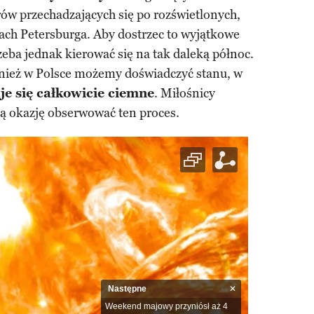
rów przechadzających się po rozświetlonych,
ach Petersburga. Aby dostrzec to wyjątkowe
zeba jednak kierować się na tak daleką północ.
nież w Polsce możemy doświadczyć stanu, w
je się całkowicie ciemne
. Miłośnicy
ją okazję obserwować ten proces.
Następne
Weekend majowy przyniósł aż 4