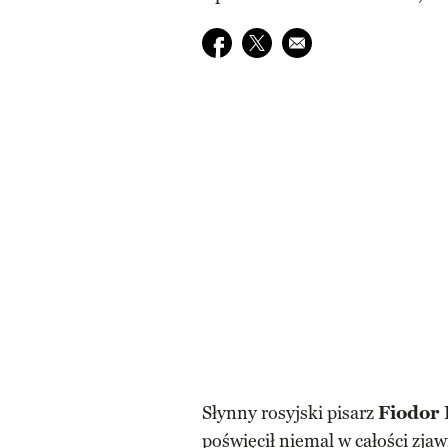
Udostępnij na facebook
Udostępnij na twitter
E-mail do przyjaciela
Słynny rosyjski pisarz
Fiodor 
poświęcił niemal w całości zja