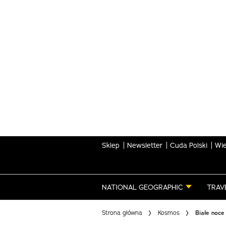
Skip
to
main
content
Sklep
Newsletter
Cuda Polski
Wie
NATIONAL GEOGRAPHIC
TRAV
Strona główna
Kosmos
Białe noce