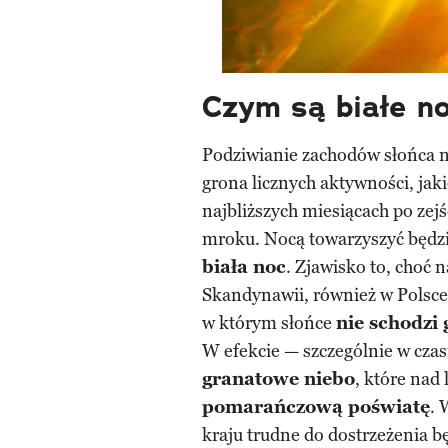
Czym są białe n
Podziwianie zachodów słońca n
grona licznych aktywności, ja
najbliższych miesiącach po zej
mroku. Nocą towarzyszyć będ
biała noc
. Zjawisko to, choć 
Skandynawii, również w Polsce 
w którym słońce
nie schodzi 
W efekcie — szczególnie w czas
granatowe niebo
, które nad
pomarańczową poświatę
. 
kraju trudne do dostrzeżenia b