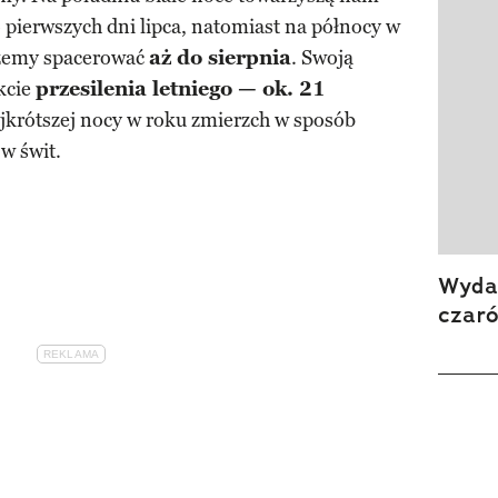
 pierwszych dni lipca, natomiast na północy w
emy spacerować
aż do sierpnia
. Swoją
akcie
przesilenia letniego — ok. 21
ajkrótszej nocy w roku zmierzch w sposób
w świt.
Wydan
czar