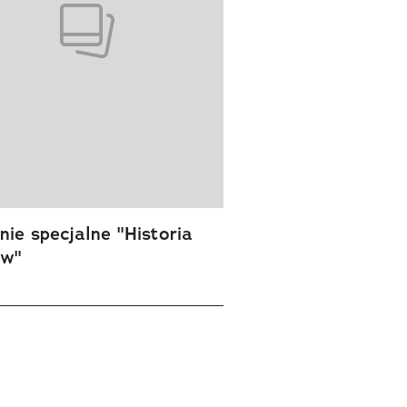
ie specjalne "Historia
ów"