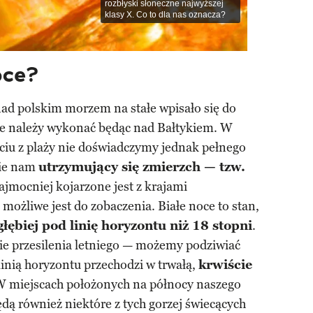
rozbłyski słoneczne najwyższej
klasy X. Co to dla nas oznacza?
oce?
ad polskim morzem na stałe wpisało się do
kie należy wykonać będąc nad Bałtykiem. W
ściu z plaży nie doświadczymy jednak pełnego
zie nam
utrzymujący się zmierzch — tzw.
najmocniej kojarzone jest z krajami
możliwe jest do zobaczenia. Białe noce to stan,
głębiej pod linię horyzontu niż 18 stopni
.
ie przesilenia letniego — możemy podziwiać
 linią horyzontu przechodzi w trwałą,
krwiście
W miejscach położonych na północy naszego
ędą również niektóre z tych gorzej świecących