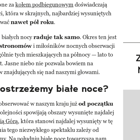
one za
kołem podbiegunowym
doświadczają
, która w skrajnych, najbardziej wysuniętych
rwać
nawet pół roku
.
o białych nocy
raduje tak samo
. Okres ten jest
stronomów
i miłośników nocnych obserwacji
gólnie tych mieszkających na północy — lato to
ąt. Jasne niebo nie pozwala bowiem na
w znajdujących się nad naszymi głowami.
dostrzeżemy białe noce?
Pokazy
obserwować w naszym kraju już
od początku
kolejności spowijają obszary wysunięte najdalej
ią Górą
, która stanowi najdalej wysunięty w tę
nia tego niezwykłego spektaklu zależy od
emy. Na południu białe noce towarzyszą nam