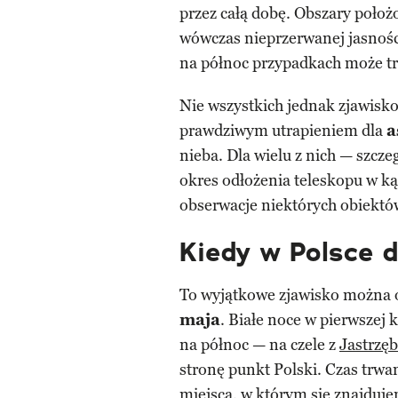
przez całą dobę. Obszary położ
wówczas nieprzerwanej jasności
na północ przypadkach może t
Nie wszystkich jednak zjawisk
prawdziwym utrapieniem dla
a
nieba. Dla wielu z nich — szcze
okres odłożenia teleskopu w k
obserwacje niektórych obiektó
Kiedy w Polsce 
To wyjątkowe zjawisko można 
maja
. Białe noce w pierwszej 
na północ — na czele z
Jastrzęb
stronę punkt Polski. Czas trwa
miejsca, w którym się znajduj