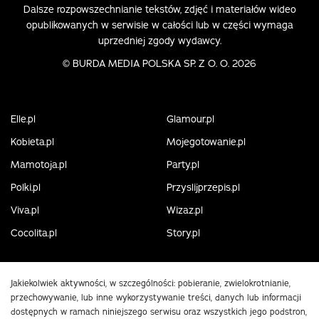
Dalsze rozpowszechnianie tekstów, zdjęć i materiałów wideo
opublikowanych w serwisie w całości lub w części wymaga
uprzedniej zgody wydawcy.
©
BURDA MEDIA POLSKA SP. Z O. O. 2026
Elle.pl
Glamour.pl
Kobieta.pl
Mojegotowanie.pl
Mamotoja.pl
Party.pl
Polki.pl
Przyslijprzepis.pl
Viva.pl
Wizaz.pl
Cocolita.pl
Story.pl
Jakiekolwiek aktywności, w szczególności: pobieranie, zwielokrotnianie,
przechowywanie, lub inne wykorzystywanie treści, danych lub informacji
dostępnych w ramach niniejszego serwisu oraz wszystkich jego podstron,