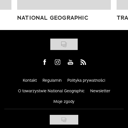
NATIONAL GEOGRAPHIC
TRA
Visit us on Facebook
Visit us on Instagram
Visit us on Youtube
Visit us on Rss
Kontakt
Regulamin
Polityka prywatności
O towarzystwie National Geographic
Newsletter
Moje zgody