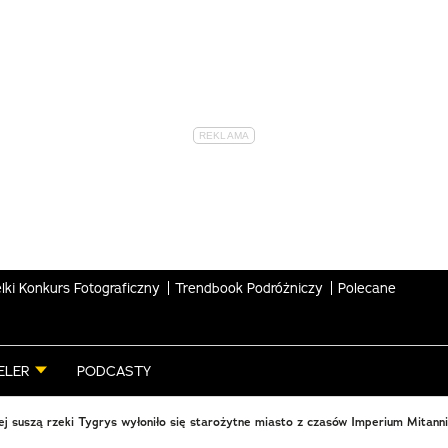
lki Konkurs Fotograficzny
Trendbook Podróżniczy
Polecane
ELER
PODCASTY
ej suszą rzeki Tygrys wyłoniło się starożytne miasto z czasów Imperium Mitanni