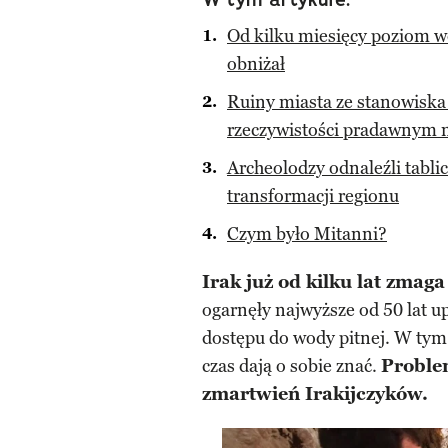
Od kilku miesięcy poziom w
obniżał
Ruiny miasta ze stanowisk
rzeczywistości pradawnym 
Archeolodzy odnaleźli tabli
transformacji regionu
Czym było Mitanni?
Irak już od kilku lat zmag
ogarnęły najwyższe od 50 lat up
dostępu do wody pitnej. W tym r
czas dają o sobie znać.
Proble
zmartwień Irakijczyków.