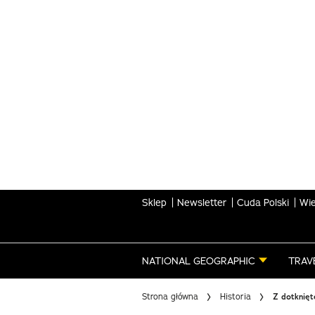
Skip
to
main
content
Sklep
Newsletter
Cuda Polski
Wie
NATIONAL GEOGRAPHIC
TRAV
Strona główna
Historia
Z dotknięt