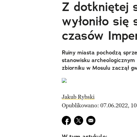
Z dotkniętej 
wyłoniło się 
czasów Imper
Ruiny miasta pochodzą sprze
stanowisku archeologicznym
zbiorniku w Mosulu zaczął gw
Jakub Rybski
Opublikowano: 07.06.2022, 10
Udostępnij na facebook
Udostępnij na twitter
E-mail do przyjaciela
W tym artykule: