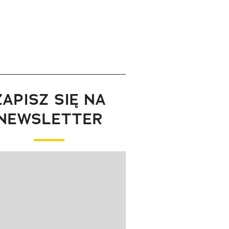
ZAPISZ SIĘ NA
NEWSLETTER
wanie elementu 1 z 1