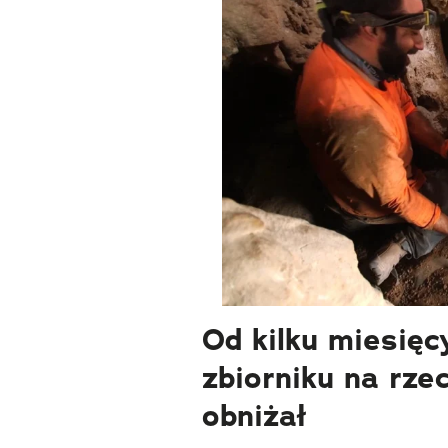
Od kilku miesię
zbiorniku na rze
obniżał