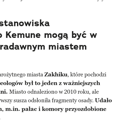
 stanowiska
go Kemune mogą być w
 pradawnym miastem
starożytnego miasta
Zakhiku
, które pochodzi
ologów był to jeden z ważniejszych
ni.
Miasto odnaleziono w 2010 roku, ale
erwszy susza odsłoniła fragmenty osady.
Udało
n, m.in. pałac i komory przyozdobione
.