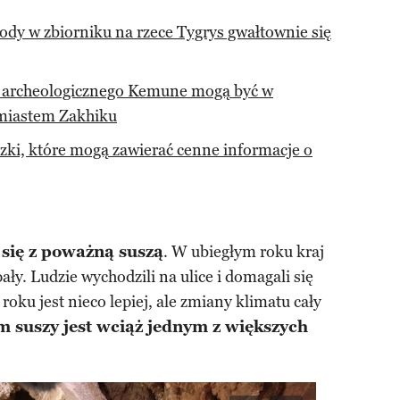
ody w zbiorniku na rzece Tygrys gwałtownie się
a archeologicznego Kemune mogą być w
miastem Zakhiku
czki, które mogą zawierać cenne informacje o
a się z poważną suszą
. W ubiegłym roku kraj
ały. Ludzie wychodzili na ulice i domagali się
oku jest nieco lepiej, ale zmiany klimatu cały
m suszy jest wciąż jednym z większych