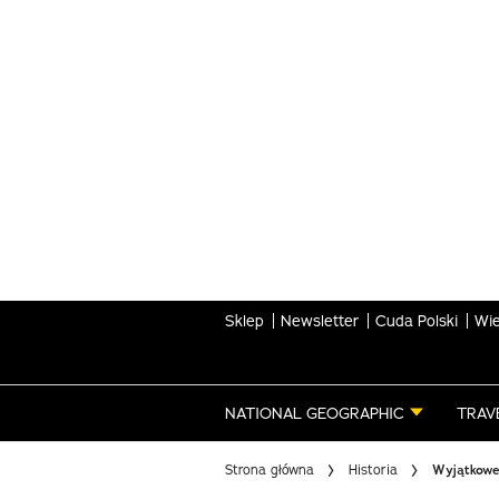
Skip
to
main
content
Sklep
Newsletter
Cuda Polski
Wie
NATIONAL GEOGRAPHIC
TRAV
Strona główna
Historia
Wyjątkowe 