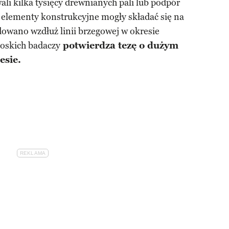
li kilka tysięcy drewnianych pali lub podpór
że elementy konstrukcyjne mogły składać się na
owano wzdłuż linii brzegowej w okresie
łoskich badaczy
potwierdza tezę o dużym
esie.