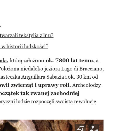
u
warzali tekstylia z lnu?
 historii ludzkości”
ada
,
którą założono
ok. 7800 lat temu,
a
ołożona niedaleko jeziora Lago di Bracciano,
asteczka Anguillara Sabazia i ok. 30 km od
li zwierząt i uprawy roli.
Archeolodzy
oczątek tak zwanej zachodniej
ryczni ludzie rozpoczęli swoistą rewolucję