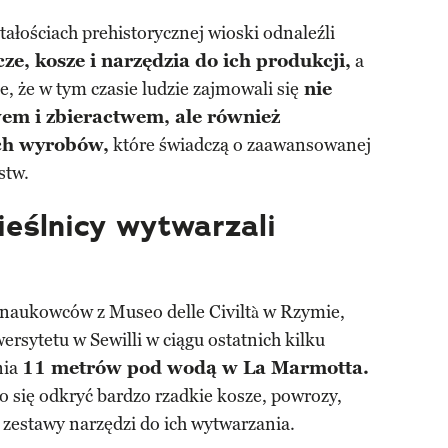
ałościach prehistorycznej wioski odnaleźli
ze, kosze i narzędzia do ich produkcji,
a
e, że w tym czasie ludzie zajmowali się
nie
wem i zbieractwem, ale również
ch wyrobów,
które świadczą o zaawansowanej
stw.
ieślnicy wytwarzali
h naukowców z Museo delle Civiltà w Rzymie,
rsytetu w Sewilli w ciągu ostatnich kilku
nia
11 metrów pod wodą w La Marmotta.
się odkryć bardzo rzadkie kosze, powrozy,
e zestawy narzędzi do ich wytwarzania.