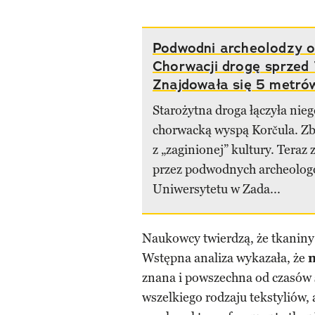
Podwodni archeolodzy o
Chorwacji drogę sprzed
Znajdowała się 5 metr
Starożytna droga łączyła nieg
chorwacką wyspą Korčula. Zbu
z „zaginionej” kultury. Teraz 
przez podwodnych archeolog
Uniwersytetu w Zada...
Naukowcy twierdzą, że tkaniny
Wstępna analiza wykazała, że
m
znana i powszechna od czasów s
wszelkiego rodzaju tekstyliów, 