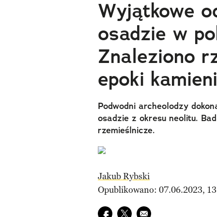
Wyjątkowe od
osadzie w po
Znaleziono rz
epoki kamien
Podwodni archeolodzy dokona
osadzie z okresu neolitu. Ba
rzemieślnicze.
Jakub Rybski
Opublikowano: 07.06.2023, 13
Udostępnij na facebook
Udostępnij na twitter
E-mail do przyjaciela