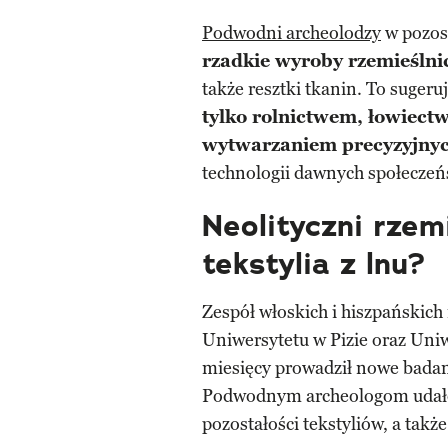
Podwodni archeolodzy
w pozost
rzadkie wyroby rzemieślnic
także resztki tkanin. To sugeruj
tylko rolnictwem, łowiect
wytwarzaniem precyzyjny
technologii dawnych społeczeń
Neolityczni rzem
tekstylia z lnu?
Zespół włoskich i hiszpańskic
Uniwersytetu w Pizie oraz Uniwe
miesięcy prowadził nowe bada
Podwodnym archeologom udało 
pozostałości tekstyliów, a takż