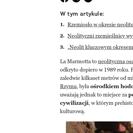
W tym artykule:
Rzemiosło w okresie neolit
Neolityczni rzemieślnicy wyt
„Neolit kluczowym okresem w
La Marmotta to
neolityczna os
odkryto dopiero w 1989 roku. P
zaledwie kilkaset metrów od mi
Rzymu
, była
ośrodkiem hodow
uważają jednak to miejsce za
p
cywilizacji
, w którym prehisto
kulturową.