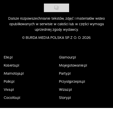
Dalsze rozpowszechnianie tekstów, zdjęć i materiałów wideo
opublikowanych w serwisie w całości lub w części wymaga
uprzedniej zgody wydawcy.
©
BURDA MEDIA POLSKA SP. Z O. O. 2026
Elle.pl
Glamour.pl
Kobieta.pl
Mojegotowanie.pl
Mamotoja.pl
Party.pl
Polki.pl
Przyslijprzepis.pl
Viva.pl
Wizaz.pl
Cocolita.pl
Story.pl