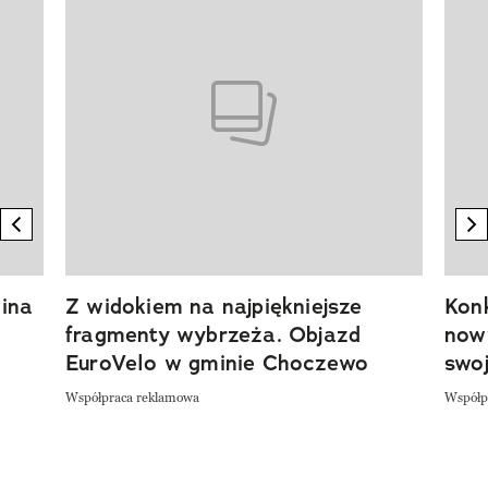
previous element
n
ina
Z widokiem na najpiękniejsze
Kon
fragmenty wybrzeża. Objazd
now
EuroVelo w gminie Choczewo
swoj
Współpraca reklamowa
Współp