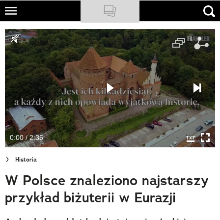
Skip
to
NATIONAL GEOGRAPHIC
main
content
TRAVELER
PODCASTY
Sklep
Newsletter
0:00 / 2:35
Cuda Polski
Historia
Wielki Konkurs Fotograficzny
W Polsce znaleziono najstarszy
Trendbook Podróżniczy
przykład biżuterii w Eurazji
Polecane