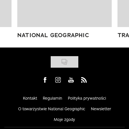
NATIONAL GEOGRAPHIC
TRA
Visit us on Facebook
Visit us on Instagram
Visit us on Youtube
Visit us on Rss
Kontakt
Regulamin
Polityka prywatności
O towarzystwie National Geographic
Newsletter
Moje zgody