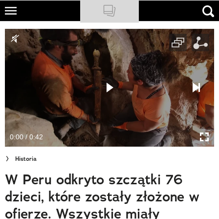
Skip
to
NATIONAL GEOGRAPHIC
main
content
TRAVELER
PODCASTY
Sklep
Newsletter
0:00 / 0:42
Cuda Polski
Historia
Wielki Konkurs Fotograficzny
W Peru odkryto szczątki 76
Trendbook Podróżniczy
dzieci, które zostały złożone w
Polecane
ofierze. Wszystkie miały