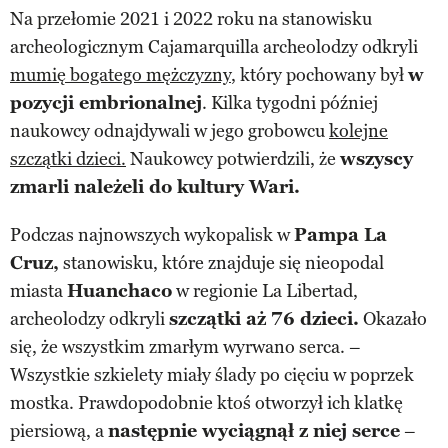
Na przełomie 2021 i 2022 roku na stanowisku
archeologicznym Cajamarquilla archeolodzy odkryli
mumię bogatego mężczyzny
, który pochowany był
w
pozycji embrionalnej
. Kilka tygodni później
naukowcy odnajdywali w jego grobowcu
kolejne
szczątki dzieci.
Naukowcy potwierdzili, że
wszyscy
zmarli należeli do kultury Wari.
Podczas najnowszych wykopalisk w
Pampa La
Cruz,
stanowisku, które znajduje się nieopodal
miasta
Huanchaco
w regionie La Libertad,
archeolodzy odkryli
szczątki aż 76 dzieci.
Okazało
się, że wszystkim zmarłym wyrwano serca. –
Wszystkie szkielety miały ślady po cięciu w poprzek
mostka. Prawdopodobnie ktoś otworzył ich klatkę
piersiową, a
następnie wyciągnął z niej serce
–