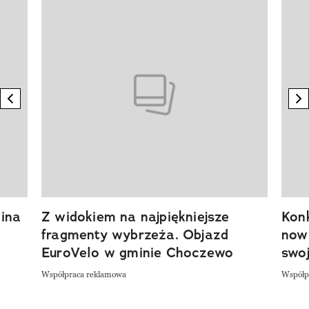
Pokazywanie elementu 1 z 20
previous element
n
ina
Z widokiem na najpiękniejsze
Kon
fragmenty wybrzeża. Objazd
now
EuroVelo w gminie Choczewo
swoj
Współpraca reklamowa
Współp