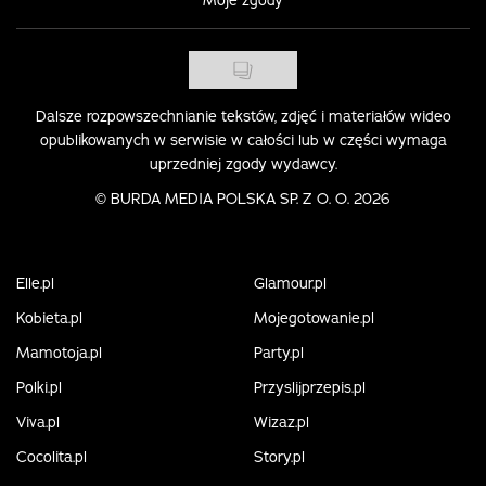
Moje zgody
Dalsze rozpowszechnianie tekstów, zdjęć i materiałów wideo
opublikowanych w serwisie w całości lub w części wymaga
uprzedniej zgody wydawcy.
©
BURDA MEDIA POLSKA SP. Z O. O. 2026
Elle.pl
Glamour.pl
Kobieta.pl
Mojegotowanie.pl
Mamotoja.pl
Party.pl
Polki.pl
Przyslijprzepis.pl
Viva.pl
Wizaz.pl
Cocolita.pl
Story.pl