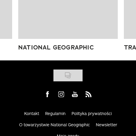
NATIONAL GEOGRAPHIC
TRA
Visit us on Facebook
Visit us on Instagram
Visit us on Youtube
Visit us on Rss
Kontakt
Regulamin
Polityka prywatności
O towarzystwie National Geographic
Newsletter