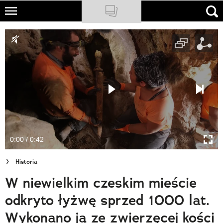
Skip
to
NATIONAL GEOGRAPHIC
main
content
TRAVELER
PODCASTY
Sklep
Newsletter
0:00 / 0:42
Cuda Polski
Historia
Wielki Konkurs Fotograficzny
W niewielkim czeskim mieście
Trendbook Podróżniczy
odkryto łyżwę sprzed 1000 lat.
Polecane
Wykonano ją ze zwierzęcej kości