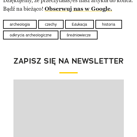
Dziękujemy, że przeczytałaś/eś nasz artykuł do końca.
Bądź na bieżąco!
Obserwuj nas w Google.
archeologia
czechy
Edukacja
historia
odkrycia archeologiczne
średniowiecze
ZAPISZ SIĘ NA NEWSLETTER
Pokazywanie elementu 1 z 1