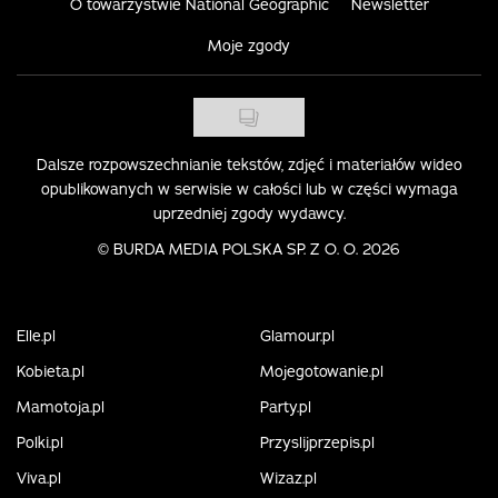
O towarzystwie National Geographic
Newsletter
Moje zgody
Dalsze rozpowszechnianie tekstów, zdjęć i materiałów wideo
opublikowanych w serwisie w całości lub w części wymaga
uprzedniej zgody wydawcy.
©
BURDA MEDIA POLSKA SP. Z O. O. 2026
Elle.pl
Glamour.pl
Kobieta.pl
Mojegotowanie.pl
Mamotoja.pl
Party.pl
Polki.pl
Przyslijprzepis.pl
Viva.pl
Wizaz.pl