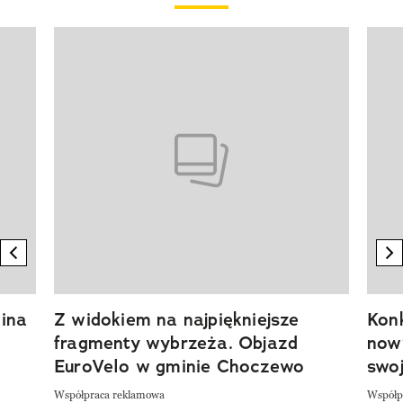
Pokazywanie elementu 1 z 20
previous element
n
ina
Z widokiem na najpiękniejsze
Kon
fragmenty wybrzeża. Objazd
now
EuroVelo w gminie Choczewo
swoj
Współpraca reklamowa
Współp