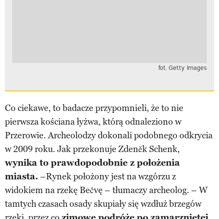
fot. Getty Images
Co ciekawe, to badacze przypomnieli, że to nie
pierwsza kościana łyżwa, którą odnaleziono w
Przerowie. Archeolodzy dokonali podobnego odkrycia
w 2009 roku. Jak przekonuje Zdeněk Schenk,
wynika to prawdopodobnie z położenia
miasta.
–Rynek położony jest na wzgórzu z
widokiem na rzekę Bečvę – tłumaczy archeolog. – W
tamtych czasach osady skupiały się wzdłuż brzegów
rzeki, przez co
zimowe podróże po zamarzniętej