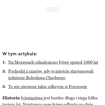
W tym artykule:
Na Morawach odnaleziono łyżwę sprzed 1000 lat
Pochodzi z czasów, gdy w mieście stacjonowali
żołnierze Bolesława Chrobrego
To nie pierwsze takie odkrycie w Przerowie
Historia
łyżwiarstwa
jest bardzo długa i sięga kilku
tysięcy lat. Najstarszą parę łyżew odkryto na dnie