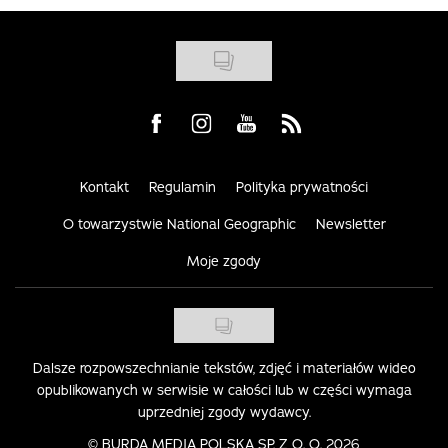
Visit us on Facebook
Visit us on Instagram
Visit us on Youtube
Visit us on Rss
Kontakt
Regulamin
Polityka prywatności
O towarzystwie National Geographic
Newsletter
Moje zgody
Dalsze rozpowszechnianie tekstów, zdjęć i materiałów wideo
opublikowanych w serwisie w całości lub w części wymaga
uprzedniej zgody wydawcy.
©
BURDA MEDIA POLSKA SP. Z O. O. 2026