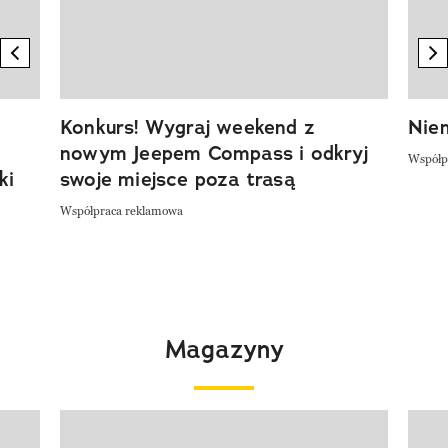
previous element
n
Konkurs! Wygraj weekend z
Niem
nowym Jeepem Compass i odkryj
Współp
ki
swoje miejsce poza trasą
Współpraca reklamowa
Magazyny
Pokazywanie elementu 1 z 4