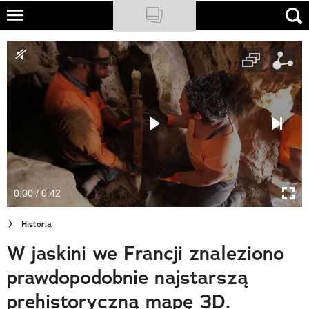
Skip
to
NATIONAL GEOGRAPHIC
main
content
TRAVELER
PODCASTY
Sklep
Newsletter
0:00 / 0:42
Cuda Polski
Historia
Wielki Konkurs Fotograficzny
W jaskini we Francji znaleziono
Trendbook Podróżniczy
prawdopodobnie najstarszą
Polecane
prehistoryczną mapę 3D.