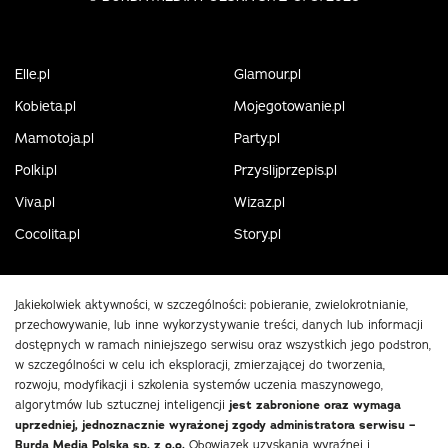
Elle.pl
Glamour.pl
Kobieta.pl
Mojegotowanie.pl
Mamotoja.pl
Party.pl
Polki.pl
Przyslijprzepis.pl
Viva.pl
Wizaz.pl
Cocolita.pl
Story.pl
Jakiekolwiek aktywności, w szczególności: pobieranie, zwielokrotnianie,
przechowywanie, lub inne wykorzystywanie treści, danych lub informacji
dostępnych w ramach niniejszego serwisu oraz wszystkich jego podstron,
w szczególności w celu ich eksploracji, zmierzającej do tworzenia,
rozwoju, modyfikacji i szkolenia systemów uczenia maszynowego,
algorytmów lub sztucznej inteligencji
jest zabronione oraz wymaga
uprzedniej, jednoznacznie wyrażonej zgody administratora serwisu –
Burda Media Polska sp. z o.o.
Obowiązek uzyskania wyraźnej i