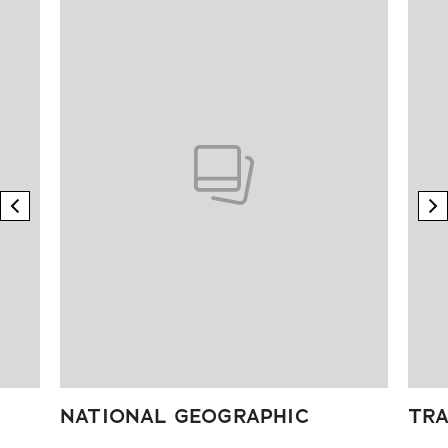
previous element
n
NATIONAL GEOGRAPHIC
TRA