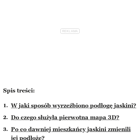
Spis treści:
W jaki sposób wyrzeźbiono podłogę jaskini?
Do czego służyła pierwotna mapa 3D?
Po co dawniej mieszkańcy jaskini zmienili
jej podłoże?