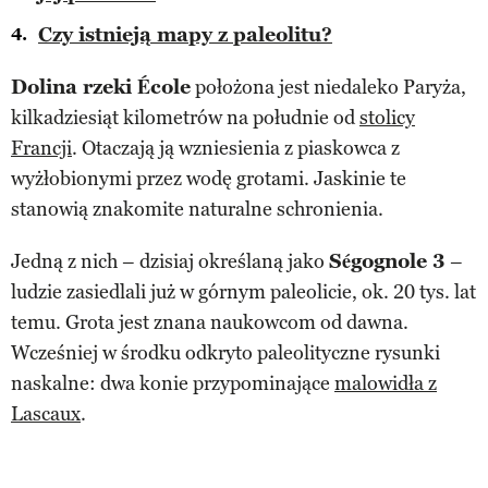
Czy istnieją mapy z paleolitu?
Dolina rzeki École
położona jest niedaleko Paryża,
kilkadziesiąt kilometrów na południe od
stolicy
Francji
. Otaczają ją wzniesienia z piaskowca z
wyżłobionymi przez wodę grotami. Jaskinie te
stanowią znakomite naturalne schronienia.
Jedną z nich – dzisiaj określaną jako
Ségognole 3
–
ludzie zasiedlali już w górnym paleolicie, ok. 20 tys. lat
temu. Grota jest znana naukowcom od dawna.
Wcześniej w środku odkryto paleolityczne rysunki
naskalne: dwa konie przypominające
malowidła z
Lascaux
.