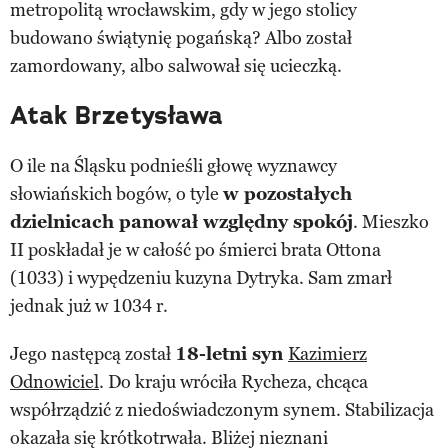
metropolitą wrocławskim, gdy w jego stolicy
budowano świątynię pogańską? Albo został
zamordowany, albo salwował się ucieczką.
Atak Brzetysława
O ile na Śląsku podnieśli głowę wyznawcy
słowiańskich bogów, o tyle
w pozostałych
dzielnicach panował względny spokój
. Mieszko
II poskładał je w całość po śmierci brata Ottona
(1033) i wypędzeniu kuzyna Dytryka. Sam zmarł
jednak już w 1034 r.
Jego następcą został
18-letni syn
Kazimierz
Odnowiciel
. Do kraju wróciła Rycheza, chcąca
współrządzić z niedoświadczonym synem. Stabilizacja
okazała się krótkotrwała. Bliżej nieznani