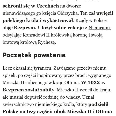
schronił się w Czechach
na dworze
nienawidzącego go księcia Oldrzycha. Ten zaś
uwięził
polskiego króla i wykastrował
. Rządy w Polsce
objął
Bezprym. Ułożył sobie relacje z
Niemcami
,
odsyłając Konradowi II królewską koronę i swoją
bratową królową Rychezę.
Początek powstania
Lecz okazał się tyranem. Zawiązano przeciw niemu
spisek, po części inspirowany przez braci: wygnanego
Mieszka II i obecnego w kraju Ottona.
W 1032 r.
Bezprym został zabity
. Mieszko II wrócił do kraju,
ale musiał dopuścić rodzinę do władzy. Uznał
zwierzchnictwo niemieckiego króla, który
podzielił
Polskę na trzy części: obok Mieszka II i Ottona