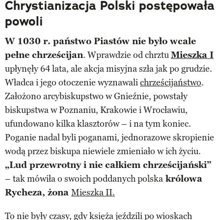
Chrystianizacja Polski postępowała
powoli
W 1030 r. państwo Piastów nie było wcale
pełne chrześcijan
. Wprawdzie od chrztu
Mieszka I
upłynęły 64 lata, ale akcja misyjna szła jak po grudzie.
Władca i jego otoczenie wyznawali
chrześcijaństwo
.
Założono arcybiskupstwo w Gnieźnie, powstały
biskupstwa w Poznaniu, Krakowie i Wrocławiu,
ufundowano kilka klasztorów – i na tym koniec.
Poganie nadal byli poganami, jednorazowe skropienie
wodą przez biskupa niewiele zmieniało w ich życiu.
„Lud przewrotny i nie całkiem chrześcijański”
– tak mówiła o swoich poddanych polska
królowa
Rycheza, żona
Mieszka II.
To nie były czasy, gdy księża jeździli po wioskach