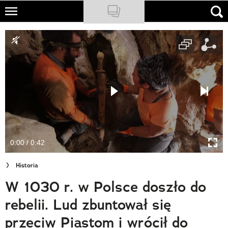
Skip
to
NATIONAL GEOGRAPHIC
main
content
TRAVELER
PODCASTY
Sklep
Newsletter
0:00 / 0:42
Cuda Polski
Historia
Wielki Konkurs Fotograficzny
W 1030 r. w Polsce doszło do
Trendbook Podróżniczy
rebelii. Lud zbuntował się
Polecane
przeciw Piastom i wrócił do