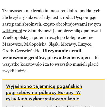
Tymczasem nie leżało im na sercu dobro poddanych,
ale liczył się sukces ich dynastii, rodu. Dysponując
zastępami zbrojnych, często obcokrajowcami (w tym
wikingami
ze Skandynawii), najpierw siłą opanowali
Wielkopolskę, a potem ruszyli po kolejne ziemie.
Mazowsze
, Małopolska,
Śląsk
, Morawy, Łużyce,
Grody Czerwieńskie.
Utrzymanie armii,
wznoszenie grodów, prowadzenie wojen
– to
wszystko kosztowało i za to wszystko musieli płacić
zwykli ludzie.
Wyjaśniono tajemnicę pogańskich
pogrzebów na północy Europy. W
rytuałach wykorzystywano konie