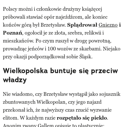
Polscy możni i członkowie drużyny książęcej
próbowali stawiać opór najeźdźcom, ale koniec
końców górą był Brzetysław.
Splądrował
Gniezno
i
Poznań
, ogołocił je ze złota, srebra, relikwii i
mieszkańców. Po czym ruszył w drogę powrotną,
prowadząc jeńców i 100 wozów ze skarbami. Niejako
przy okazji podporządkował sobie Śląsk.
Wielkopolska buntuje się przeciw
władzy
Nie wiadomo, czy Brzetysław wystąpił jako sojusznik
zbuntowanych Wielkopolan, czy jego najazd
przekonał ich, że najwyższy czas rzucić wyzwanie
elitom. W każdym razie
rozpętało się piekło
.
Anonim zwany Gallem opisuje to plastycznie: