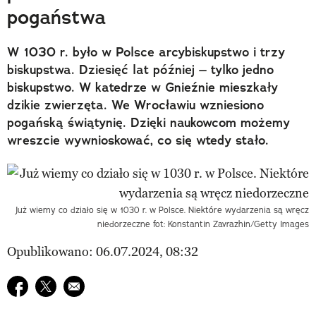
pogaństwa
W 1030 r. było w Polsce arcybiskupstwo i trzy
biskupstwa. Dziesięć lat później – tylko jedno
biskupstwo. W katedrze w Gnieźnie mieszkały
dzikie zwierzęta. We Wrocławiu wzniesiono
pogańską świątynię. Dzięki naukowcom możemy
wreszcie wywnioskować, co się wtedy stało.
Już wiemy co działo się w 1030 r. w Polsce. Niektóre wydarzenia są wręcz
niedorzeczne fot: Konstantin Zavrazhin/Getty Images
Opublikowano: 06.07.2024, 08:32
Udostępnij na facebook
Udostępnij na twitter
E-mail do przyjaciela