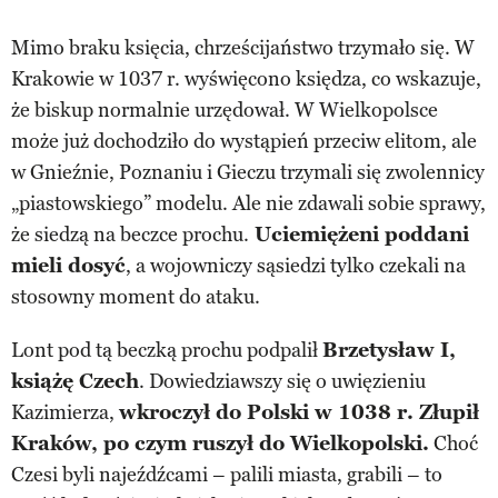
Mimo braku księcia, chrześcijaństwo trzymało się. W
Krakowie w 1037 r. wyświęcono księdza, co wskazuje,
że biskup normalnie urzędował. W Wielkopolsce
może już dochodziło do wystąpień przeciw elitom, ale
w Gnieźnie, Poznaniu i Gieczu trzymali się zwolennicy
„piastowskiego” modelu. Ale nie zdawali sobie sprawy,
że siedzą na beczce prochu.
Uciemiężeni poddani
mieli dosyć
, a wojowniczy sąsiedzi tylko czekali na
stosowny moment do ataku.
Lont pod tą beczką prochu podpalił
Brzetysław I,
książę Czech
. Dowiedziawszy się o uwięzieniu
Kazimierza,
wkroczył do Polski w 1038 r. Złupił
Kraków, po czym ruszył do Wielkopolski.
Choć
Czesi byli najeźdźcami – palili miasta, grabili – to