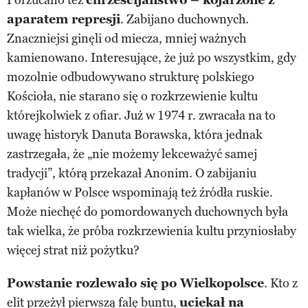
aparatem represji
. Zabijano duchownych.
Znaczniejsi ginęli od miecza, mniej ważnych
kamienowano. Interesujące, że już po wszystkim, gdy
mozolnie odbudowywano strukturę polskiego
Kościoła, nie starano się o rozkrzewienie kultu
którejkolwiek z ofiar. Już w 1974 r. zwracała na to
uwagę historyk Danuta Borawska, która jednak
zastrzegała, że „nie możemy lekceważyć samej
tradycji”, którą przekazał Anonim. O zabijaniu
kapłanów w Polsce wspominają też źródła ruskie.
Może niechęć do pomordowanych duchownych była
tak wielka, że próba rozkrzewienia kultu przyniosłaby
więcej strat niż pożytku?
Powstanie rozlewało się po Wielkopolsce
. Kto z
elit przeżył pierwszą falę buntu,
uciekał na