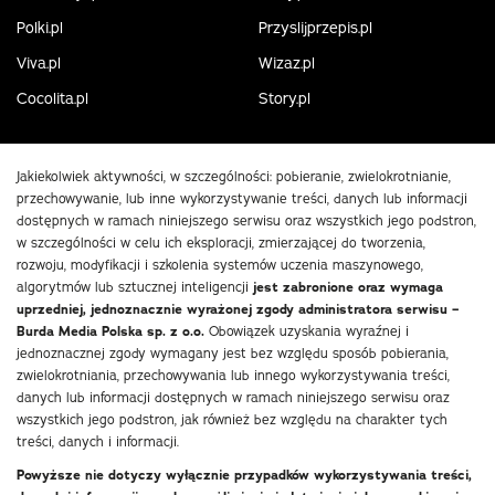
Polki.pl
Przyslijprzepis.pl
Viva.pl
Wizaz.pl
Cocolita.pl
Story.pl
Jakiekolwiek aktywności, w szczególności: pobieranie, zwielokrotnianie,
przechowywanie, lub inne wykorzystywanie treści, danych lub informacji
dostępnych w ramach niniejszego serwisu oraz wszystkich jego podstron,
w szczególności w celu ich eksploracji, zmierzającej do tworzenia,
rozwoju, modyfikacji i szkolenia systemów uczenia maszynowego,
algorytmów lub sztucznej inteligencji
jest zabronione oraz wymaga
uprzedniej, jednoznacznie wyrażonej zgody administratora serwisu –
Burda Media Polska sp. z o.o.
Obowiązek uzyskania wyraźnej i
jednoznacznej zgody wymagany jest bez względu sposób pobierania,
zwielokrotniania, przechowywania lub innego wykorzystywania treści,
danych lub informacji dostępnych w ramach niniejszego serwisu oraz
wszystkich jego podstron, jak również bez względu na charakter tych
treści, danych i informacji.
Powyższe nie dotyczy wyłącznie przypadków wykorzystywania treści,