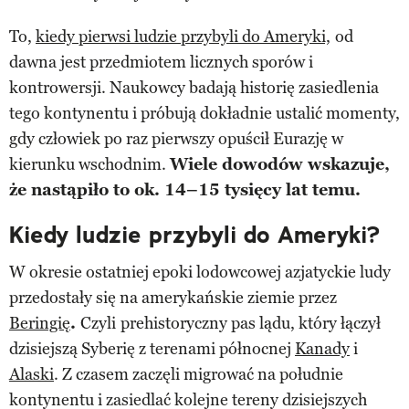
To,
kiedy pierwsi ludzie przybyli do Ameryki,
od
dawna jest przedmiotem licznych sporów i
kontrowersji. Naukowcy badają historię zasiedlenia
tego kontynentu i próbują dokładnie ustalić momenty,
gdy człowiek po raz pierwszy opuścił Eurazję w
kierunku wschodnim.
Wiele dowodów wskazuje,
że nastąpiło to ok. 14–15 tysięcy lat temu.
Kiedy ludzie przybyli do Ameryki?
W okresie ostatniej epoki lodowcowej azjatyckie ludy
przedostały się na amerykańskie ziemie przez
Beringię
.
Czyli
prehistoryczny pas lądu, który łączył
dzisiejszą Syberię z terenami północnej
Kanady
i
Alaski
. Z czasem zaczęli migrować na południe
kontynentu i zasiedlać kolejne tereny dzisiejszych