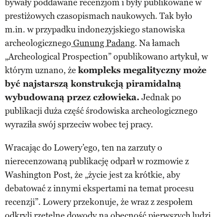
bywały poddawane recenzjom i były publikowane w
prestiżowych czasopismach naukowych. Tak było
m.in. w przypadku indonezyjskiego stanowiska
archeologicznego
Gunung Padang
. Na łamach
„Archeological Prospection” opublikowano artykuł, w
którym uznano, że
kompleks megalityczny może
być najstarszą konstrukcją piramidalną
wybudowaną przez człowieka.
Jednak po
publikacji duża część środowiska archeologicznego
wyraziła swój sprzeciw wobec tej pracy.
Wracając do Lowery’ego, ten na zarzuty o
nierecenzowaną publikację odparł w rozmowie z
Washington Post, że „życie jest za krótkie, aby
debatować z innymi ekspertami na temat procesu
recenzji”. Lowery przekonuje, że wraz z zespołem
odkryli rzetelne dowody na obecność pierwszych ludzi