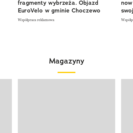
fragmenty wybrzeża. Objazd
now
EuroVelo w gminie Choczewo
swoj
Współpraca reklamowa
Współp
Magazyny
Pokazywanie elementu 1 z 4