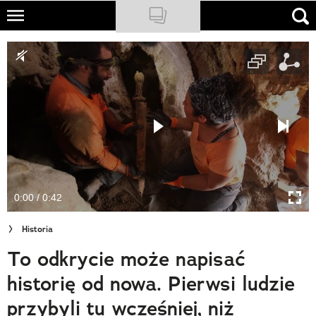
Skip
to
NATIONAL GEOGRAPHIC
main
content
TRAVELER
PODCASTY
Sklep
Newsletter
0:00 / 0:42
Cuda Polski
Historia
Wielki Konkurs Fotograficzny
To odkrycie może napisać
Trendbook Podróżniczy
historię od nowa. Pierwsi ludzie
Polecane
przybyli tu wcześniej, niż