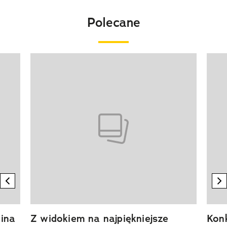
Polecane
Pokazywanie elementu 1 z 20
previous element
n
ina
Z widokiem na najpiękniejsze
Kon