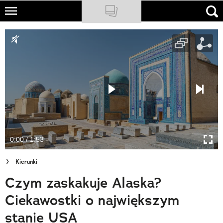
Skip
to
NATIONAL GEOGRAPHIC
main
content
TRAVELER
PODCASTY
Sklep
Newsletter
0:00 / 1:53
Cuda Polski
Kierunki
Wielki Konkurs Fotograficzny
Czym zaskakuje Alaska?
Trendbook Podróżniczy
Ciekawostki o największym
Polecane
stanie USA