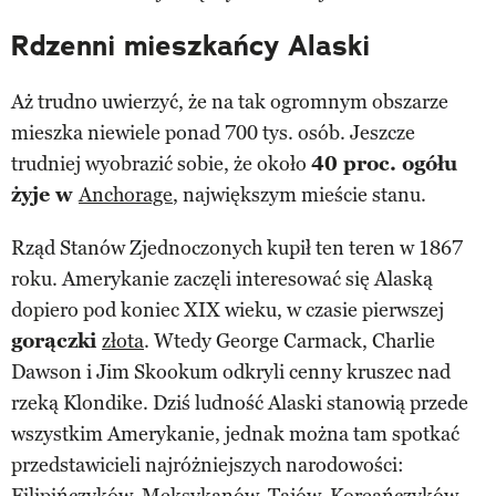
Rdzenni mieszkańcy Alaski
Aż trudno uwierzyć, że na tak ogromnym obszarze
mieszka niewiele ponad 700 tys. osób. Jeszcze
trudniej wyobrazić sobie, że około
40 proc. ogółu
żyje w
Anchorage
, największym mieście stanu.
Rząd Stanów Zjednoczonych kupił ten teren w 1867
roku. Amerykanie zaczęli interesować się Alaską
dopiero pod koniec XIX wieku, w czasie pierwszej
gorączki
złota
. Wtedy George Carmack, Charlie
Dawson i Jim Skookum odkryli cenny kruszec nad
rzeką Klondike. Dziś ludność Alaski stanowią przede
wszystkim Amerykanie, jednak można tam spotkać
przedstawicieli najróżniejszych narodowości:
Filipińczyków, Meksykanów, Tajów, Koreańczyków,