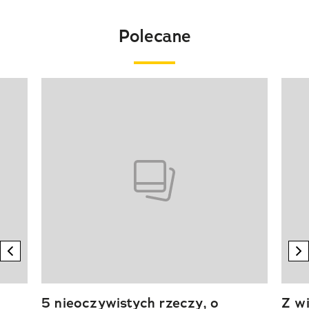
Polecane
Pokazywanie elementu 1 z 20
previous element
n
5 nieoczywistych rzeczy, o
Z wi