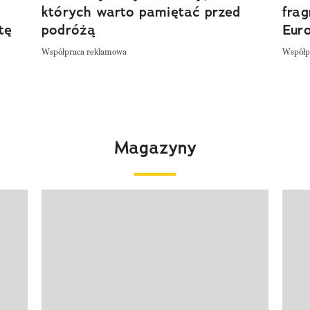
których warto pamiętać przed
fra
tę
podróżą
Eur
Współpraca reklamowa
Współp
Magazyny
Pokazywanie elementu 1 z 4