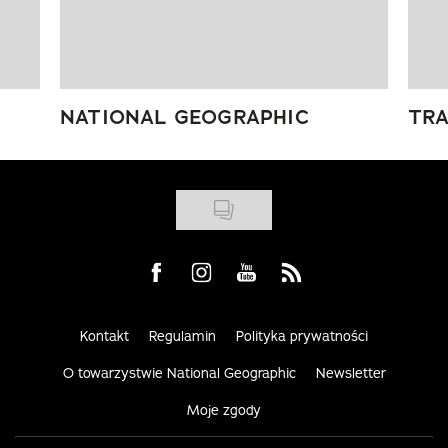
NATIONAL GEOGRAPHIC
TRA
Visit us on Facebook
Visit us on Instagram
Visit us on Youtube
Visit us on Rss
Kontakt
Regulamin
Polityka prywatności
O towarzystwie National Geographic
Newsletter
Moje zgody