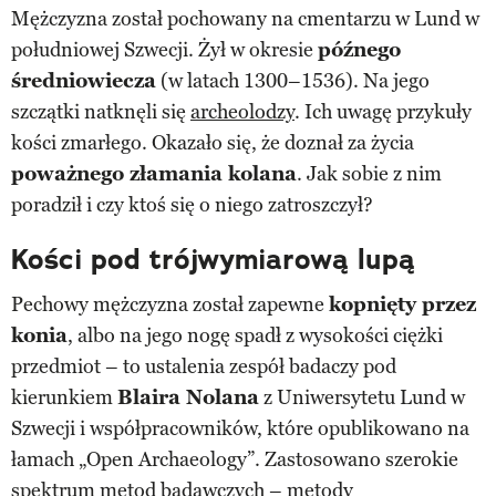
Mężczyzna został pochowany na cmentarzu w Lund w
południowej Szwecji. Żył w okresie
późnego
średniowiecza
(w latach 1300–1536). Na jego
szczątki natknęli się
archeolodzy
. Ich uwagę przykuły
kości zmarłego. Okazało się, że doznał za życia
poważnego złamania kolana
. Jak sobie z nim
poradził i czy ktoś się o niego zatroszczył?
Kości pod trójwymiarową lupą
Pechowy mężczyzna został zapewne
kopnięty przez
konia
, albo na jego nogę spadł z wysokości ciężki
przedmiot – to ustalenia zespół badaczy pod
kierunkiem
Blaira Nolana
z Uniwersytetu Lund w
Szwecji i współpracowników, które opublikowano na
łamach „Open Archaeology”. Zastosowano szerokie
spektrum metod badawczych – metody