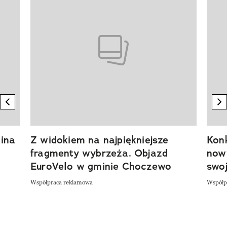
previous element
n
ina
Z widokiem na najpiękniejsze
Kon
fragmenty wybrzeża. Objazd
now
EuroVelo w gminie Choczewo
swoj
Współpraca reklamowa
Współp