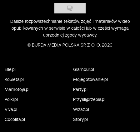
Dalsze rozpowszechnianie tekstów, zdjęć i materiałów wideo
opublikowanych w serwisie w całości lub w części wymaga
uprzedniej zgody wydawcy.
©
BURDA MEDIA POLSKA SP. Z O. O. 2026
Elle.pl
Glamour.pl
Kobieta.pl
Mojegotowanie.pl
Mamotoja.pl
Party.pl
Polki.pl
Przyslijprzepis.pl
Viva.pl
Wizaz.pl
Cocolita.pl
Story.pl