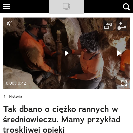
Skip
to
NATIONAL GEOGRAPHIC
main
content
TRAVELER
PODCASTY
Sklep
Newsletter
0:00 / 0:42
Cuda Polski
Historia
Wielki Konkurs Fotograficzny
Tak dbano o ciężko rannych w
Trendbook Podróżniczy
średniowieczu. Mamy przykład
Polecane
troskliwej opieki