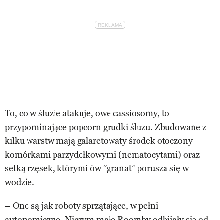
To, co w śluzie atakuje, owe cassiosomy, to
przypominające popcorn grudki śluzu. Zbudowane z
kilku warstw mają galaretowaty środek otoczony
komórkami parzydełkowymi (nematocytami) oraz
setką rzęsek, którymi ów ”granat” porusza się w
wodzie.
– One są jak roboty sprzątające, w pełni
autonomiczne. Niczym małe Roomby odbijały się od