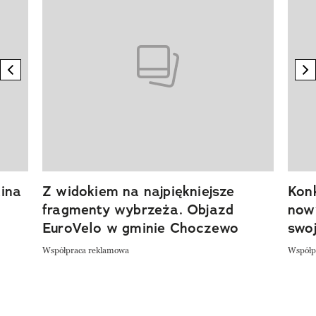
previous element
n
ina
Z widokiem na najpiękniejsze
Kon
fragmenty wybrzeża. Objazd
now
EuroVelo w gminie Choczewo
swoj
Współpraca reklamowa
Współp