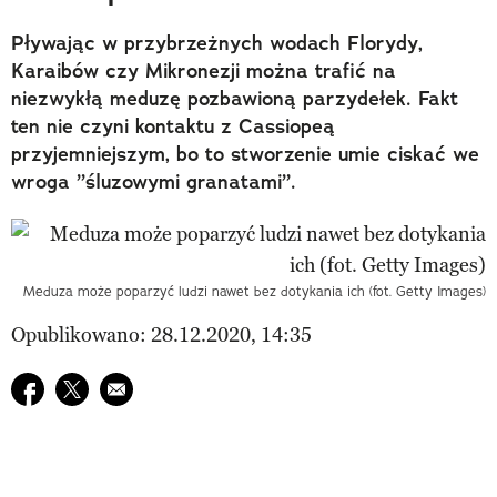
Pływając w przybrzeżnych wodach Florydy,
Karaibów czy Mikronezji można trafić na
niezwykłą meduzę pozbawioną parzydełek. Fakt
ten nie czyni kontaktu z Cassiopeą
przyjemniejszym, bo to stworzenie umie ciskać we
wroga ”śluzowymi granatami”.
Meduza może poparzyć ludzi nawet bez dotykania ich (fot. Getty Images)
Opublikowano: 28.12.2020, 14:35
Udostępnij na facebook
Udostępnij na twitter
E-mail do przyjaciela