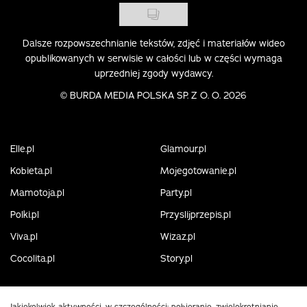
Dalsze rozpowszechnianie tekstów, zdjęć i materiałów wideo
opublikowanych w serwisie w całości lub w części wymaga
uprzedniej zgody wydawcy.
©
BURDA MEDIA POLSKA SP. Z O. O. 2026
Elle.pl
Glamour.pl
Kobieta.pl
Mojegotowanie.pl
Mamotoja.pl
Party.pl
Polki.pl
Przyslijprzepis.pl
Viva.pl
Wizaz.pl
Cocolita.pl
Story.pl
Jakiekolwiek aktywności, w szczególności: pobieranie, zwielokrotnianie,