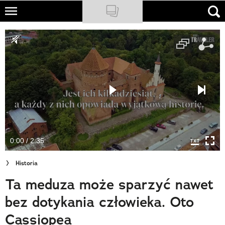
Skip
to
NATIONAL GEOGRAPHIC
main
content
TRAVELER
PODCASTY
Sklep
Newsletter
0:00 / 2:35
Cuda Polski
Historia
Wielki Konkurs Fotograficzny
Ta meduza może sparzyć nawet
Trendbook Podróżniczy
bez dotykania człowieka. Oto
Polecane
Cassiopea