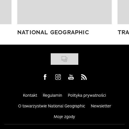
NATIONAL GEOGRAPHIC
TRA
Visit us on Facebook
Visit us on Instagram
Visit us on Youtube
Visit us on Rss
Kontakt
Regulamin
Polityka prywatności
O towarzystwie National Geographic
Newsletter
Moje zgody