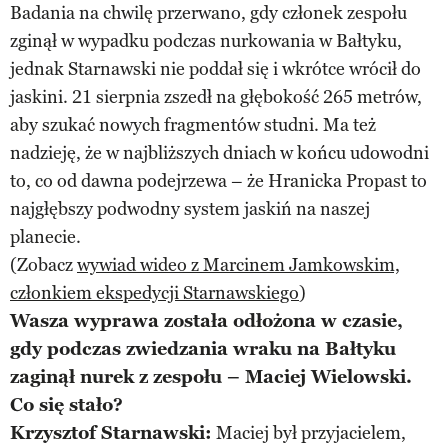
Badania na chwilę przerwano, gdy członek zespołu
zginął w wypadku podczas nurkowania w Bałtyku,
jednak Starnawski nie poddał się i wkrótce wrócił do
jaskini. 21 sierpnia zszedł na głębokość 265 metrów,
aby szukać nowych fragmentów studni. Ma też
nadzieję, że w najbliższych dniach w końcu udowodni
to, co od dawna podejrzewa – że Hranicka Propast to
najgłębszy podwodny system jaskiń na naszej
planecie.
(Zobacz
wywiad wideo z Marcinem Jamkowskim,
członkiem ekspedycji Starnawskiego
)
Wasza wyprawa została odłożona w czasie,
gdy podczas zwiedzania wraku na Bałtyku
zaginął nurek z zespołu – Maciej Wielowski.
Co się stało?
Krzysztof Starnawski:
Maciej był przyjacielem,