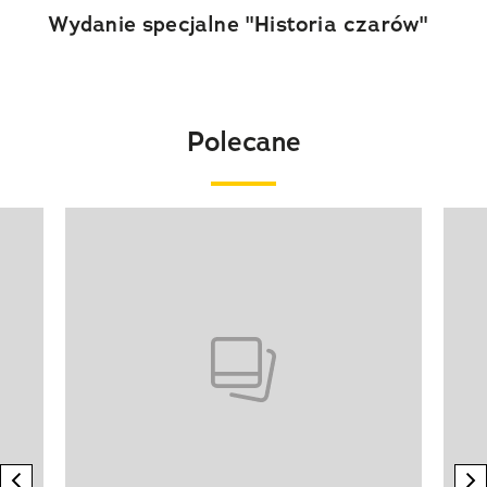
Wydanie specjalne "Historia czarów"
Polecane
Pokazywanie elementu 1 z 20
previous element
n