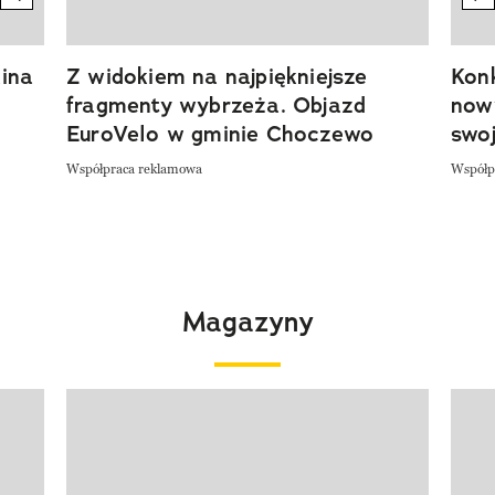
ina
Z widokiem na najpiękniejsze
Kon
fragmenty wybrzeża. Objazd
now
EuroVelo w gminie Choczewo
swoj
Współpraca reklamowa
Współp
Magazyny
Pokazywanie elementu 1 z 4