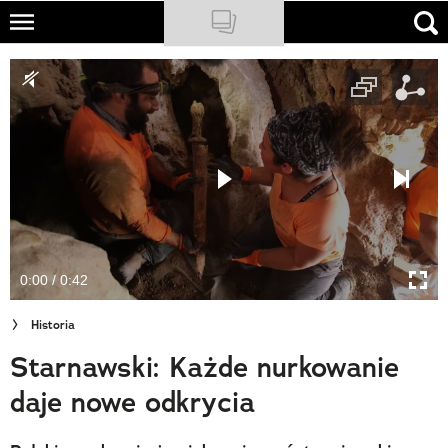
Skip
to
NATIONAL GEOGRAPHIC
main
content
TRAVELER
PODCASTY
Sklep
Newsletter
0:00 / 0:42
Cuda Polski
Historia
Wielki Konkurs Fotograficzny
Starnawski: Każde nurkowanie
Trendbook Podróżniczy
daje nowe odkrycia
Polecane