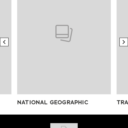
previous element
n
NATIONAL GEOGRAPHIC
TRA