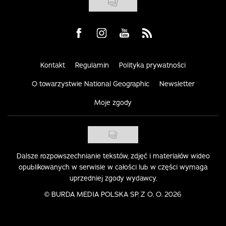
Visit us on Facebook
Visit us on Instagram
Visit us on Youtube
Visit us on Rss
Kontakt
Regulamin
Polityka prywatności
O towarzystwie National Geographic
Newsletter
Moje zgody
Dalsze rozpowszechnianie tekstów, zdjęć i materiałów wideo
opublikowanych w serwisie w całości lub w części wymaga
uprzedniej zgody wydawcy.
©
BURDA MEDIA POLSKA SP. Z O. O. 2026