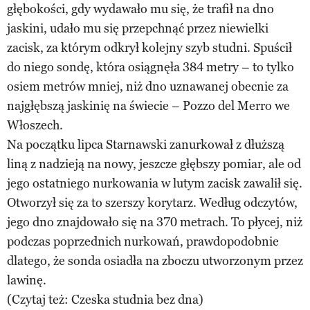
głębokości, gdy wydawało mu się, że trafił na dno
jaskini, udało mu się przepchnąć przez niewielki
zacisk, za którym odkrył kolejny szyb studni. Spuścił
do niego sondę, która osiągnęła 384 metry – to tylko
osiem metrów mniej, niż dno uznawanej obecnie za
najgłębszą jaskinię na świecie – Pozzo del Merro we
Włoszech.
Na początku lipca Starnawski zanurkował z dłuższą
liną z nadzieją na nowy, jeszcze głębszy pomiar, ale od
jego ostatniego nurkowania w lutym zacisk zawalił się.
Otworzył się za to szerszy korytarz. Według odczytów,
jego dno znajdowało się na 370 metrach. To płycej, niż
podczas poprzednich nurkowań, prawdopodobnie
dlatego, że sonda osiadła na zboczu utworzonym przez
lawinę.
(Czytaj też: Czeska studnia bez dna)