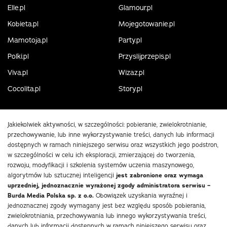
Elle.pl
Glamour.pl
Kobieta.pl
Mojegotowanie.pl
Mamotoja.pl
Party.pl
Polki.pl
Przyslijprzepis.pl
Viva.pl
Wizaz.pl
Cocolita.pl
Story.pl
Jakiekolwiek aktywności, w szczególności: pobieranie, zwielokrotnianie,
przechowywanie, lub inne wykorzystywanie treści, danych lub informacji
dostępnych w ramach niniejszego serwisu oraz wszystkich jego podstron,
w szczególności w celu ich eksploracji, zmierzającej do tworzenia,
rozwoju, modyfikacji i szkolenia systemów uczenia maszynowego,
algorytmów lub sztucznej inteligencji
jest zabronione oraz wymaga
uprzedniej, jednoznacznie wyrażonej zgody administratora serwisu –
Burda Media Polska sp. z o.o.
Obowiązek uzyskania wyraźnej i
jednoznacznej zgody wymagany jest bez względu sposób pobierania,
zwielokrotniania, przechowywania lub innego wykorzystywania treści,
danych lub informacji dostępnych w ramach niniejszego serwisu oraz