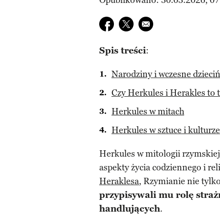
Opublikowano: 30.03.2026, 07
Udostępnij na facebook
Udostępnij na twitter
E-mail do przyjaciela
Spis treści
:
Narodziny i wczesne dzieci
Czy Herkules i Herakles to 
Herkules w mitach
Herkules w sztuce i kulturze
Herkules w mitologii rzymskiej
aspekty życia codziennego i re
Heraklesa
, Rzymianie nie tylk
przypisywali mu rolę stra
handlujących
.