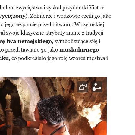
bolem zwycięstwa i zyskał przydomki Victor
wyciężony
). Żołnierze i wodzowie czcili go jako
 o jego wsparcie przed bitwami. W rzymskiej
ł swoje klasyczne atrybuty znane z tradycji
rę lwa nemejskiego
, symbolizujące siłę i
to przedstawiano go jako
muskularnego
eku
, co podkreślało jego rolę wzorca męstwa i