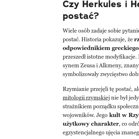
Czy Herkules i H
postać?
Wiele osób zadaje sobie pytanie
postać. Historia pokazuje, że
r
odpowiednikiem greckiego
przeszedł istotne modyfikacje
synem Zeusa i Alkmeny, znanym 
symbolizowały zwycięstwo dob
Rzymianie przejęli tę postać, a
mitologii rzymskiej
nie był jed
strażnikiem porządku społecz
wojowników. Jego
kult w Rzy
użytkowy charakter
, co odr
egzystencjalnego ujęcia znanego