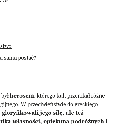
:58
ństwo
ta sama postać?
 był
herosem
, którego kult przenikał różne
ligijnego. W przeciwieństwie do greckiego
o
gloryfikowali jego siłę, ale też
żnika własności, opiekuna podróżnych i