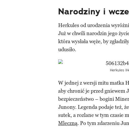
Narodziny i wcz
Herkules od urodzenia wyróżnia
Już w chwili narodzin jego życ
która wysłała węże, by zgładził
udusiło.
Herkules (H
W jednej z wersji mitu matka H
aby chronić je przed gniewem 
bezpieczeństwo – bogini Minerw
Junony. Legenda podaje też, ż
sutek, a rozlane w tym czasie 
Mleczną
. Po tym zdarzeniu Ju