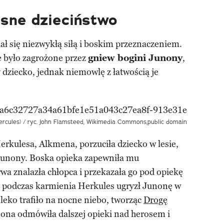
esne dzieciństwo
ł się niezwykłą siłą i boskim przeznaczeniem.
ie było zagrożone przez
gniew bogini Junony
,
y dziecko, jednak niemowlę z łatwością je
ercules) / ryc. John Flamsteed, Wikimedia Commons,public domain
erkulesa, Alkmena, porzuciła dziecko w lesie,
Junony. Boska opieka zapewniła mu
a znalazła chłopca i przekazała go pod opiekę
e podczas karmienia Herkules ugryzł Junonę w
mleko trafiło na nocne niebo, tworząc
Drogę
nona odmówiła dalszej opieki nad herosem i