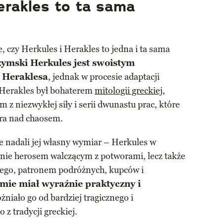
erakles to ta sama
, czy Herkules i Herakles to jedna i ta sama
zymski Herkules jest swoistym
 Heraklesa
, jednak w procesie adaptacji
. Herakles był bohaterem
mitologii greckiej
,
z niezwykłej siły i serii dwunastu prac, które
ra nad chaosem.
le nadali jej własny wymiar – Herkules w
ynie herosem walczącym z potworami, lecz także
nego, patronem podróżnych, kupców i
mie miał wyraźnie praktyczny i
óżniało go od bardziej tragicznego i
 z tradycji greckiej.