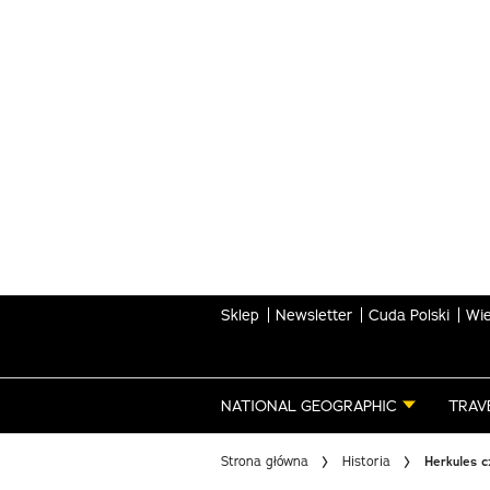
Skip
to
main
content
Sklep
Newsletter
Cuda Polski
Wie
NATIONAL GEOGRAPHIC
TRAV
Strona główna
Historia
Herkules c