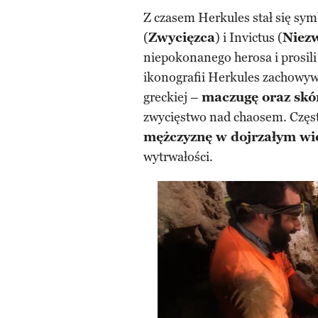
Z czasem Herkules stał się sym
(
Zwycięzca
) i Invictus (
Niez
niepokonanego herosa i prosili
ikonografii Herkules zachowywa
greckiej –
maczugę oraz skó
zwycięstwo nad chaosem. Częs
mężczyznę w dojrzałym wi
wytrwałości.