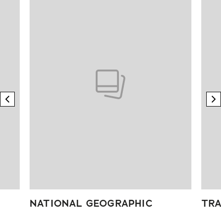
previous element
n
NATIONAL GEOGRAPHIC
TRA