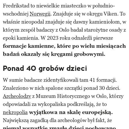
Fredrikstad to niewielkie miasteczko w południo-
wschodniej
Norwegii
. Znajduje się w okręgu Viken. To
właśnie nieopodal znajduje się dawny kamieniołom, w
którym zespół badaczy z Oslo badał starożytne osady z
epoki kamienia. W 2023 roku odnaleźli pierwsze
formacje kamienne, które po wielu miesiącach
badań okazały się kręgami grobowymi.
Ponad 40 grobów dzieci
W sumie badacze zidentyfikowali tam 41 formacji.
Znaleziono w nich spalone szczątki ponad 30 dzieci.
Archeolodzy
z Muzeum Historycznego w Oslo, którzy
odpowiadali za wykopaliska podkreślają, że to
nekropolia
wyjątkowa na skalę europejską.
Największą zagadką dla archeologów był fakt, że
niemal wszystkie zmarłe dzieci pochowano