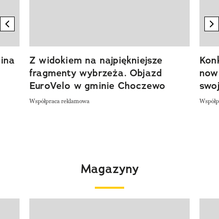
previous element
n
ina
Z widokiem na najpiękniejsze
Kon
fragmenty wybrzeża. Objazd
now
EuroVelo w gminie Choczewo
swoj
Współpraca reklamowa
Współp
Magazyny
Pokazywanie elementu 1 z 4