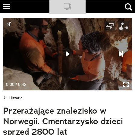
Skip
to
NATIONAL GEOGRAPHIC
main
content
TRAVELER
PODCASTY
Sklep
Newsletter
0:00 / 0:42
Cuda Polski
Historia
Wielki Konkurs Fotograficzny
Przerażające znalezisko w
Trendbook Podróżniczy
Norwegii. Cmentarzysko dzieci
Polecane
sprzed 2800 lat