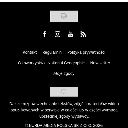
Visit us on Facebook
Visit us on Instagram
Visit us on Youtube
Visit us on Rss
Kontakt
Regulamin
Polityka prywatności
O towarzystwie National Geographic
Newsletter
Moje zgody
Dalsze rozpowszechnianie tekstów, zdjęć i materiałów wideo
opublikowanych w serwisie w całości lub w części wymaga
uprzedniej zgody wydawcy.
©
BURDA MEDIA POLSKA SP. Z O. O. 2026