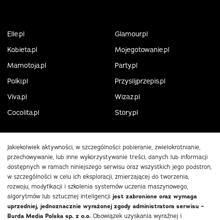
Elle.pl
Glamour.pl
Kobieta.pl
Mojegotowanie.pl
Mamotoja.pl
Party.pl
Polki.pl
Przyslijprzepis.pl
Viva.pl
Wizaz.pl
Cocolita.pl
Story.pl
Jakiekolwiek aktywności, w szczególności: pobieranie, zwielokrotnianie,
przechowywanie, lub inne wykorzystywanie treści, danych lub informacji
dostępnych w ramach niniejszego serwisu oraz wszystkich jego podstron,
w szczególności w celu ich eksploracji, zmierzającej do tworzenia,
rozwoju, modyfikacji i szkolenia systemów uczenia maszynowego,
algorytmów lub sztucznej inteligencji
jest zabronione oraz wymaga
uprzedniej, jednoznacznie wyrażonej zgody administratora serwisu –
Burda Media Polska sp. z o.o.
Obowiązek uzyskania wyraźnej i