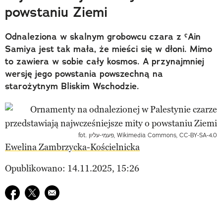
powstaniu Ziemi
Odnaleziona w skalnym grobowcu czara z ˁAin
Samiya jest tak mała, że mieści się w dłoni. Mimo
to zawiera w sobie cały kosmos. A przynajmniej
wersję jego powstania powszechną na
starożytnym Bliskim Wschodzie.
fot. פעמי-עליון, Wikimedia Commons, CC-BY-SA-4.0
Ewelina Zambrzycka-Kościelnicka
Opublikowano: 14.11.2025, 15:26
Udostępnij na facebook
Udostępnij na twitter
E-mail do przyjaciela