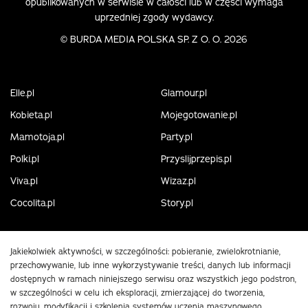
opublikowanych w serwisie w całości lub w części wymaga
uprzedniej zgody wydawcy.
©
BURDA MEDIA POLSKA SP. Z O. O. 2026
Elle.pl
Glamour.pl
Kobieta.pl
Mojegotowanie.pl
Mamotoja.pl
Party.pl
Polki.pl
Przyslijprzepis.pl
Viva.pl
Wizaz.pl
Cocolita.pl
Story.pl
Jakiekolwiek aktywności, w szczególności: pobieranie, zwielokrotnianie,
przechowywanie, lub inne wykorzystywanie treści, danych lub informacji
dostępnych w ramach niniejszego serwisu oraz wszystkich jego podstron,
w szczególności w celu ich eksploracji, zmierzającej do tworzenia,
rozwoju, modyfikacji i szkolenia systemów uczenia maszynowego,