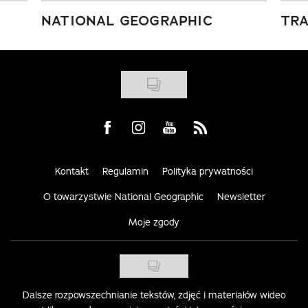
NATIONAL GEOGRAPHIC
TRA
Visit us on Facebook
Visit us on Instagram
Visit us on Youtube
Visit us on Rss
Kontakt
Regulamin
Polityka prywatności
O towarzystwie National Geographic
Newsletter
Moje zgody
Dalsze rozpowszechnianie tekstów, zdjęć i materiałów wideo