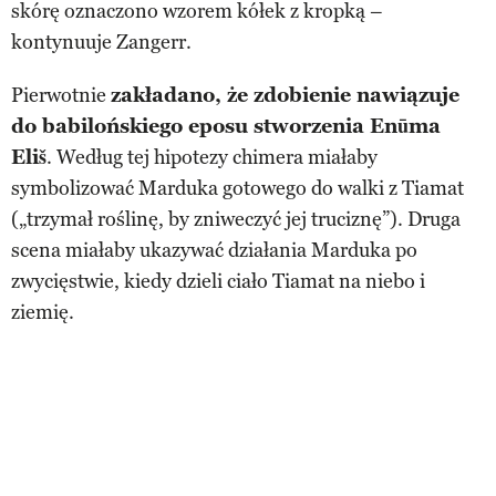
skórę oznaczono wzorem kółek z kropką –
kontynuuje Zangerr.
Pierwotnie
zakładano, że zdobienie
nawiązuj
e
do
babilońskiego eposu stworzenia
Enūma
Eliš
. Według tej hipotezy chimera miałaby
symbolizować Marduka gotowego do walki z Tiamat
(„trzymał roślinę, by zniweczyć jej truciznę”). Druga
scena miałaby ukazywać działania Marduka po
zwycięstwie, kiedy dzieli ciało Tiamat na niebo i
ziemię.