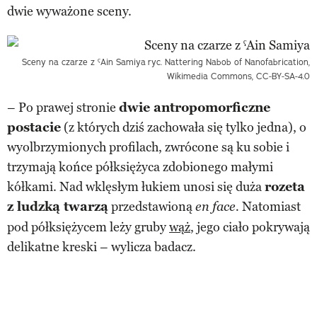
dwie wyważone sceny.
Sceny na czarze z ˁAin Samiya
ryc. Nattering Nabob of Nanofabrication,
Wikimedia Commons, CC-BY-SA-4.0
– Po prawej stronie
dwie antropomorficzne
postacie
(z których dziś zachowała się tylko jedna), o
wyolbrzymionych profilach, zwrócone są ku sobie i
trzymają końce półksiężyca zdobionego małymi
kółkami. Nad wklęsłym łukiem unosi się duża
rozeta
z ludzką twarzą
przedstawioną
Natomiast
en face.
pod półksiężycem leży gruby
wąż
, jego ciało pokrywają
delikatne kreski – wylicza badacz.