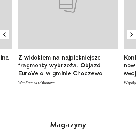
previous element
n
ina
Z widokiem na najpiękniejsze
Kon
fragmenty wybrzeża. Objazd
now
EuroVelo w gminie Choczewo
swoj
Współpraca reklamowa
Współp
Magazyny