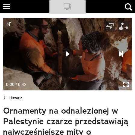
Skip
to
NATIONAL GEOGRAPHIC
main
content
TRAVELER
PODCASTY
Sklep
Newsletter
0:00 / 0:42
Cuda Polski
Historia
Wielki Konkurs Fotograficzny
Ornamenty na odnalezionej w
Trendbook Podróżniczy
Palestynie czarze przedstawiają
Polecane
najwcześniejsze mity o