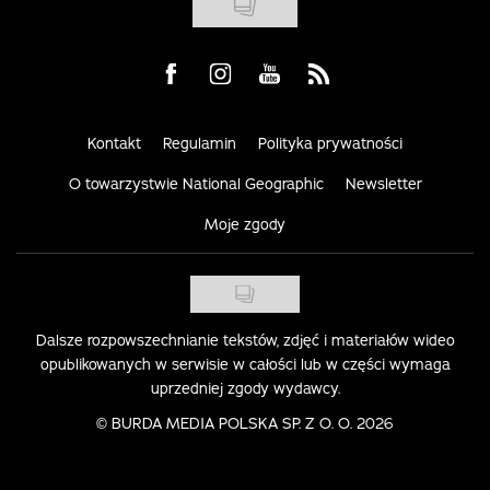
Visit us on Facebook
Visit us on Instagram
Visit us on Youtube
Visit us on Rss
Kontakt
Regulamin
Polityka prywatności
O towarzystwie National Geographic
Newsletter
Moje zgody
Dalsze rozpowszechnianie tekstów, zdjęć i materiałów wideo
opublikowanych w serwisie w całości lub w części wymaga
uprzedniej zgody wydawcy.
©
BURDA MEDIA POLSKA SP. Z O. O. 2026