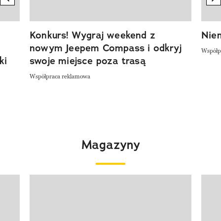
Konkurs! Wygraj weekend z
Niem
nowym Jeepem Compass i odkryj
Współp
ki
swoje miejsce poza trasą
Współpraca reklamowa
Magazyny
Pokazywanie elementu 1 z 4