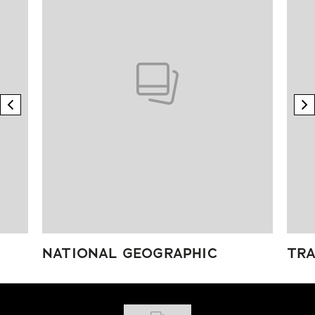
previous element
n
NATIONAL GEOGRAPHIC
TRA