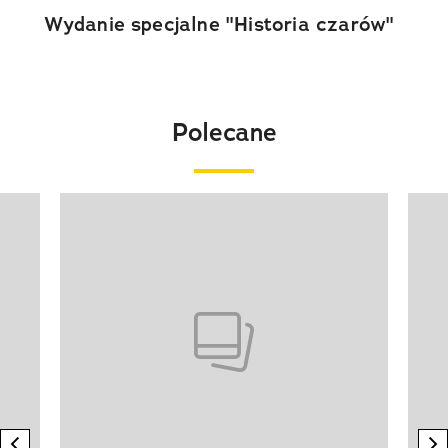
Wydanie specjalne "Historia czarów"
Polecane
Pokazywanie elementu 1 z 20
previous element
n