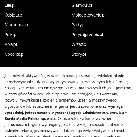
Elle.pl
Glamour.pl
Kobieta.pl
Mojegotowanie.pl
Mamotoja.pl
Party.pl
Polki.pl
Przyslijprzepis.pl
Viva.pl
Wizaz.pl
Cocolita.pl
Story.pl
Jakiekolwiek aktywności, w szczególności: pobieranie, zwielokrotnianie,
przechowywanie, lub inne wykorzystywanie treści, danych lub informacji
dostępnych w ramach niniejszego serwisu oraz wszystkich jego podstron,
w szczególności w celu ich eksploracji, zmierzającej do tworzenia,
rozwoju, modyfikacji i szkolenia systemów uczenia maszynowego,
algorytmów lub sztucznej inteligencji
jest zabronione oraz wymaga
uprzedniej, jednoznacznie wyrażonej zgody administratora serwisu –
Burda Media Polska sp. z o.o.
Obowiązek uzyskania wyraźnej i
jednoznacznej zgody wymagany jest bez względu sposób pobierania,
zwielokrotniania, przechowywania lub innego wykorzystywania treści,
danych lub informacji dostępnych w ramach niniejszego serwisu oraz