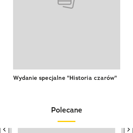
Wydanie specjalne "Historia czarów"
Polecane
previous element
n