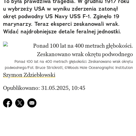
To była prawdziwa tragedia. W grudniu 1917 roku
u wybrzeży USA w wyniku zderzenia zatonął
okręt podwodny US Navy USS F-1. Zginęło 19
marynarzy. Teraz eksperci zeskanowali wrak.
Widać najdrobniejsze detale feralnej jednostki.
Ponad 100 lat na 400 metrach głębokości. Zeskanowano wrak okrętu
podwodnego/Fot. Bruce Strickrott, ©Woods Hole Oceanographic Institution
Szymon Zdziebłowski
Opublikowano: 31.05.2025, 10:45
Udostępnij na facebook
Udostępnij na twitter
E-mail do przyjaciela