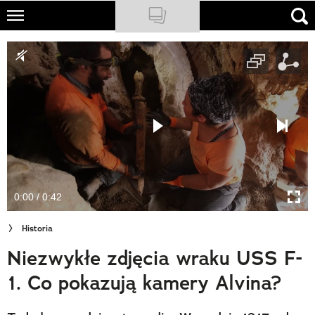
Skip
to
NATIONAL GEOGRAPHIC
main
content
TRAVELER
PODCASTY
Sklep
Newsletter
0:00 / 0:42
Cuda Polski
Historia
Wielki Konkurs Fotograficzny
Niezwykłe zdjęcia wraku USS F-
Trendbook Podróżniczy
1. Co pokazują kamery Alvina?
Polecane