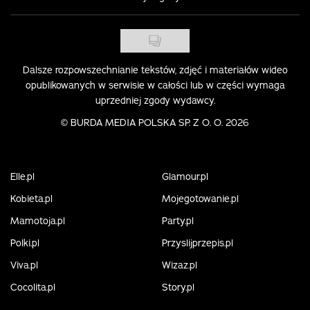
Dalsze rozpowszechnianie tekstów, zdjęć i materiałów wideo
opublikowanych w serwisie w całości lub w części wymaga
uprzedniej zgody wydawcy.
©
BURDA MEDIA POLSKA SP. Z O. O. 2026
Elle.pl
Glamour.pl
Kobieta.pl
Mojegotowanie.pl
Mamotoja.pl
Party.pl
Polki.pl
Przyslijprzepis.pl
Viva.pl
Wizaz.pl
Cocolita.pl
Story.pl