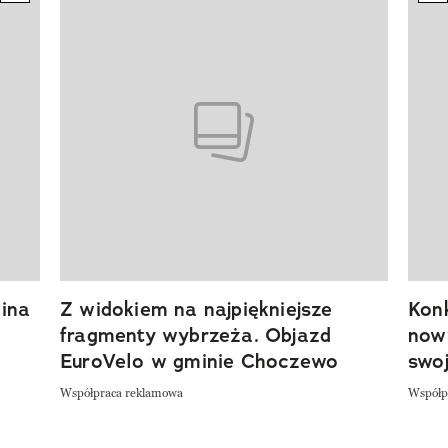
Pokazywanie elementu 1 z 20
ina
Z widokiem na najpiękniejsze
Kon
fragmenty wybrzeża. Objazd
now
EuroVelo w gminie Choczewo
swoj
Współpraca reklamowa
Współp