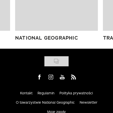
NATIONAL GEOGRAPHIC
TRA
Visit us on Facebook
Visit us on Instagram
Visit us on Youtube
Visit us on Rss
Kontakt
Regulamin
Polityka prywatności
O towarzystwie National Geographic
Newsletter
Moje zgody