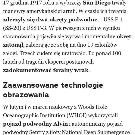
17 grudnia 1917 roku u wybrzeży
San Diego
trwały
manewry amerykańskiej armii. W czasie ich trwania
zderzyły się dwa okręty podwodne
– USS F-1
(SS-20) z USS F-3. W pierwszym z nich w wyniku
staranowania pojawiła się wyrwa i momentalne
okręt
zatonął
, zabierając ze sobą na dno 19 członków
załogi. Trzech cudem się uratowało. Po ponad 100
latach od tragedii eksperci postanowili
zadokumentować feralny wrak
.
Zaawansowane technologie
obrazowania
W lutym i w marcu naukowcy z Woods Hole
Oceanographic Institution (WHOI) wykorzystali
pojazd podwodny Alvin
i autonomiczny pojazd
podwodny Sentry z floty National Deep Submergence