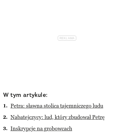
W tym artykule:
Petra: sławna stolica tajemniczego ludu
Nabatejczycy: lud, który zbudował Petrę
Inskrypcje na grobowcach