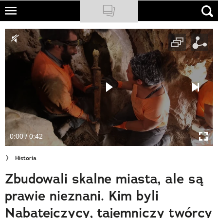
Skip
to
NATIONAL GEOGRAPHIC
main
content
TRAVELER
PODCASTY
Sklep
Newsletter
0:00 / 0:42
Cuda Polski
Historia
Wielki Konkurs Fotograficzny
Zbudowali skalne miasta, ale są
Trendbook Podróżniczy
prawie nieznani. Kim byli
Polecane
Nabatejczycy, tajemniczy twórcy