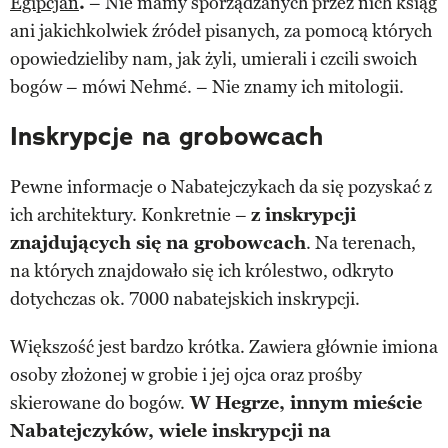
Egipcjan
.
– Nie mamy sporządzanych przez nich ksiąg
ani jakichkolwiek źródeł pisanych, za pomocą których
opowiedzieliby nam, jak żyli, umierali i czcili swoich
bogów – mówi Nehmé. – Nie znamy ich mitologii.
Inskrypcje na grobowcach
Pewne informacje o Nabatejczykach da się pozyskać z
ich architektury. Konkretnie –
z inskrypcji
znajdujących się na grobowcach
. Na terenach,
na których znajdowało się ich królestwo, odkryto
dotychczas ok. 7000 nabatejskich inskrypcji.
Większość jest bardzo krótka. Zawiera głównie imiona
osoby złożonej w grobie i jej ojca oraz prośby
skierowane do bogów.
W Hegrze, innym mieście
Nabatejczyków, wiele inskrypcji na