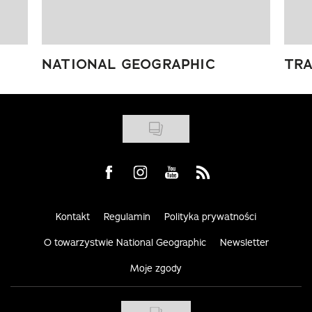
NATIONAL GEOGRAPHIC
TRA
Visit us on Facebook
Visit us on Instagram
Visit us on Youtube
Visit us on Rss
Kontakt
Regulamin
Polityka prywatności
O towarzystwie National Geographic
Newsletter
Moje zgody