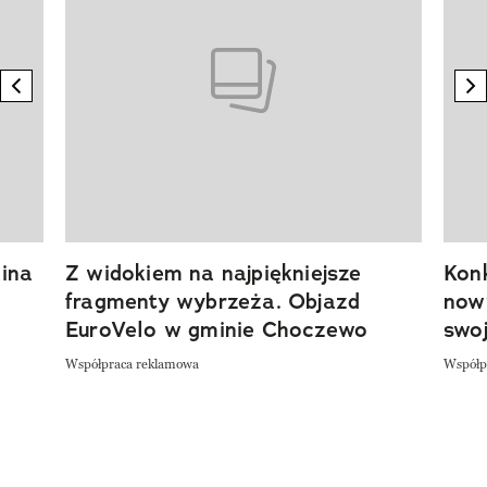
previous element
n
ina
Z widokiem na najpiękniejsze
Kon
fragmenty wybrzeża. Objazd
now
EuroVelo w gminie Choczewo
swoj
Współpraca reklamowa
Współp