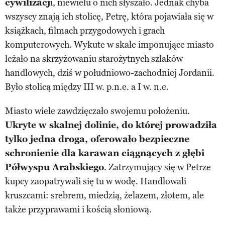
cywilizacj
i, niewielu o nich słyszało. Jednak chyba
wszyscy znają ich stolicę, Petrę, która pojawiała się w
książkach, filmach przygodowych i grach
komputerowych. Wykute w skale imponujące miasto
leżało na skrzyżowaniu starożytnych szlaków
handlowych, dziś w południowo-zachodniej Jordanii.
Było stolicą między III w. p.n.e. a I w. n.e.
Miasto wiele zawdzięczało swojemu położeniu.
Ukryte w skalnej dolinie, do której prowadziła
tylko jedna droga, oferowało bezpieczne
schronienie dla karawan ciągnących z głębi
Półwyspu Arabskiego
. Zatrzymujący się w Petrze
kupcy zaopatrywali się tu w wodę. Handlowali
kruszcami: srebrem, miedzią, żelazem, złotem, ale
także przyprawami i kością słoniową.