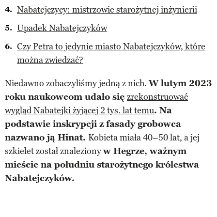
Nabatejczycy: mistrzowie starożytnej inżynierii
Upadek Nabatejczyków
Czy Petra to jedynie miasto Nabatejczyków, które
można zwiedzać?
Niedawno zobaczyliśmy jedną z nich.
W lutym 2023
roku naukowcom udało się
zrekonstruować
wygląd Nabatejki żyjącej 2 tys. lat temu
. Na
podstawie inskrypcji z fasady grobowca
nazwano ją Hinat.
Kobieta miała 40–50 lat, a jej
szkielet został znaleziony
w Hegrze, ważnym
mieście na południu starożytnego królestwa
Nabatejczyków.