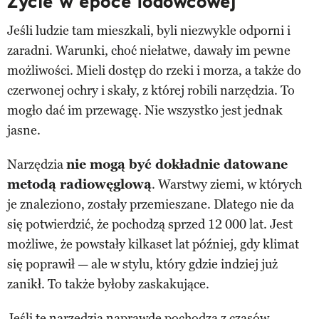
Życie w epoce lodowcowej
Jeśli ludzie tam mieszkali, byli niezwykle odporni i
zaradni. Warunki, choć niełatwe, dawały im pewne
możliwości. Mieli dostęp do rzeki i morza, a także do
czerwonej ochry i skały, z której robili narzędzia. To
mogło dać im przewagę. Nie wszystko jest jednak
jasne.
Narzędzia
nie mogą być dokładnie datowane
metodą radiowęglową
. Warstwy ziemi, w których
je znaleziono, zostały przemieszane. Dlatego nie da
się potwierdzić, że pochodzą sprzed 12 000 lat. Jest
możliwe, że powstały kilkaset lat później, gdy klimat
się poprawił — ale w stylu, który gdzie indziej już
zanikł. To także byłoby zaskakujące.
Jeśli te narzędzia naprawdę pochodzą z czasów