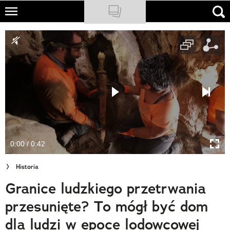
Skip
to
NATIONAL GEOGRAPHIC
main
content
TRAVELER
PODCASTY
Sklep
Newsletter
0:00 / 0:42
Cuda Polski
Historia
Wielki Konkurs Fotograficzny
Granice ludzkiego przetrwania
Trendbook Podróżniczy
przesunięte? To mógł być dom
Polecane
dla ludzi w epoce lodowcowej