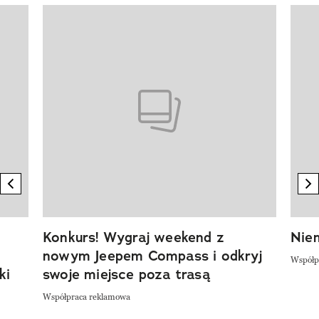
Pokazywanie elementu 1 z 20
previous element
n
Konkurs! Wygraj weekend z
Niem
nowym Jeepem Compass i odkryj
Współp
ki
swoje miejsce poza trasą
Współpraca reklamowa