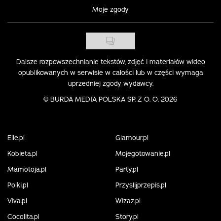
Moje zgody
Dalsze rozpowszechnianie tekstów, zdjęć i materiałów wideo
opublikowanych w serwisie w całości lub w części wymaga
uprzedniej zgody wydawcy.
©
BURDA MEDIA POLSKA SP. Z O. O. 2026
Elle.pl
Glamour.pl
Kobieta.pl
Mojegotowanie.pl
Mamotoja.pl
Party.pl
Polki.pl
Przyslijprzepis.pl
Viva.pl
Wizaz.pl
Cocolita.pl
Story.pl