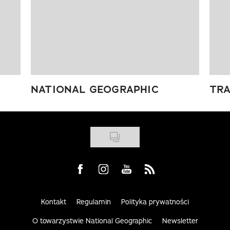
NATIONAL GEOGRAPHIC
TRA
Visit us on Facebook
Visit us on Instagram
Visit us on Youtube
Visit us on Rss
Kontakt
Regulamin
Polityka prywatności
O towarzystwie National Geographic
Newsletter