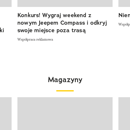
Konkurs! Wygraj weekend z
Niem
nowym Jeepem Compass i odkryj
Współp
ki
swoje miejsce poza trasą
Współpraca reklamowa
Magazyny
Pokazywanie elementu 1 z 4