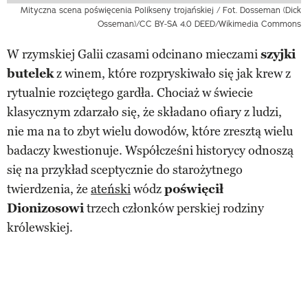
Mityczna scena poświęcenia Polikseny trojańskiej / Fot. Dosseman (Dick
Osseman)/CC BY-SA 4.0 DEED/Wikimedia Commons
W rzymskiej Galii czasami odcinano mieczami
szyjki
butelek
z winem, które rozpryskiwało się jak krew z
rytualnie rozciętego gardła. Chociaż w świecie
klasycznym zdarzało się, że składano ofiary z ludzi,
nie ma na to zbyt wielu dowodów, które zresztą wielu
badaczy kwestionuje. Współcześni historycy odnoszą
się na przykład sceptycznie do starożytnego
twierdzenia, że
ateński
wódz
poświęcił
Dionizosowi
trzech członków perskiej rodziny
królewskiej.