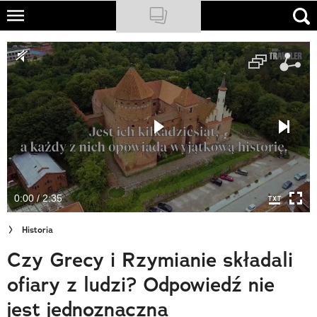
Skip
to
NATIONAL GEOGRAPHIC
main
content
TRAVELER
PODCASTY
Sklep
Newsletter
0:00 / 2:35
Cuda Polski
Historia
Wielki Konkurs Fotograficzny
Czy Grecy i Rzymianie składali
Trendbook Podróżniczy
ofiary z ludzi? Odpowiedź nie
Polecane
jest jednoznaczna