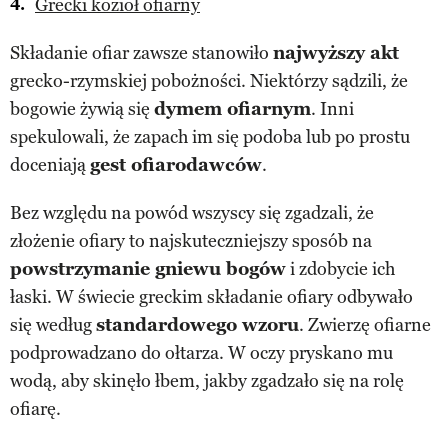
Grecki kozioł ofiarny
Składanie ofiar zawsze stanowiło
najwyższy akt
grecko-rzymskiej pobożności. Niektórzy sądzili, że
bogowie żywią się
dymem ofiarnym
. Inni
spekulowali, że zapach im się podoba lub po prostu
doceniają
gest ofiarodawców
.
Bez względu na powód wszyscy się zgadzali, że
złożenie ofiary to najskuteczniejszy sposób na
powstrzymanie gniewu bogów
i zdobycie ich
łaski. W świecie greckim składanie ofiary odbywało
się według
standardowego wzoru
. Zwierzę ofiarne
podprowadzano do ołtarza. W oczy pryskano mu
wodą, aby skinęło łbem, jakby zgadzało się na rolę
ofiarę.