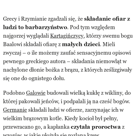
Grecy i Rzymianie zgadzali się, że
składanie ofiar z
ludzi to barbarzyństwo
. Pod tym względem
najgorzej wyglądali
Kartagińczycy
, którzy swemu bogu
Baalowi składali ofiarę z
małych dzieci
. Mieli
zwyczaj – o ile możemy zaufać sensacyjnemu opisowi
pewnego greckiego autora – składania niemowląt w
nachylone dłonie bożka z brązu, z których ześlizgiwały
się one do ognistego dołu.
Podobno
Galowie
budowali wielką kukłę z wikliny, do
której pakowali jeńców, i podpalali ją na cześć bogów.
Germanie
składali ludzi w ofierze, zarzynając ich w
wielkim brązowym kotle. Kiedy kocioł był pełny,
przewracano go, a kapłanka
czytała proroctwa
z
wzorów, w jakie ułożyła się rozlana krew.