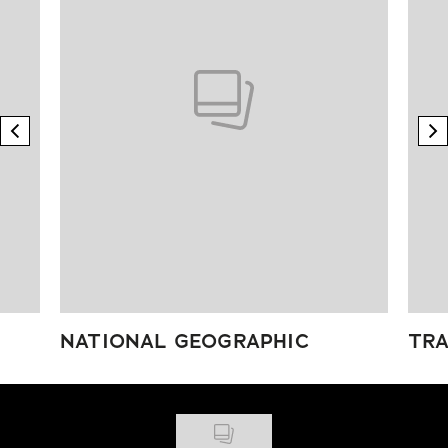
previous element
n
NATIONAL GEOGRAPHIC
TRA