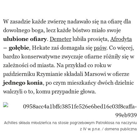
W zasadzie każde zwierzę nadawało się na ofiarę dla
dowolnego boga, lecz każde bóstwo miało swoje
ulubione ofiary
.
Demeter
lubiła prosięta,
Afrodyta
– gołębie
, Hekate zaś domagała się
psów
. Co więcej,
bardzo konserwatywne zwyczaje ofiarne różniły się w
zależności od miasta. Na przykład co roku w
październiku Rzymianie składali Marsowi w ofierze
jednego konia
, po czym mieszkańcy dwóch dzielnic
walczyli o to, komu przypadnie głowa.
Achilles składa młodzieńca na stosie pogrzebowym Patroklosa na naczyniu
z IV w. p.n.e. / domena publiczna