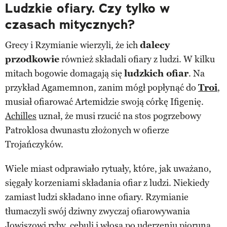
Ludzkie ofiary. Czy tylko w
czasach mitycznych?
Grecy i Rzymianie wierzyli, że ich
dalecy
przodkowie
również składali ofiary z ludzi. W kilku
mitach bogowie domagają się
ludzkich ofiar
. Na
przykład Agamemnon, zanim mógł popłynąć do
Troi
,
musiał ofiarować Artemidzie swoją córkę Ifigenię.
Achilles
uznał, że musi rzucić na stos pogrzebowy
Patroklosa dwunastu złożonych w ofierze
Trojańczyków.
Wiele miast odprawiało rytuały, które, jak uważano,
sięgały korzeniami składania ofiar z ludzi. Niekiedy
zamiast ludzi składano inne ofiary. Rzymianie
tłumaczyli swój dziwny zwyczaj ofiarowywania
Jowiszowi ryby, cebuli i włosa po uderzeniu pioruna