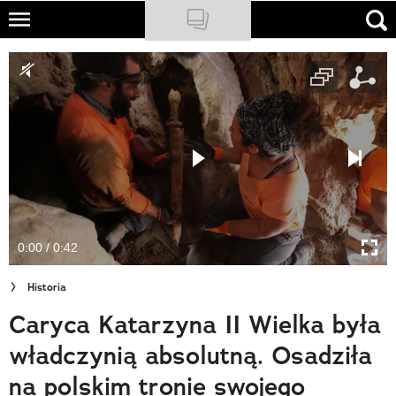
Skip
to
NATIONAL GEOGRAPHIC
main
content
TRAVELER
PODCASTY
Sklep
Newsletter
0:00 / 0:42
Cuda Polski
Historia
Wielki Konkurs Fotograficzny
Caryca Katarzyna II Wielka była
Trendbook Podróżniczy
władczynią absolutną. Osadziła
Polecane
na polskim tronie swojego