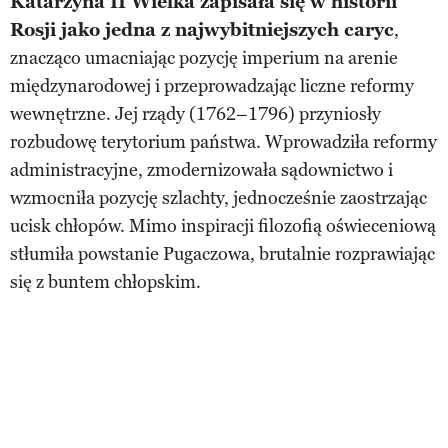
Katarzyna II Wielka zapisała się w historii
Rosji jako jedna z najwybitniejszych caryc
,
znacząco umacniając pozycję imperium na arenie
międzynarodowej i przeprowadzając liczne reformy
wewnętrzne. Jej rządy (1762–1796) przyniosły
rozbudowę terytorium państwa. Wprowadziła reformy
administracyjne, zmodernizowała sądownictwo i
wzmocniła pozycję szlachty, jednocześnie zaostrzając
ucisk chłopów. Mimo inspiracji filozofią oświeceniową
stłumiła powstanie Pugaczowa, brutalnie rozprawiając
się z buntem chłopskim.