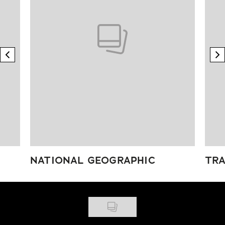
previous element
n
NATIONAL GEOGRAPHIC
TRA