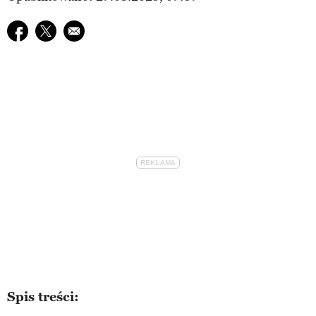
Udostępnij na facebook
Udostępnij na twitter
E-mail do przyjaciela
Spis treści: