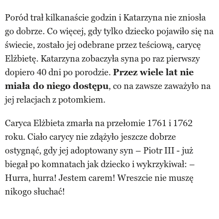
Poród trał kilkanaście godzin i Katarzyna nie zniosła
go dobrze. Co więcej, gdy tylko dziecko pojawiło się na
świecie, zostało jej odebrane przez teściową, carycę
Elżbietę. Katarzyna zobaczyła syna po raz pierwszy
dopiero 40 dni po porodzie.
Przez wiele lat nie
miała do niego dostępu
, co na zawsze zaważyło na
jej relacjach z potomkiem.
Caryca Elżbieta zmarła na przełomie 1761 i 1762
roku. Ciało carycy nie zdążyło jeszcze dobrze
ostygnąć, gdy jej adoptowany syn – Piotr III - już
biegał po komnatach jak dziecko i wykrzykiwał: –
Hurra, hurra! Jestem carem! Wreszcie nie muszę
nikogo słu­chać!