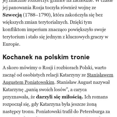
jej znacznie rozszerzyć granice na zachodzie. W czasie
jej panowania Rosja toczyła również wojnę ze
Szwecją
(1788–1790), która zakończyła się bez
większych zmian terytorialnych. Dzięki tym
konfliktom imperium znacząco powiększyło swoje
terytorium i stało się jednym z kluczowych graczy w
Europie.
Kochanek na polskim tronie
A skoro mówimy o Rosji i rozbiorach Polski, warto
zacząć od osobistych relacji Katarzyny ze
Stanisławem
Augustem Poniatowskim
. Stanisław August nazywał
Katarzynę „panią swoich losów”, a caryca
przyznawała, że
darzyli się miłością.
Ich romans
rozpoczął się, gdy Katarzyna była jeszcze żoną
następcy tronu. Poniatowski trafił do Petersburga za