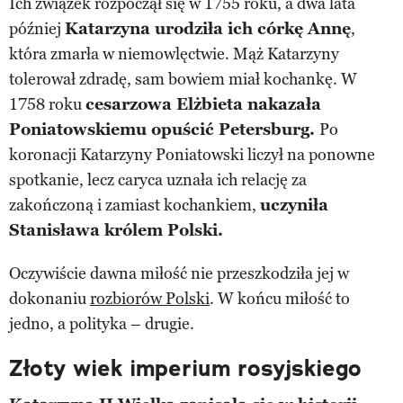
Ich związek rozpoczął się w 1755 roku, a dwa lata
później
Katarzyna urodziła ich córkę Annę
,
która zmarła w niemowlęctwie. Mąż Katarzyny
tolerował zdradę, sam bowiem miał kochankę. W
1758 roku
cesarzowa Elżbieta nakazała
Poniatowskiemu opuścić Petersburg.
Po
koronacji Katarzyny Poniatowski liczył na ponowne
spotkanie, lecz caryca uznała ich relację za
zakończoną i zamiast kochankiem,
uczyniła
Stanisława królem Polski.
Oczywiście dawna miłość nie przeszkodziła jej w
dokonaniu
rozbiorów Polski
. W końcu miłość to
jedno, a polityka – drugie.
Złoty wiek imperium rosyjskiego