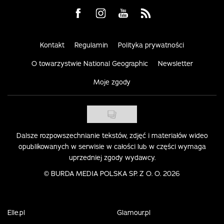
Visit us on Facebook
Visit us on Instagram
Visit us on Youtube
Visit us on Rss
Kontakt
Regulamin
Polityka prywatności
O towarzystwie National Geographic
Newsletter
Moje zgody
Dalsze rozpowszechnianie tekstów, zdjęć i materiałów wideo
opublikowanych w serwisie w całości lub w części wymaga
uprzedniej zgody wydawcy.
©
BURDA MEDIA POLSKA SP. Z O. O. 2026
Elle.pl
Glamour.pl