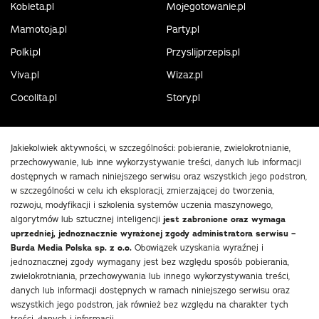
Kobieta.pl
Mojegotowanie.pl
Mamotoja.pl
Party.pl
Polki.pl
Przyslijprzepis.pl
Viva.pl
Wizaz.pl
Cocolita.pl
Story.pl
Jakiekolwiek aktywności, w szczególności: pobieranie, zwielokrotnianie,
przechowywanie, lub inne wykorzystywanie treści, danych lub informacji
dostępnych w ramach niniejszego serwisu oraz wszystkich jego podstron,
w szczególności w celu ich eksploracji, zmierzającej do tworzenia,
rozwoju, modyfikacji i szkolenia systemów uczenia maszynowego,
algorytmów lub sztucznej inteligencji
jest zabronione oraz wymaga
uprzedniej, jednoznacznie wyrażonej zgody administratora serwisu –
Burda Media Polska sp. z o.o.
Obowiązek uzyskania wyraźnej i
jednoznacznej zgody wymagany jest bez względu sposób pobierania,
zwielokrotniania, przechowywania lub innego wykorzystywania treści,
danych lub informacji dostępnych w ramach niniejszego serwisu oraz
wszystkich jego podstron, jak również bez względu na charakter tych
treści, danych i informacji.