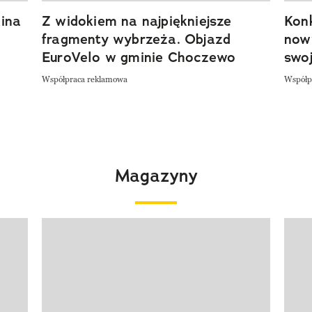
ina
Z widokiem na najpiękniejsze
Kon
fragmenty wybrzeża. Objazd
now
EuroVelo w gminie Choczewo
swoj
Współpraca reklamowa
Współp
Magazyny
Pokazywanie elementu 1 z 4