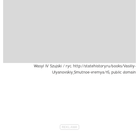
Wasyl IV Szujski / ryc. http://statehistory.ru/books/Vasiliy-
Ulyanovskiy_Smutnoe-vremya/15, public domain