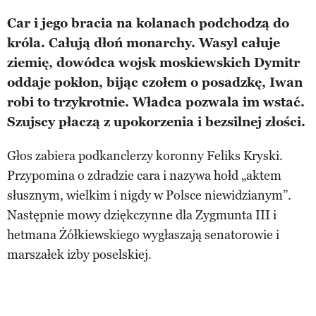
Car i jego bracia na kolanach podchodzą do
króla. Całują dłoń monarchy. Wasyl całuje
ziemię, dowódca wojsk moskiewskich Dymitr
oddaje pokłon, bijąc czołem o posadzkę, Iwan
robi to trzykrotnie. Władca pozwala im wstać.
Szujscy płaczą z upokorzenia i bezsilnej złości.
Głos zabiera podkanclerzy koronny Feliks Kryski.
Przypomina o zdradzie cara i nazywa hołd „aktem
słusznym, wielkim i nigdy w Polsce niewidzianym”.
Następnie mowy dziękczynne dla Zygmunta III i
hetmana Żółkiewskiego wygłaszają senatorowie i
marszałek izby poselskiej.