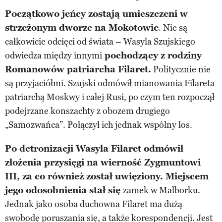
Początkowo jeńcy zostają umieszczeni w
strzeżonym dworze na Mokotowie
. Nie są
całkowicie odcięci od świata – Wasyla Szujskiego
odwiedza między innymi
pochodzący z rodziny
Romanowów patriarcha Filaret.
Politycznie nie
są przyjaciółmi. Szujski odmówił mianowania Filareta
patriarchą Moskwy i całej Rusi, po czym ten rozpoczął
podejrzane konszachty z obozem drugiego
„Samozwańca”. Połączył ich jednak wspólny los.
Po detronizacji Wasyla Filaret odmówił
złożenia przysięgi na wierność Zygmuntowi
III, za co również został uwięziony. Miejscem
jego odosobnienia stał się
zamek w Malborku
.
Jednak jako osoba duchowna Filaret ma dużą
swobodę poruszania się, a także korespondencji. Jest