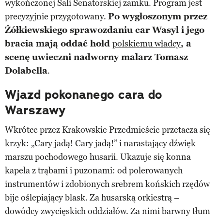
wykończonej Sali Senatorskiej zamku. Program jest
precyzyjnie przygotowany.
Po wygłoszonym przez
Żółkiewskiego sprawozdaniu car Wasyl i jego
bracia mają oddać hołd
polskiemu władcy
, a
scenę uwieczni nadworny malarz Tomasz
Dolabella
.
Wjazd pokonanego cara do
Warszawy
Wkrótce przez Krakowskie Przedmieście przetacza się
krzyk: „Cary jadą! Cary jadą!” i narastający dźwięk
marszu pochodowego husarii. Ukazuje się konna
kapela z trąbami i puzonami: od polerowanych
instrumentów i zdobionych srebrem końskich rzędów
bije oślepiający blask. Za husarską orkiestrą –
dowódcy zwycięskich oddziałów. Za nimi barwny tłum