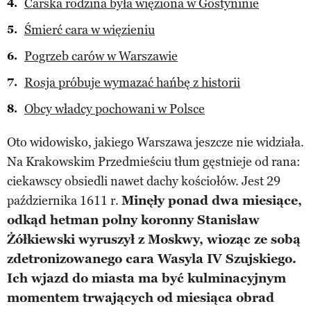
Carska rodzina była więziona w Gostyninie
Śmierć cara w więzieniu
Pogrzeb carów w Warszawie
Rosja próbuje wymazać hańbę z historii
Obcy władcy pochowani w Polsce
Oto widowisko, jakiego Warszawa jeszcze nie widziała.
Na Krakowskim Przedmieściu tłum gęstnieje od rana:
ciekawscy obsiedli nawet dachy kościołów. Jest 29
października 1611 r.
Minęły ponad dwa miesiące,
odkąd hetman polny koronny Stanisław
Żółkiewski wyruszył z Moskwy, wioząc ze sobą
zdetronizowanego cara Wasyla IV Szujskiego.
Ich wjazd do miasta ma być kulminacyjnym
momentem trwających od miesiąca obrad