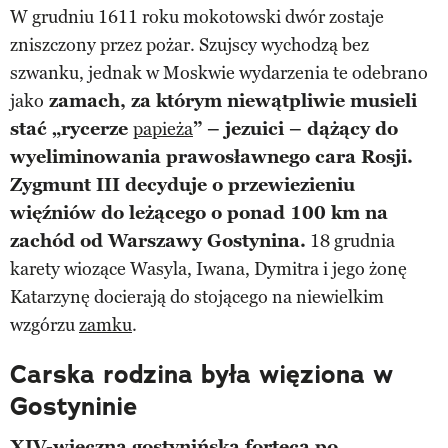
W grudniu 1611 roku mokotowski dwór zostaje
zniszczony przez pożar. Szujscy wychodzą bez
szwanku, jednak w Moskwie wydarzenia te odebrano
jako
zamach, za którym niewątpliwie musieli
stać „rycerze
papieża
” – jezuici – dążący do
wyeliminowania prawosławnego cara Rosji.
Zygmunt III decyduje o przewiezieniu
więźniów do leżącego o ponad 100 km na
zachód od Warszawy Gostynina.
18 grudnia
karety wiozące Wasyla, Iwana, Dymitra i jego żonę
Katarzynę docierają do stojącego na niewielkim
wzgórzu
zamku
.
Carska rodzina była więziona w
Gostyninie
XIV-wieczna gostynińska forteca po