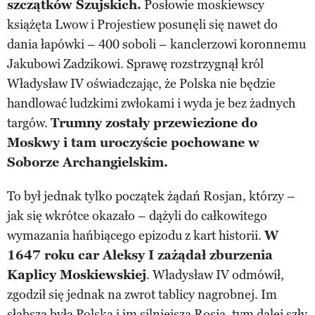
szczątków Szujskich.
Posłowie moskiewscy
książęta Lwow i Projestiew posunęli się nawet do
dania łapówki – 400 soboli – kanclerzowi koronnemu
Jakubowi Zadzikowi. Sprawę rozstrzygnął król
Władysław IV oświadczając, że Polska nie będzie
handlować ludzkimi zwłokami i wyda je bez żadnych
targów.
Trumny zostały przewiezione do
Moskwy i tam uroczyście pochowane w
Soborze Archangielskim.
To był jednak tylko początek żądań Rosjan, którzy –
jak się wkrótce okazało – dążyli do całkowitego
wymazania hańbiącego epizodu z kart historii.
W
1647 roku car Aleksy I zażądał zburzenia
Kaplicy Moskiewskiej
. Władysław IV odmówił,
zgodził się jednak na zwrot tablicy nagrobnej. Im
słabsza była Polska i im silniejsza Rosja, tym dalej szły