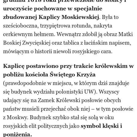
grudniu 1618 roku przewiezione do stolicy i
uroczyście pochowane w specjalnie
zbudowanej Kaplicy Moskiewskiej
. Była to
sześcioboczna, trzypiętrowa rotunda, nakryta
cerkiewnym hełmem. Wewnątrz zdobił ją obraz Matki
Boskiej Zwycięskiej oraz tablica z łacińskim napisem,
mówiącym o historii niewoli rosyjskiego cara.
Kaplicę postawiono przy trakcie królewskim w
pobliżu kościoła Świętego Krzyża
(prawdopodobnie w miejscu, w którym dziś znajduje
się budynek wydziału polonistyki UW). Wszyscy
udający się na Zamek Królewski posłowie obcych
państw musieli przejechać obok niej – w tym posłowie
z Moskwy. Budynek szybko stał się solą w oku
rosyjskich elit politycznych jako
symbol klęski i
poniżenia.