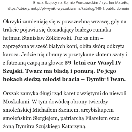
Bracia Szujscy na Sejmie Warszawskim / ryc. Jan Matejko,
https://zbiory.mnk.pl/pl/wyniki-wyszukiwania/katalog/14811, public domain
Okrzyki zamieniają się w powszechną wrzawę, gdy na
trakcie pojawia się dosiadający białego rumaka
hetman Stanisław Żółkiewski. Tuż za nim –
zaprzężona w sześć białych koni, obita skórą odkryta
karoca. Jedzie nią ubrany w przetykane złotem szaty i
z futrzaną czapą na głowie
59-letni car Wasyl IV
Szujski. Twarz ma bladą i ponurą. Po jego
bokach siedzą młodsi bracia – Dymitr i Iwan.
Orszak zamyka długi rząd karet z wziętymi do niewoli
Moskalami. W tym dowódcą obrony twierdzy
smoleńskiej Michaiłem Szeinem, arcybiskupem
smoleńskim Siergiejem, patriarchą Filaretem oraz
żoną Dymitra Szujskiego Katarzyną.