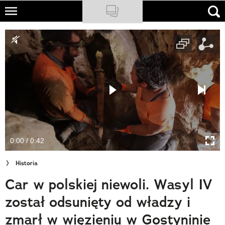
Skip
to
NATIONAL GEOGRAPHIC
main
content
TRAVELER
PODCASTY
Sklep
Newsletter
0:00 / 0:42
Cuda Polski
Historia
Wielki Konkurs Fotograficzny
Car w polskiej niewoli. Wasyl IV
Trendbook Podróżniczy
został odsunięty od władzy i
Polecane
zmarł w więzieniu w Gostyninie