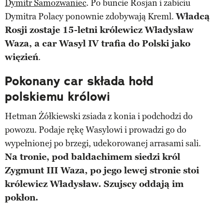
Dymitr Samozwaniec
. Po buncie Rosjan i zabiciu
Dymitra Polacy ponownie zdobywają Kreml.
Władcą
Rosji zostaje 15-letni królewicz Władysław
Waza, a car Wasyl IV trafia do Polski jako
więzień
.
Pokonany car składa hołd
polskiemu królowi
Hetman Żółkiewski zsiada z konia i podchodzi do
powozu. Podaje rękę Wasylowi i prowadzi go do
wypełnionej po brzegi, udekorowanej arrasami sali.
Na tronie, pod baldachimem siedzi król
Zygmunt III Waza, po jego lewej stronie stoi
królewicz Władysław. Szujscy oddają im
pokłon.