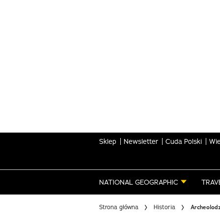
Skip
to
main
content
Sklep
Newsletter
Cuda Polski
Wie
NATIONAL GEOGRAPHIC
TRAV
Strona główna
Historia
Archeolodz