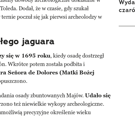
eźliśmy dowody archeologiczne dokładnie w
Wydan
Toleda. Dodał, że w czasie, gdy szukał
czar
ternie poczuł się jak pierwsi archeolodzy w
łego jaguara
zy się w 1695 roku
, kiedy osadę dostrzegł
ón. Wkrótce potem została podbita i
ra Señora de Dolores (Matki Bożej
 opuszczono.
 badania osady zbuntowanych Majów.
Udało się
rzono też niewielkie wykopy archeologiczne.
możliwią precyzyjne określenie wieku