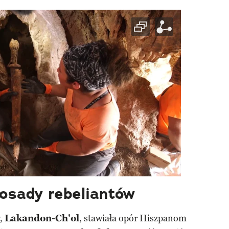
osady rebeliantów
w,
Lakandon-Ch'ol
, stawiała opór Hiszpanom