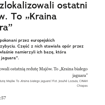
lokalizowali ostatni
w. To „Kraina
ra”
pokonani przez europejskich
zybyciu. Część z nich stawiała opór przez
łaśnie namierzyli ich bazę, która
 jaguara”.
dutę Majów. To „Kraina białego jaguara”/Fot. Josuhé Lozada, CINAH
Chiapas
:57