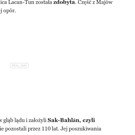
lica Lacan-Tun została
zdobyta
. Część z Majów
j opór.
 głąb lądu i założyli
Sak-Bahlán, czyli
zie pozostali przez 110 lat. Jej poszukiwania