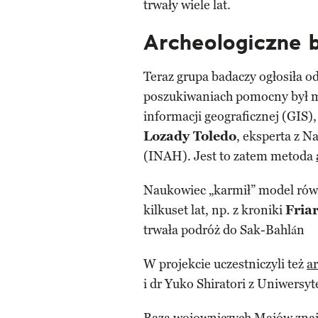
trwały wiele lat.
Archeologiczne 
Teraz grupa badaczy ogłosiła o
poszukiwaniach pomocny był m
informacji geograficznej (GIS)
Lozady Toledo
, eksperta z N
(INAH). Jest to zatem metoda
Naukowiec „karmił” model równ
kilkuset lat, np. z kroniki
Fria
trwała podróż do Sak-Bahlán
W projekcie uczestniczyli też
a
i dr Yuko Shiratori z Uniwersyt