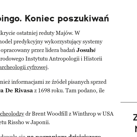
bingo. Koniec poszukiwań
dkrycie ostatniej reduty Majów. W
odel predykcyjny wykorzystujący systemy
, opracowany przez lidera badań
Josuhé
arodowego Instytutu Antropologii i Historii
archeologii cyfrowej
.
ież informacjami ze źródeł pisanych sprzed
ra De Rivasa
z 1698 roku. Tam podano, ile
rcheolodzy
dr Brent Woodfill z Winthrop w USA
etu Rissho w Japonii.