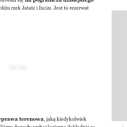
dowała się
na pograniczu dzisiejszego
bliżu rzek Jataté i Ixcán. Jest to rezerwat
Pokazy
wyprawa terenowa
, jaką kiedykolwiek