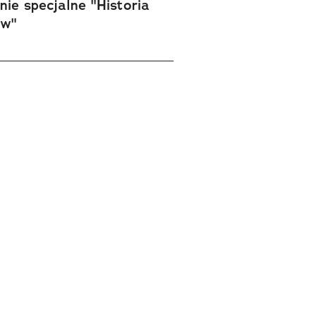
ie specjalne "Historia
ów"