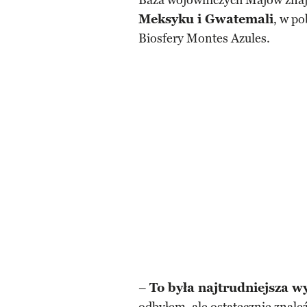
Baza wojowniczych Majów znaj
Meksyku i Gwatemali
, w po
Biosfery Montes Azules.
–
To była najtrudniejsza 