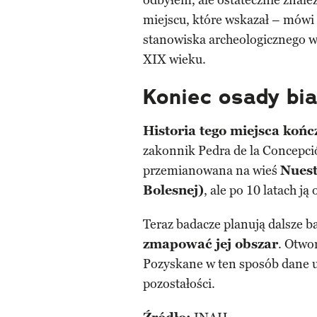
odbyłem, ale ostatecznie znal
miejscu, które wskazał – mówi 
stanowiska archeologicznego w 
XIX wieku.
Koniec osady bia
Historia tego miejsca końc
zakonnik Pedra de la Concepci
przemianowana na wieś
Nuest
Bolesnej)
, ale po 10 latach ją
Teraz badacze planują dalsze
zmapować jej obszar
. Otwo
Pozyskane w ten sposób dane u
pozostałości.