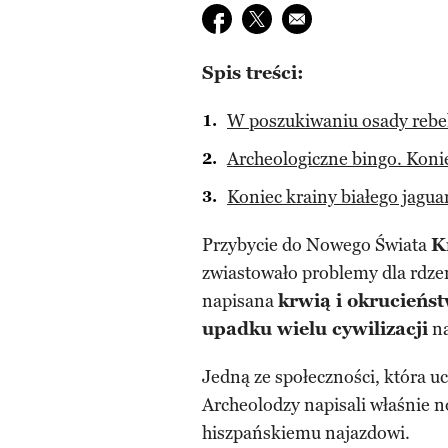
Udostępnij na facebook
Udostępnij na twitter
E-mail do przyjaciela
Spis treści:
W poszukiwaniu osady rebe
Archeologiczne bingo. Kon
Koniec krainy białego jagua
Przybycie do Nowego Świata
K
zwiastowało problemy dla rdzen
napisana
krwią i okrucieńs
upadku wielu cywilizacji
na
Jedną ze społeczności, która uc
Archeolodzy napisali właśnie n
hiszpańskiemu najazdowi.