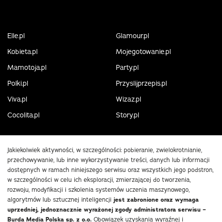
Elle.pl
Glamour.pl
Kobieta.pl
Mojegotowanie.pl
Mamotoja.pl
Party.pl
Polki.pl
Przyslijprzepis.pl
Viva.pl
Wizaz.pl
Cocolita.pl
Story.pl
Jakiekolwiek aktywności, w szczególności: pobieranie, zwielokrotnianie,
przechowywanie, lub inne wykorzystywanie treści, danych lub informacji
dostępnych w ramach niniejszego serwisu oraz wszystkich jego podstron,
w szczególności w celu ich eksploracji, zmierzającej do tworzenia,
rozwoju, modyfikacji i szkolenia systemów uczenia maszynowego,
algorytmów lub sztucznej inteligencji
jest zabronione oraz wymaga
uprzedniej, jednoznacznie wyrażonej zgody administratora serwisu –
Burda Media Polska sp. z o.o.
Obowiązek uzyskania wyraźnej i