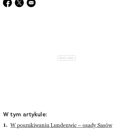
Udostępnij na facebook
Udostępnij na twitter
E-mail do przyjaciela
W tym artykule:
W poszukiwaniu Lundenwic – osady Sasów