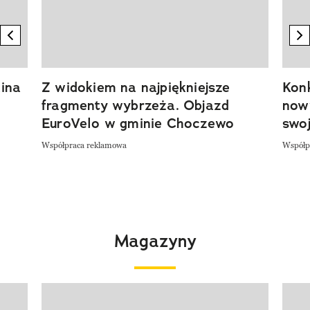
previous element
n
ina
Z widokiem na najpiękniejsze
Kon
fragmenty wybrzeża. Objazd
now
EuroVelo w gminie Choczewo
swoj
Współpraca reklamowa
Współp
Magazyny
Pokazywanie elementu 1 z 4