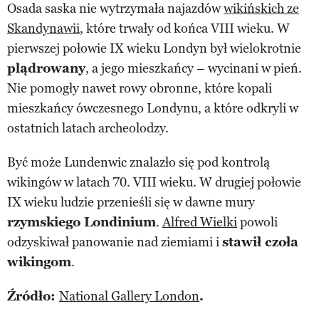
Osada saska nie wytrzymała najazdów
wikińskich ze
Skandynawii
, które trwały od końca VIII wieku. W
pierwszej połowie IX wieku Londyn był wielokrotnie
plądrowany
, a jego mieszkańcy – wycinani w pień.
Nie pomogły nawet rowy obronne, które kopali
mieszkańcy ówczesnego Londynu, a które odkryli w
ostatnich latach archeolodzy.
Być może Lundenwic znalazło się pod kontrolą
wikingów w latach 70. VIII wieku. W drugiej połowie
IX wieku ludzie przenieśli się w dawne mury
rzymskiego Londinium
.
Alfred Wielki
powoli
odzyskiwał panowanie nad ziemiami i
stawił czoła
wikingom
.
Źródło:
National Gallery London
.