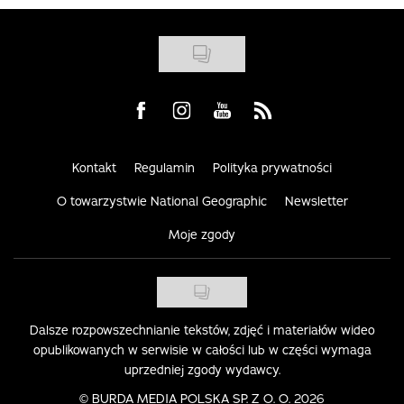
Visit us on Facebook
Visit us on Instagram
Visit us on Youtube
Visit us on Rss
Kontakt
Regulamin
Polityka prywatności
O towarzystwie National Geographic
Newsletter
Moje zgody
Dalsze rozpowszechnianie tekstów, zdjęć i materiałów wideo
opublikowanych w serwisie w całości lub w części wymaga
uprzedniej zgody wydawcy.
©
BURDA MEDIA POLSKA SP. Z O. O. 2026