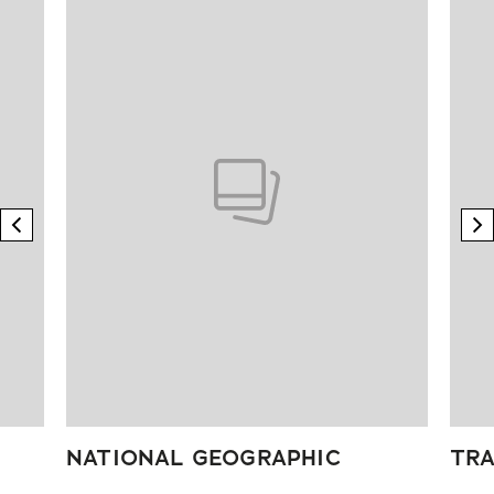
previous element
n
NATIONAL GEOGRAPHIC
TRA