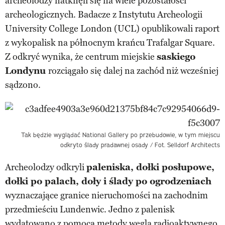
archeolodzy natknęli się na wiele pozostałości
archeologicznych. Badacze z Instytutu Archeologii
University College London (UCL) opublikowali raport
z wykopalisk na północnym krańcu Trafalgar Square.
Z odkryć wynika, że centrum miejskie
saskiego
Londynu
rozciągało się dalej na zachód niż wcześniej
sądzono.
Tak będzie wyglądać National Gallery po przebudowie, w tym miejscu
odkryto ślady pradawnej osady / Fot. Selldorf Architects
Archeolodzy odkryli
paleniska, dołki posłupowe,
dołki po palach, doły i ślady po ogrodzeniach
wyznaczające granice nieruchomości na zachodnim
przedmieściu Lundenwic. Jedno z palenisk
wydatowano z pomocą
metody węgla radioaktywnego