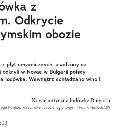
dówka z
m. Odkrycie
zymskim obozie
 z płyt ceramicznych, osadzony na
 odkryli w Novae w Bułgarii polscy
na lodówka. Wewnątrz schładzano wino i
ycie Polaków w rzymskim obozie legionowym / Fot. K. Narloch/UW
:03