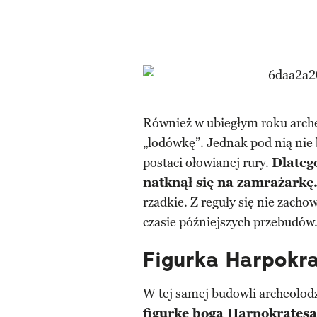
Również w ubiegłym roku archeo
„lodówkę”. Jednak pod nią nie
postaci ołowianej rury.
Dlateg
natknął się na zamrażarkę
rzadkie. Z reguły się nie zacho
czasie późniejszych przebudów
Figurka Harpokr
W tej samej budowli archeolod
figurkę boga Harpokratesa