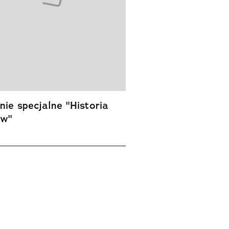
ie specjalne "Historia
ów"