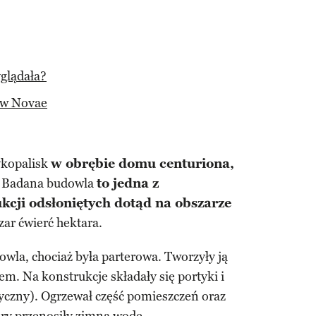
glądała?
 w Novae
ykopalisk
w obrębie domu centuriona,
Badana budowla
to jedna z
kcji odsłoniętych dotąd na obszarze
zar ćwierć hektara.
wla, chociaż była parterowa. Tworzyły ją
m. Na konstrukcje składały się portyki i
tyczny). Ogrzewał część pomieszczeń oraz