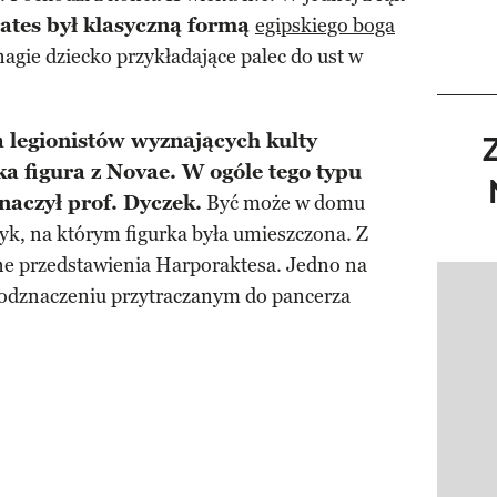
ates był klasyczną formą
egipskiego boga
gie dziecko przykładające palec do ust w
a legionistów wyznających kulty
a figura z Novae. W ogóle tego typu
naczył prof. Dyczek.
Być może w domu
zyk, na którym figurka była umieszczona. Z
ne przedstawienia Harporaktesa. Jedno na
a odznaczeniu przytraczanym do pancerza
Pokazy