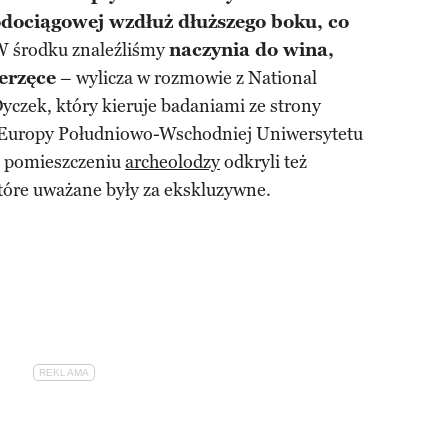
odociągowej wzdłuż dłuższego boku, co
W środku znaleźliśmy
naczynia do wina,
ierzęce
– wylicza w rozmowie z National
Dyczek, który kieruje badaniami ze strony
Europy Południowo-Wschodniej Uniwersytetu
 pomieszczeniu
archeolodzy
odkryli też
tóre uważane były za ekskluzywne.