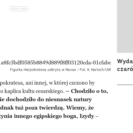
Wydan
czar
Figurka Harpokratesa odkryta w Novae / Fot. K. Narloch/UW
okratesa, ani innej, w której czczono by
o kaplica kultu cesarskiego.
– Chodziło o to,
ie dochodziło do niesnasek natury
jednak tuż poza twierdzą. Wiemy, że
ynia innego egipskiego boga, Izydy
–