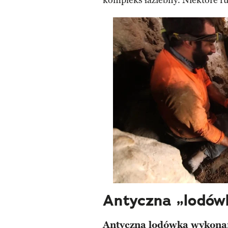
kompleks łaziebny. Niektóre r
Antyczna „lodówk
Antyczna lodówka wykonan