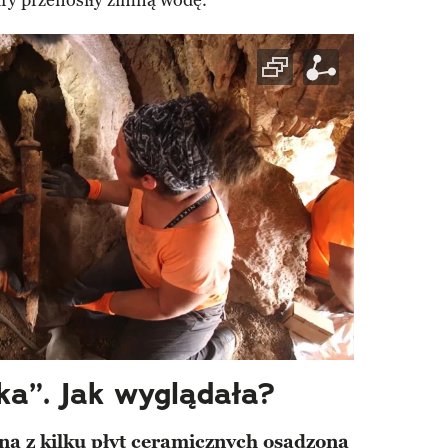
ury przenosiły zimną wodę.
a”. Jak wyglądała?
a z kilku płyt ceramicznych osadzona