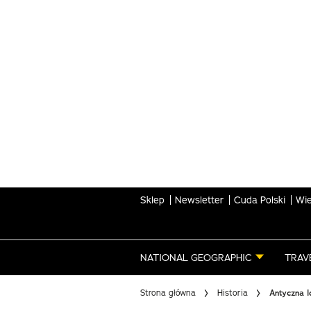
Skip
to
main
content
Sklep
Newsletter
Cuda Polski
Wie
NATIONAL GEOGRAPHIC
TRAV
Strona główna
Historia
Antyczna 