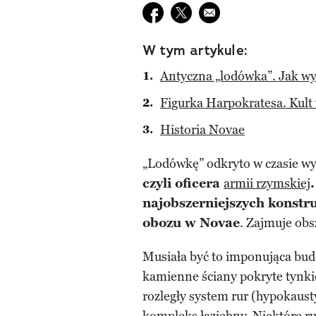
Udostępnij na facebook
Udostępnij na twitter
E-mail do przyjaciela
W tym artykule:
Antyczna „lodówka”. Jak wy
Figurka Harpokratesa. Kult
Historia Novae
„Lodówkę” odkryto w czasie w
czyli oficera
armii rzymskiej
.
najobszerniejszych konstru
obozu w Novae
. Zajmuje obs
Musiała być to imponująca budo
kamienne ściany pokryte tynkie
rozległy system rur (hypokaus