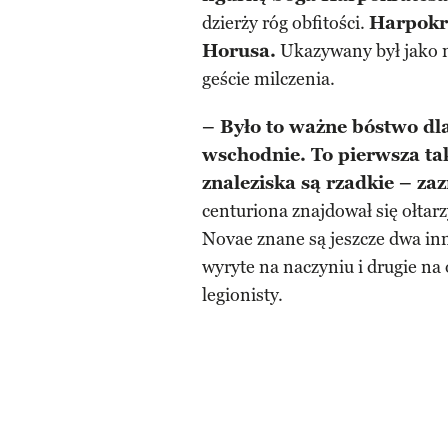
dzierży róg obfitości.
Harpokr
Horusa.
Ukazywany był jako na
geście milczenia.
– Było to ważne bóstwo dl
wschodnie. To pierwsza tak
znaleziska są rzadkie – zaz
centuriona znajdował się ołtar
Novae znane są jeszcze dwa in
wyryte na naczyniu i drugie n
legionisty.