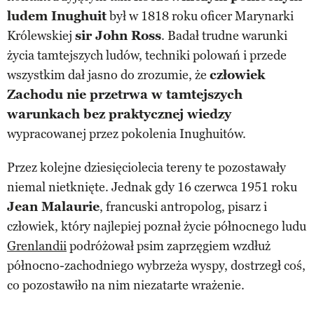
ludem Inughuit
był w 1818 roku oficer Marynarki
Królewskiej
sir John Ross
. Badał trudne warunki
życia tamtejszych ludów, techniki polowań i przede
wszystkim dał jasno do zrozumie, że
człowiek
Zachodu nie przetrwa w tamtejszych
warunkach bez praktycznej wiedzy
wypracowanej przez pokolenia Inughuitów.
Przez kolejne dziesięciolecia tereny te pozostawały
niemal nietknięte. Jednak gdy 16 czerwca 1951 roku
Jean Malaurie
, francuski antropolog, pisarz i
człowiek, który najlepiej poznał życie północnego ludu
Grenlandii
podróżował psim zaprzęgiem wzdłuż
północno-zachodniego wybrzeża wyspy, dostrzegł coś,
co pozostawiło na nim niezatarte wrażenie.