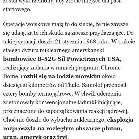
został wykorzeniony, aby zrobić miejsce dla pasa
startowego.
Operacje wojskowe mają to do siebie, że nie zawsze
się udają, za to ich skutki są zawsze przytłaczające. Do
takiej sytuacji doszło 21 stycznia 1968 roku. W trakcie
stałego dyżuru nuklearnego amerykański
bombowiec B-52G Sił Powietrznych USA
,
realizujący zadania w ramach programu Chrome
Dome,
rozbił się na lodzie morskim
około
dziesięciu kilometrów od Thule. Samolot przenosił
cztery bomby termojądrowe. W chwili uderzenia
zdetonowały konwencjonalne ładunki inicjujące,
przeznaczone do zapoczątkowania reakcji jądrowej.
Choć nie doszło do
wybuchu nuklearnego
,
eksplozja
rozproszyła na rozległym obszarze pluton,
uran, ameryk oraz tryt
.