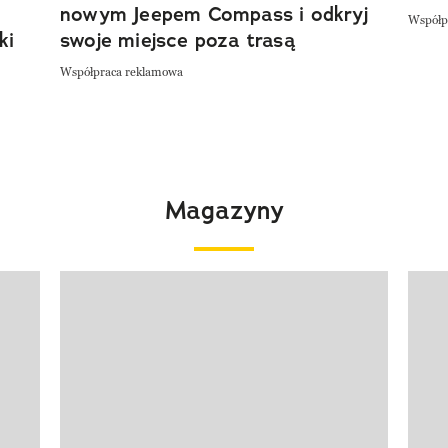
nowym Jeepem Compass i odkryj
Współp
ki
swoje miejsce poza trasą
Współpraca reklamowa
Magazyny
Pokazywanie elementu 1 z 4