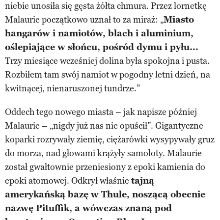
niebie unosiła się gęsta żółta chmura. Przez lornetkę
Malaurie początkowo uznał to za miraż: „
Miasto
hangarów i namiotów, blach i aluminium,
oślepiające w słońcu, pośród dymu i pyłu...
Trzy miesiące wcześniej dolina była spokojna i pusta.
Rozbiłem tam swój namiot w pogodny letni dzień, na
kwitnącej, nienaruszonej tundrze.”
Oddech tego nowego miasta – jak napisze później
Malaurie – „nigdy już nas nie opuścił”. Gigantyczne
koparki rozrywały ziemię, ciężarówki wysypywały gruz
do morza, nad głowami krążyły samoloty. Malaurie
został gwałtownie przeniesiony z epoki kamienia do
epoki atomowej. Odkrył właśnie
tajną
amerykańską bazę w Thule, noszącą obecnie
nazwę
Pituffik, a wówczas znaną pod