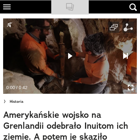
Skip
to
NATIONAL GEOGRAPHIC
main
content
TRAVELER
PODCASTY
Sklep
Newsletter
0:00 / 0:42
Cuda Polski
Historia
Wielki Konkurs Fotograficzny
Amerykańskie wojsko na
Trendbook Podróżniczy
Grenlandii odebrało Inuitom ich
Polecane
ziemie. A potem je skaziło