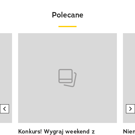
Polecane
Pokazywanie elementu 1 z 20
previous element
n
Konkurs! Wygraj weekend z
Niem