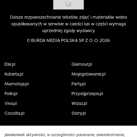
Dalsze rozpowszechnianie tekstów, zdjęć i materiałów wideo
opublikowanych w serwisie w całości lub w części wymaga
uprzedniej zgody wydawcy.
©
BURDA MEDIA POLSKA SP. Z O. O. 2026
Elle.pl
Glamour.pl
Kobieta.pl
Mojegotowanie.pl
Mamotoja.pl
Party.pl
Polki.pl
Przyslijprzepis.pl
Viva.pl
Wizaz.pl
Cocolita.pl
Story.pl
Jakiekolwiek aktywności, w szczególności: pobieranie, zwielokrotnianie,