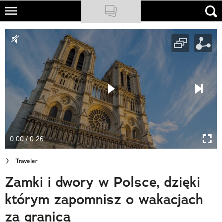
Skip
to
NATIONAL GEOGRAPHIC
main
content
TRAVELER
PODCASTY
Sklep
Newsletter
0:00 / 0:26
Cuda Polski
Traveler
Wielki Konkurs Fotograficzny
Zamki i dwory w Polsce, dzięki
Trendbook Podróżniczy
którym zapomnisz o wakacjach
Polecane
za granicą