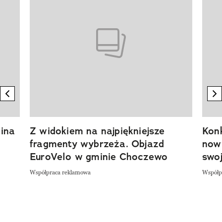
previous element
n
ina
Z widokiem na najpiękniejsze
Kon
fragmenty wybrzeża. Objazd
now
EuroVelo w gminie Choczewo
swoj
Współpraca reklamowa
Współp