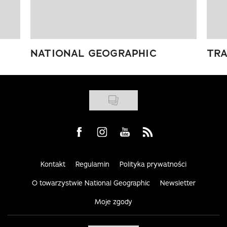
NATIONAL GEOGRAPHIC
TRA
Visit us on Facebook
Visit us on Instagram
Visit us on Youtube
Visit us on Rss
Kontakt
Regulamin
Polityka prywatności
O towarzystwie National Geographic
Newsletter
Moje zgody