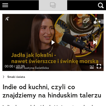
Skip
to
NATIONAL GEOGRAPHIC
main
content
TRAVELER
PODCASTY
Sklep
Newsletter
00:00 / 10:39
Cuda Polski
Smaki świata
Wielki Konkurs Fotograficzny
Indie od kuchni, czyli co
Trendbook Podróżniczy
znajdziemy na hinduskim talerzu
Polecane