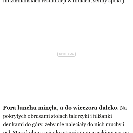
muzułmańskich restauracji w Indiach, senny spokój.
Pora lunchu minęła, a do wieczora daleko.
Na
pokrytych obrusami stołach talerzyki i filiżanki
denkami do góry, żeby nie naleciały do nich muchy i
pył. Stary kelner z cienko strzyżonym wąsikiem cieszy