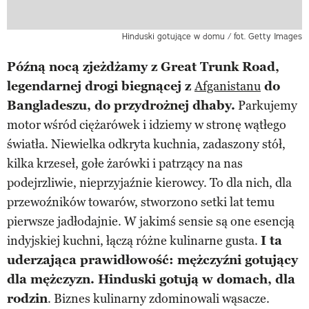
Hinduski gotujące w domu / fot. Getty Images
Późną nocą zjeżdżamy z Great Trunk Road,
legendarnej drogi biegnącej z
Afganistanu
do
Bangladeszu, do przydrożnej dhaby.
Parkujemy
motor wśród ciężarówek i idziemy w stronę wątłego
światła. Niewielka odkryta kuchnia, zadaszony stół,
kilka krzeseł, gołe żarówki i patrzący na nas
podejrzliwie, nieprzyjaźnie kierowcy. To dla nich, dla
przewoźników towarów, stworzono setki lat temu
pierwsze jadłodajnie. W jakimś sensie są one esencją
indyjskiej kuchni, łączą różne kulinarne gusta.
I ta
uderzająca prawidłowość: mężczyźni gotujący
dla mężczyzn. Hinduski gotują w domach, dla
rodzin
. Biznes kulinarny zdominowali wąsacze.