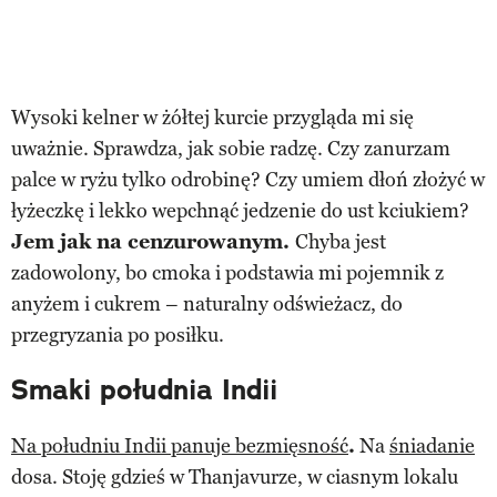
Wysoki kelner w żółtej kurcie przygląda mi się
uważnie. Sprawdza, jak sobie radzę. Czy zanurzam
palce w ryżu tylko odrobinę? Czy umiem dłoń złożyć w
łyżeczkę i lekko wepchnąć jedzenie do ust kciukiem?
Jem jak na cenzurowanym.
Chyba jest
zadowolony, bo cmoka i podstawia mi pojemnik z
anyżem i cukrem – naturalny odświeżacz, do
przegryzania po posiłku.
Smaki południa Indii
Na południu Indii panuje bezmięsność
.
Na
śniadanie
dosa. Stoję gdzieś w Thanjavurze, w ciasnym lokalu