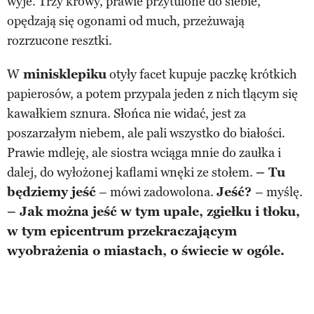
wyje. Trzy krowy, prawie przytulone do siebie,
opędzają się ogonami od much, przeżuwają
rozrzucone resztki.
W
minisklepiku
otyły facet kupuje paczkę krótkich
papierosów, a potem przypala jeden z nich tlącym się
kawałkiem sznura. Słońca nie widać, jest za
poszarzałym niebem, ale pali wszystko do białości.
Prawie mdleję, ale siostra wciąga mnie do zaułka i
dalej, do wyłożonej kaflami wnęki ze stołem.
– Tu
będziemy jeść
– mówi zadowolona.
Jeść?
– myślę.
– Jak można jeść w tym upale, zgiełku i tłoku,
w tym epicentrum przekraczającym
wyobrażenia o miastach, o świecie w ogóle.