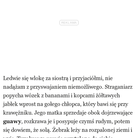
Ledwie się wlokę za siostrą i przyjaciółmi, nie
nadążam z przyswajaniem niemożliwego. Straganiarz
popycha wózek z bananami i kopcami żółtawych
jabłek wprost na gołego chłopca, który bawi się przy
krawężniku. Jego matka sprzedaje obok dojrzewające
guawy
, rozkrawa je i posypuje czymś rudym, potem
się dowiem, że solą. Żebrak leży na rozpalonej ziemi i