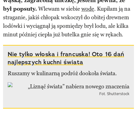
wąską, zagraconą uliczkę, jestem pewna, że
był popsuty.
Wlewam w siebie
wodę
. Kupiłam ją na
straganie, jakiś chłopak wskoczył do obitej drewnem
lodówki i wyciągnął ją spomiędzy brył lodu, ale kilka
minut później ciepła już butelka gnie się w rękach.
Nie tylko włoska i francuska! Oto 16 dań
najlepszych kuchni świata
Ruszamy w kulinarną podróż dookoła świata.
Fot. Shutterstock