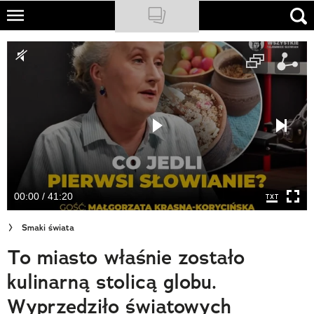
Skip
to
NATIONAL GEOGRAPHIC
main
content
TRAVELER
PODCASTY
Sklep
Newsletter
00:00 / 41:20
Cuda Polski
Smaki świata
Wielki Konkurs Fotograficzny
To miasto właśnie zostało
Trendbook Podróżniczy
kulinarną stolicą globu.
Polecane
Wyprzedziło światowych