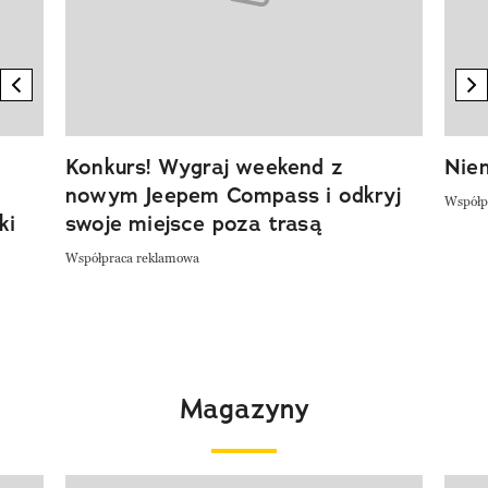
previous element
n
Konkurs! Wygraj weekend z
Niem
nowym Jeepem Compass i odkryj
Współp
ki
swoje miejsce poza trasą
Współpraca reklamowa
Magazyny