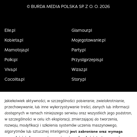
©
BURDA MEDIA POLSKA SP. Z O. O. 2026
Elle.pl
Glamour.pl
Kobieta.pl
Mojegotowanie.pl
Mamotoja.pl
Party.pl
Polki.pl
Przyslijprzepis.pl
Viva.pl
Wizaz.pl
Cocolita.pl
Story.pl
Jakiekolwiek aktywności, w szczególności: pobieranie, zwielokrotnianie,
przechowywanie, lub inne wykorzystywanie treści, danych lub informacji
dostępnych w ramach niniejszego serwisu oraz wszystkich jego podstron,
w szczególności w celu ich eksploracji, zmierzającej do tworzenia,
rozwoju, modyfikacji i szkolenia systemów uczenia maszynowego,
algorytmów lub sztucznej inteligencji
jest zabronione oraz wymaga