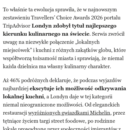
To właśnie ta ewolucja sprawiła, że w najnowszym
zestawieniu Travellers’ Choice Awards 2026 portalu
TripAdvisor
Londyn zdobył tytuł najlepszego
kierunku kulinarnego na świecie
. Serwis zwrócił
uwagę na niezwykłe połączenie „lokalnych
miejscówek” i kuchni z różnych zakątków globu, które
współtworzą tożsamość miasta i sprawiają, że niemal
każda dzielnica ma własny kulinarny charakter.
Aż 46% podróżnych deklaruje, że podczas wyjazdów
najbardziej
ekscytuje ich możliwość odkrywania
lokalnej kuchni
, a Londyn daje w tej kategorii
niemal nieograniczone możliwości. Od eleganckich
restauracji
wyróżnionych gwiazdkami Michelin
, przez
tętniące życiem targi street foodowe, po rodzinne
lokale prowadzone przez społeczności imigrantów z