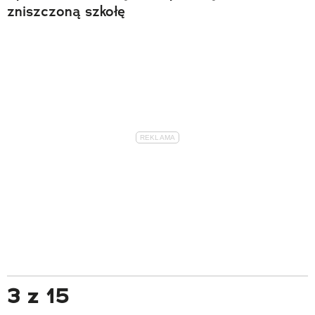
zniszczoną szkołę
3 z 15