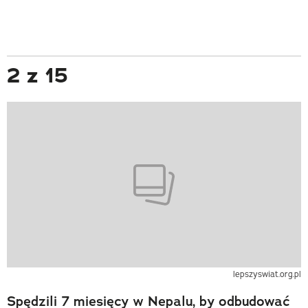
2 z 15
lepszyswiat.org.pl
Spędzili 7 miesięcy w Nepalu, by odbudować