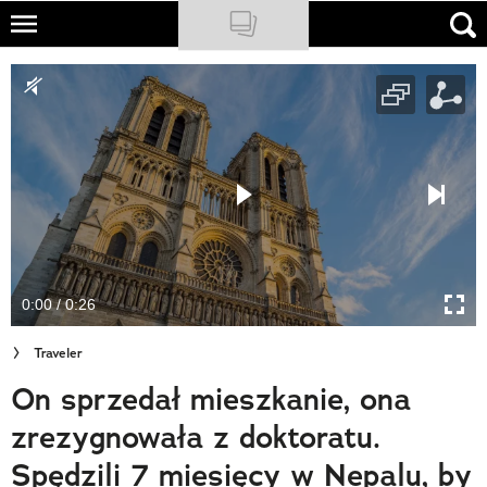
Skip
to
NATIONAL GEOGRAPHIC
main
content
TRAVELER
PODCASTY
Sklep
Newsletter
0:00 / 0:26
Cuda Polski
Traveler
Wielki Konkurs Fotograficzny
On sprzedał mieszkanie, ona
Trendbook Podróżniczy
zrezygnowała z doktoratu.
Polecane
Spędzili 7 miesięcy w Nepalu, by