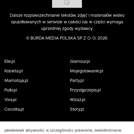
Dalsze rozpowszechnianie tekstów, zdjęć i materiałów wideo
opublikowanych w serwisie w całości lub w części wymaga
uprzedniej zgody wydawcy.
©
BURDA MEDIA POLSKA SP. Z O. O. 2026
Elle.pl
Glamour.pl
Kobieta.pl
Mojegotowanie.pl
Mamotoja.pl
Party.pl
Polki.pl
Przyslijprzepis.pl
Viva.pl
Wizaz.pl
Cocolita.pl
Story.pl
Jakiekolwiek aktywności, w szczególności: pobieranie, zwielokrotnianie,