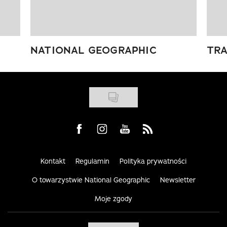
NATIONAL GEOGRAPHIC
TRA
Visit us on Facebook
Visit us on Instagram
Visit us on Youtube
Visit us on Rss
Kontakt
Regulamin
Polityka prywatności
O towarzystwie National Geographic
Newsletter
Moje zgody