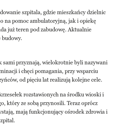
wanie szpitala, gdzie mieszkańcy dzielnic
no na pomoc ambulatoryjną, jak i opiekę
ada już teren pod zabudowę. Aktualnie
e budowy.
 sami przyznają, wielokrotnie byli nazywani
rminacji i chęci pomagania, przy wsparciu
yńców, od pięciu lat realizują kolejne cele.
krzesełek rozstawionych na środku wioski i
 który ze sobą przynosili. Teraz oprócz
ystają, mają funkcjonujący ośrodek zdrowia i
zpital.