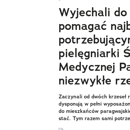
Wyjechali do
pomagać najb
potrzebujący
pielęgniarki Ś
Medycznej Pa
niezwykłe rz
Zaczynali od dwóch krzeseł r
dysponują w pełni wyposażo
do mieszkańców paragwajskich
stać. Tym razem sami potrze