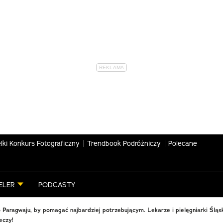
lki Konkurs Fotograficzny
Trendbook Podróżniczy
Polecane
ELER
PODCASTY
 Paragwaju, by pomagać najbardziej potrzebującym. Lekarze i pielęgniarki Śląs
eczy!