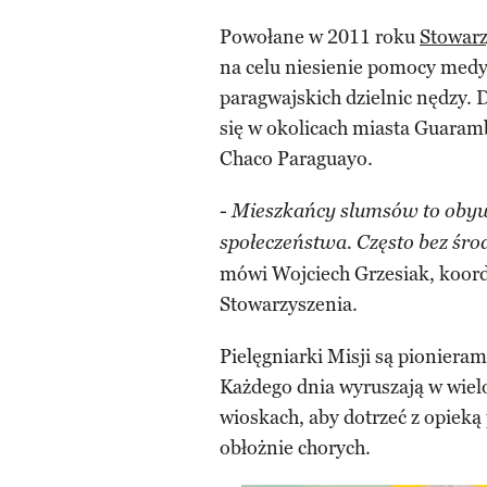
Powołane w 2011 roku
Stowarz
na celu niesienie pomocy medy
paragwajskich dzielnic nędzy. D
się w okolicach miasta Guaramb
Chaco Paraguayo.
-
Mieszkańcy slumsów to obyw
społeczeństwa. Często bez śro
mówi Wojciech Grzesiak, koord
Stowarzyszenia.
Pielęgniarki Misji są pioniera
Każdego dnia wyruszają w wiel
wioskach, aby dotrzeć z opieką
obłożnie chorych.