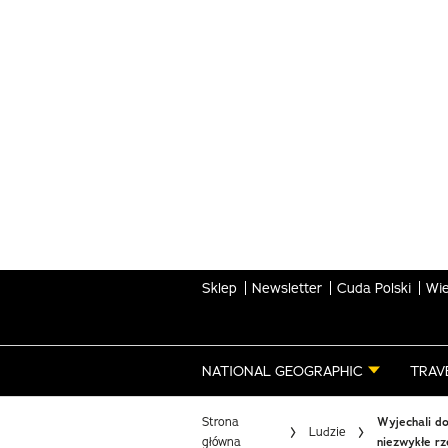
Skip
to
main
content
Sklep
Newsletter
Cuda Polski
Wie
NATIONAL GEOGRAPHIC
TRAV
Strona
Wyjechali do
Ludzie
główna
niezwykłe rz