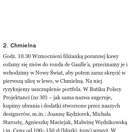
2. Chmielna
Godz. 10.30 Wzmocnieni filiżanką porannej kawy
cofamy się znów do ronda de Gaulle’a, przecinamy je i
wchodzimy w Nowy Świat, aby potem zaraz skręcić w
pierwszą ulicę w lewo, w Chmielną. Na niej
ryzykujemy uszczuplenie portfela. W Butiku Polscy
Projektanci (nr 30) – jak sama nazwa sugeruje,
kupimy ubrania i dodatki stworzone przez naszych
designerów, m.in.: Joannę Kędziorek, Michała
Starostę, Agnieszkę Maciejak, Malwinę Wędzikowską
i in. Ceny od 100–150 zł (bluzki, topy) wzwyż. W