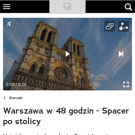
Skip
to
NATIONAL GEOGRAPHIC
main
content
TRAVELER
PODCASTY
Sklep
Newsletter
0:00 / 0:26
Cuda Polski
Kierunki
Wielki Konkurs Fotograficzny
Warszawa w 48 godzin - Spacer
Trendbook Podróżniczy
po stolicy
Polecane