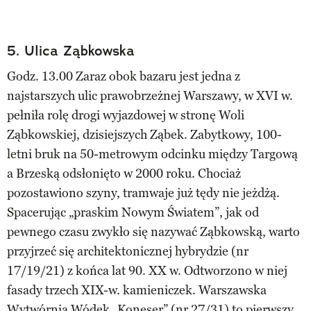
5. Ulica Ząbkowska
Godz. 13.00 Zaraz obok bazaru jest jedna z
najstarszych ulic prawobrzeżnej Warszawy, w XVI w.
pełniła rolę drogi wyjazdowej w stronę Woli
Ząbkowskiej, dzisiejszych Ząbek. Zabytkowy, 100-
letni bruk na 50-metrowym odcinku między Targową
a Brzeską odsłonięto w 2000 roku. Chociaż
pozostawiono szyny, tramwaje już tędy nie jeżdżą.
Spacerując „praskim Nowym Światem”, jak od
pewnego czasu zwykło się nazywać Ząbkowską, warto
przyjrzeć się architektonicznej hybrydzie (nr
17/19/21) z końca lat 90. XX w. Odtworzono w niej
fasady trzech XIX-w. kamieniczek. Warszawska
Wytwórnia Wódek „Koneser” (nr 27/31) to pierwszy