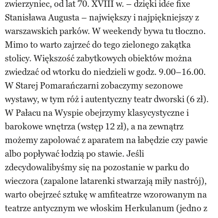
zwierzyniec, od lat 70. XVIII w. – dzięki idée fixe
Stanisława Augusta – największy i najpiękniejszy z
warszawskich parków. W weekendy bywa tu tłoczno.
Mimo to warto zajrzeć do tego zielonego zakątka
stolicy. Większość zabytkowych obiektów można
zwiedzać od wtorku do niedzieli w godz. 9.00–16.00.
W Starej Pomarańczarni zobaczymy sezonowe
wystawy, w tym róż i autentyczny teatr dworski (6 zł).
W Pałacu na Wyspie obejrzymy klasycystyczne i
barokowe wnętrza (wstęp 12 zł), a na zewnątrz
możemy zapolować z aparatem na łabędzie czy pawie
albo popływać łodzią po stawie. Jeśli
zdecydowalibyśmy się na pozostanie w parku do
wieczora (zapalone latarenki stwarzają miły nastrój),
warto obejrzeć sztukę w amfiteatrze wzorowanym na
teatrze antycznym we włoskim Herkulanum (jedno z