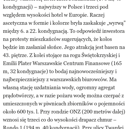
kondygnacji) – najwyższy w Polsce i trzeci pod
względem wysokości hotel w Europie. Raczej
ascetyczna w formie i kolorze bryła zaskakuje „wyrwą”
między 6. a 22. kondygnacją. To odpowiedź inwestora
na protesty mieszkańców sugerujących, że kolos
będzie im zasłaniał słońce. Jego atrakcją jest basen na
43. piętrze. Z kolei stojące na rogu Świętokrzyskiej i
Emilii Plater Warszawskie Centrum Finansowe (165
m, 32 kondygnacje) to bodaj najnowocześniejszy i
najbezpieczniejszy z warszawskich biurowców. Ma
własną stację uzdatniania wody, ogromny agregat
prądotwórczy, a w razie pożaru wodę można czerpać z
umieszczonych w piwnicach zbiorników o pojemności
około 600 tys. l. Przy rondzie ONZ (200 metrów dalej)
wznosi się trzeci co do wysokości drapacz chmur –
Rondo 1 (194 m, 40 kondygnacji). Przy ulicy Twardej