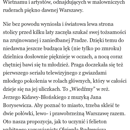
Wietnamu i artystów, odnajdujących w malowniczych
ruderach piękno dawnej Warszawy.
Nie bez powodu wyniosła i światowa lewa strona
stolicy przed kilku laty zaczęła szukać swej tożsamości
na zrujnowanej i zaniedbanej Pradze. Dzięki temu do
niedawna jeszcze budząca lęk (nie tylko po zmroku)
dzielnica dosłownie pięknieje w oczach, a nocą coraz
chętniej bawi się tu młodzież. Praga doczekała się też
pierwszego serialu telewizyjnego z gwiazdami
młodego pokolenia w rolach głównych, który w całości
dzieje się na jej uliczkach. To „Wiedźmy” w reż.
Jerzego Kidawy-Błońskiego z muzyką Jana
Borysewicza. Aby poznać to miasto, trzeba skleić te
dwie połówki, lewo- i prawobrzeżną Warszawę razem.
Oto nasza propozycja, jak to uczynić i felieton
wybitnego varsavianisty Olgierda Budrewicza.