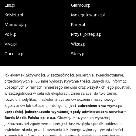
Elle.pl
Glamour.pl
Kobieta.pl
Mojegotowanie.pl
Mamotoja.pl
Party.pl
Polki.pl
Przyslijprzepis.pl
Viva.pl
Wizaz.pl
Cocolita.pl
Story.pl
Jakiekolwiek aktywności, w szczególności: pobieranie, zwielokrotnianie,
przechowywanie, lub inne wykorzystywanie treści, danych lub informacji
dostępnych w ramach niniejszego serwisu oraz wszystkich jego podstron,
w szczególności w celu ich eksploracji, zmierzającej do tworzenia,
rozwoju, modyfikacji i szkolenia systemów uczenia maszynowego,
algorytmów lub sztucznej inteligencji
jest zabronione oraz wymaga
uprzedniej, jednoznacznie wyrażonej zgody administratora serwisu –
Burda Media Polska sp. z o.o.
Obowiązek uzyskania wyraźnej i
jednoznacznej zgody wymagany jest bez względu sposób pobierania,
zwielokrotniania, przechowywania lub innego wykorzystywania treści,
danych lub informacji dostępnych w ramach niniejszego serwisu oraz