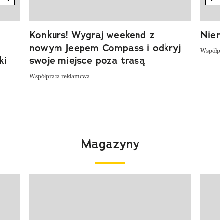
Konkurs! Wygraj weekend z
Niem
nowym Jeepem Compass i odkryj
Współp
ki
swoje miejsce poza trasą
Współpraca reklamowa
Magazyny
Pokazywanie elementu 1 z 4