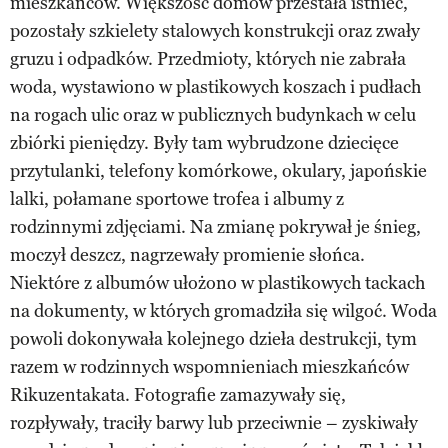
mieszkańców. Większość domów przestała istnieć,
pozostały szkielety stalowych konstrukcji oraz zwały
gruzu i odpadków. Przedmioty, których nie zabrała
woda, wystawiono w plastikowych koszach i pudłach
na rogach ulic oraz w publicznych budynkach w celu
zbiórki pieniędzy. Były tam wybrudzone dziecięce
przytulanki, telefony komórkowe, okulary, japońskie
lalki, połamane sportowe trofea i albumy z
rodzinnymi zdjęciami. Na zmianę pokrywał je śnieg,
moczył deszcz, nagrzewały promienie słońca.
Niektóre z albumów ułożono w plastikowych tackach
na dokumenty, w których gromadziła się wilgoć. Woda
powoli dokonywała kolejnego dzieła destrukcji, tym
razem w rodzinnych wspomnieniach mieszkańców
Rikuzentakata. Fotografie zamazywały się,
rozpływały, traciły barwy lub przeciwnie – zyskiwały