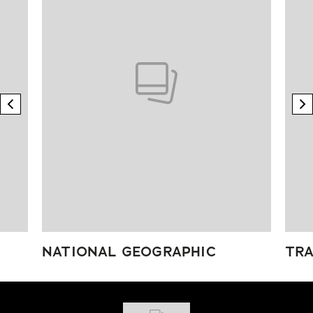
previous element
n
NATIONAL GEOGRAPHIC
TRA