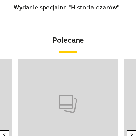
Wydanie specjalne "Historia czarów"
Polecane
Pokazywanie elementu 1 z 20
previous element
n