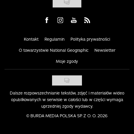
Visit us on Facebook
Visit us on Instagram
Visit us on Youtube
Visit us on Rss
Kontakt
Regulamin
Polityka prywatności
O towarzystwie National Geographic
Newsletter
Moje zgody
Dalsze rozpowszechnianie tekstów, zdjęć i materiałów wideo
opublikowanych w serwisie w całości lub w części wymaga
uprzedniej zgody wydawcy.
©
BURDA MEDIA POLSKA SP. Z O. O. 2026