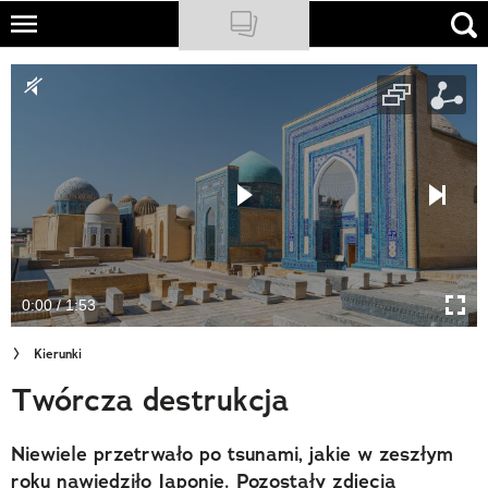
Skip
to
NATIONAL GEOGRAPHIC
main
content
TRAVELER
PODCASTY
Sklep
Newsletter
0:00 / 1:53
Cuda Polski
Kierunki
Wielki Konkurs Fotograficzny
Twórcza destrukcja
Trendbook Podróżniczy
Niewiele przetrwało po tsunami, jakie w zeszłym
Polecane
roku nawiedziło Japonię. Pozostały zdjęcia