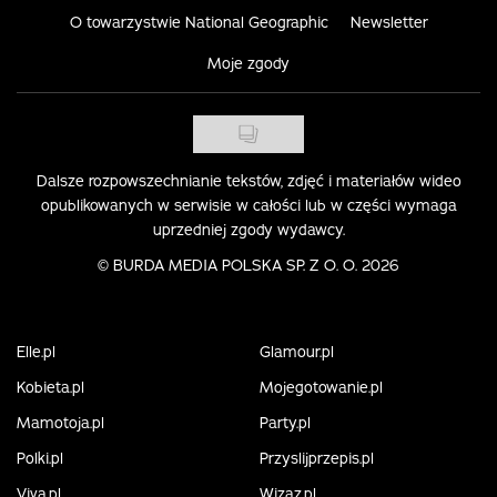
O towarzystwie National Geographic
Newsletter
Moje zgody
Dalsze rozpowszechnianie tekstów, zdjęć i materiałów wideo
opublikowanych w serwisie w całości lub w części wymaga
uprzedniej zgody wydawcy.
©
BURDA MEDIA POLSKA SP. Z O. O. 2026
Elle.pl
Glamour.pl
Kobieta.pl
Mojegotowanie.pl
Mamotoja.pl
Party.pl
Polki.pl
Przyslijprzepis.pl
Viva.pl
Wizaz.pl