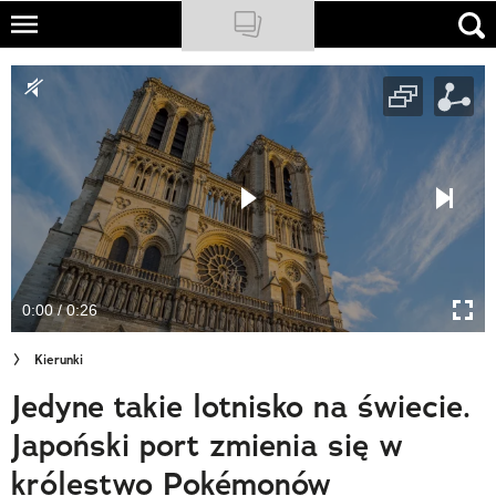
Skip
to
NATIONAL GEOGRAPHIC
main
content
TRAVELER
PODCASTY
Sklep
Newsletter
0:00 / 0:26
Cuda Polski
Kierunki
Wielki Konkurs Fotograficzny
Jedyne takie lotnisko na świecie.
Trendbook Podróżniczy
Japoński port zmienia się w
Polecane
królestwo Pokémonów