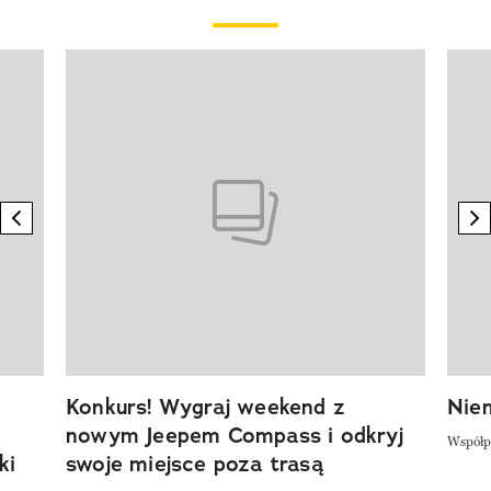
Pokazywanie elementu 1 z 20
previous element
n
Konkurs! Wygraj weekend z
Niem
nowym Jeepem Compass i odkryj
Współp
ki
swoje miejsce poza trasą