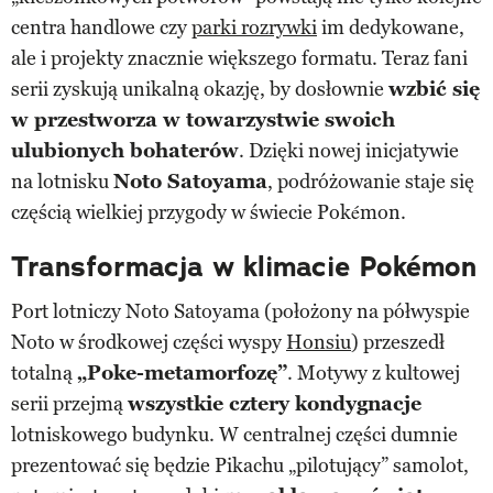
centra handlowe czy
parki rozrywki
im dedykowane,
ale i projekty znacznie większego formatu. Teraz fani
serii zyskują unikalną okazję, by dosłownie
wzbić się
w przestworza
w towarzystwie swoich
ulubionych bohaterów
. Dzięki nowej inicjatywie
na lotnisku
Noto Satoyama
, podróżowanie staje się
częścią wielkiej przygody w świecie Pokémon.
Transformacja w klimacie Pokémon
Port lotniczy Noto Satoyama (położony na półwyspie
Noto w środkowej części wyspy
Honsiu
) przeszedł
totalną
„Poke-metamorfozę”
. Motywy z kultowej
serii przejmą
wszystkie cztery kondygnacje
lotniskowego budynku. W centralnej części dumnie
prezentować się będzie Pikachu „pilotujący” samolot,