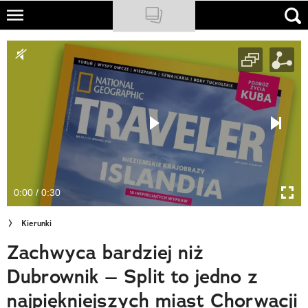
Skip
to
NATIONAL GEOGRAPHIC
main
content
TRAVELER
PODCASTY
Sklep
Newsletter
0:00 / 0:30
Cuda Polski
Kierunki
Wielki Konkurs Fotograficzny
Zachwyca bardziej niż
Trendbook Podróżniczy
Dubrownik – Split to jedno z
Polecane
najpiękniejszych miast Chorwacji