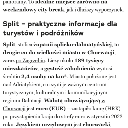
panoramy. To
idealne miejsce zarówno na
weekendowy city break
, jak i dłuższy wypoczynek.
Split – praktyczne informacje dla
turystów i podróżników
Split
, stolica
żupanii splicko-dalmatyńskiej
, to
drugie co do wielkości miasto w Chorwacji
,
zaraz
po Zagrzebiu
. Liczy około
189 tysięcy
mieszkańców
, a
gęstość zaludnienia
wynosi
średnio
2,4 osoby na km²
. Miasto położone jest
nad Adriatykiem, co czyni je ważnym centrum
turystycznym, kulturalnym i komunikacyjnym
regionu Dalmacji.
Walutą obowiązującą
w
Chorwacji
jest
euro (EUR)
– zastąpiło kunę (HRK)
po przystąpieniu kraju do strefy euro w styczniu 2023
roku.
Językiem urzędowym
jest
chorwacki
,