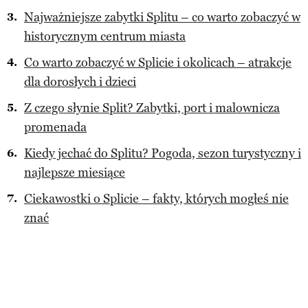
Najważniejsze zabytki Splitu – co warto zobaczyć w
historycznym centrum miasta
Co warto zobaczyć w Splicie i okolicach – atrakcje
dla dorosłych i dzieci
Z czego słynie Split? Zabytki, port i malownicza
promenada
Kiedy jechać do Splitu? Pogoda, sezon turystyczny i
najlepsze miesiące
Ciekawostki o Splicie – fakty, których mogłeś nie
znać