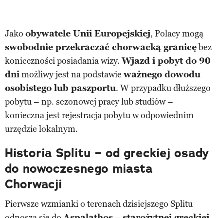
Jako
obywatele Unii Europejskiej
, Polacy mogą
swobodnie przekraczać chorwacką granicę
bez
konieczności posiadania wizy.
Wjazd i pobyt do 90
dni
możliwy jest na podstawie
ważnego dowodu
osobistego lub paszportu
. W przypadku dłuższego
pobytu – np. sezonowej pracy lub studiów –
konieczna jest rejestracja pobytu w odpowiednim
urzędzie lokalnym.
Historia Splitu – od greckiej osady
do nowoczesnego miasta
Chorwacji
Pierwsze wzmianki o terenach dzisiejszego Splitu
odnoszą się do
Aspalathos
–
starożytnej greckiej