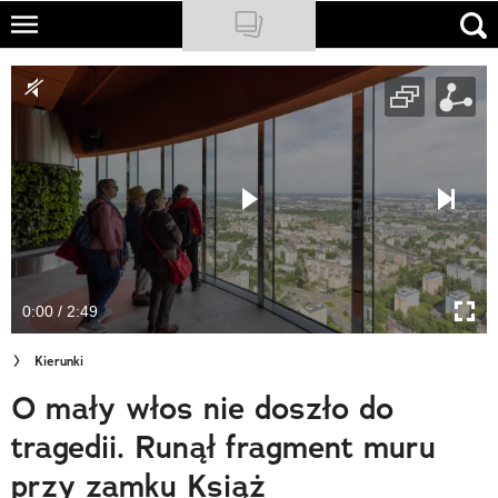
Skip
to
NATIONAL GEOGRAPHIC
main
content
TRAVELER
PODCASTY
Sklep
Newsletter
0:00 / 2:49
Cuda Polski
Kierunki
Wielki Konkurs Fotograficzny
O mały włos nie doszło do
Trendbook Podróżniczy
tragedii. Runął fragment muru
Polecane
przy zamku Książ