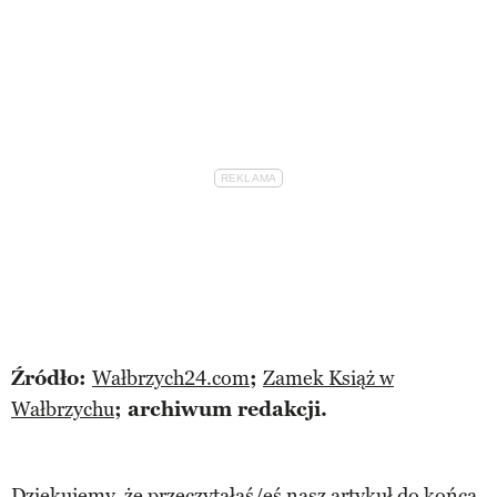
Źródło:
Wałbrzych24.com
;
Zamek Książ w
Wałbrzychu
;
archiwum redakcji.
Dziękujemy, że przeczytałaś/eś nasz artykuł do końca.