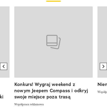
Pokazywanie elementu 1 z 20
previous element
n
Konkurs! Wygraj weekend z
Niem
nowym Jeepem Compass i odkryj
Współp
ki
swoje miejsce poza trasą
Współpraca reklamowa