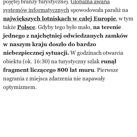
pojętej branży turystycznej.
Globalna awaria
systemów informatycznych
spowodowała paraliż na
największych lotniskach w całej Europie
, w tym
także
Polsce
. Gdyby tego było mało,
na terenie
jednego z najchętniej odwiedzanych zamków
w naszym kraju doszło do bardzo
niebezpiecznej sytuacji.
W godzinach otwarcia
obiektu (ok. 16:30) na turystyczny szlak
runął
fragment liczącego 800 lat muru
. Pierwsze
nagrania z miejsca zdarzenia nie napawały
optymizmem.