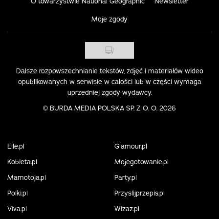
O towarzystwie National Geographic
Newsletter
Moje zgody
Dalsze rozpowszechnianie tekstów, zdjęć i materiałów wideo
opublikowanych w serwisie w całości lub w części wymaga
uprzedniej zgody wydawcy.
©
BURDA MEDIA POLSKA SP. Z O. O. 2026
Elle.pl
Glamour.pl
Kobieta.pl
Mojegotowanie.pl
Mamotoja.pl
Party.pl
Polki.pl
Przyslijprzepis.pl
Viva.pl
Wizaz.pl