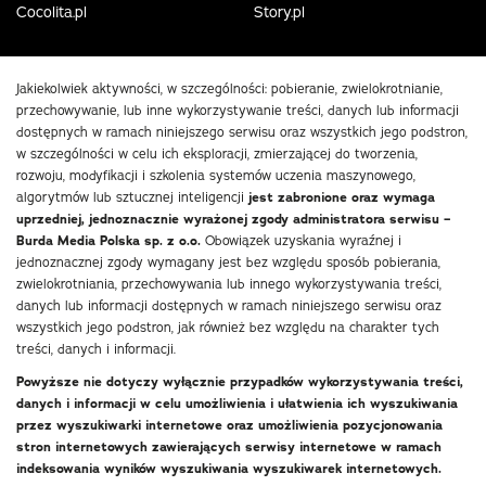
Cocolita.pl
Story.pl
Jakiekolwiek aktywności, w szczególności: pobieranie, zwielokrotnianie,
przechowywanie, lub inne wykorzystywanie treści, danych lub informacji
dostępnych w ramach niniejszego serwisu oraz wszystkich jego podstron,
w szczególności w celu ich eksploracji, zmierzającej do tworzenia,
rozwoju, modyfikacji i szkolenia systemów uczenia maszynowego,
algorytmów lub sztucznej inteligencji
jest zabronione oraz wymaga
uprzedniej, jednoznacznie wyrażonej zgody administratora serwisu –
Burda Media Polska sp. z o.o.
Obowiązek uzyskania wyraźnej i
jednoznacznej zgody wymagany jest bez względu sposób pobierania,
zwielokrotniania, przechowywania lub innego wykorzystywania treści,
danych lub informacji dostępnych w ramach niniejszego serwisu oraz
wszystkich jego podstron, jak również bez względu na charakter tych
treści, danych i informacji.
Powyższe nie dotyczy wyłącznie przypadków wykorzystywania treści,
danych i informacji w celu umożliwienia i ułatwienia ich wyszukiwania
przez wyszukiwarki internetowe oraz umożliwienia pozycjonowania
stron internetowych zawierających serwisy internetowe w ramach
indeksowania wyników wyszukiwania wyszukiwarek internetowych.