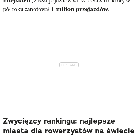
miejskich
(2 534 pojazdów we Wrocławiu), który w
pół roku zanotował
1 milion przejazdów
.
Zwycięzcy rankingu: najlepsze
miasta dla rowerzystów na świecie