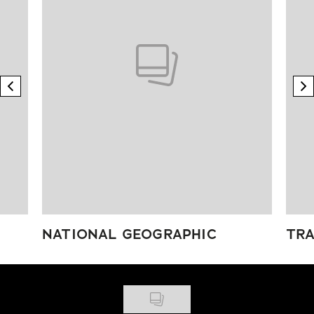
previous element
n
NATIONAL GEOGRAPHIC
TRA