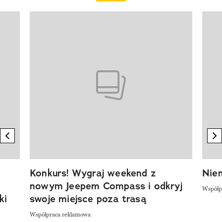
Pokazywanie elementu 1 z 20
previous element
n
Konkurs! Wygraj weekend z
Niem
nowym Jeepem Compass i odkryj
Współp
ki
swoje miejsce poza trasą
Współpraca reklamowa