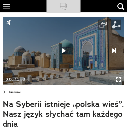
Skip
to
NATIONAL GEOGRAPHIC
main
content
TRAVELER
PODCASTY
Sklep
Newsletter
0:00 / 1:53
Cuda Polski
Kierunki
Wielki Konkurs Fotograficzny
Na Syberii istnieje „polska wieś”.
Trendbook Podróżniczy
Nasz język słychać tam każdego
Polecane
dnia