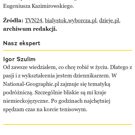
Eugeniusza Kazimirowskiego.
Źródła:
TVN24
,
bialystok.wyborcza.pl
,
dzieje.pl
,
archiwum redakcji.
Nasz ekspert
Igor Szulim
Od zawsze wiedziałem, co chcę robić w życiu. Dlatego z
pasji i z wykształcenia jestem dziennikarzem. W
National-Geographic.pl zajmuje się tematyką
podróżniczą. Szczególnie bliskie są mi kraje
niemieckojęzyczne. Po godzinach najchętniej
spędzam czas na korcie tenisowym.