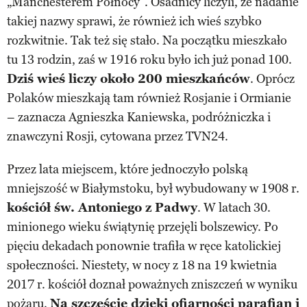
„Manchesterem Północy”. Osadnicy liczyli, że nadanie
takiej nazwy sprawi, że również ich wieś szybko
rozkwitnie. Tak też się stało. Na początku mieszkało
tu 13 rodzin, zaś w 1916 roku było ich już ponad 100.
Dziś wieś liczy około 200 mieszkańców
. Oprócz
Polaków mieszkają tam również Rosjanie i Ormianie
– zaznacza Agnieszka Kaniewska, podróżniczka i
znawczyni Rosji, cytowana przez TVN24.
Przez lata miejscem, które jednoczyło polską
mniejszość w Białymstoku, był wybudowany w 1908 r.
kościół św. Antoniego z Padwy
. W latach 30.
minionego wieku świątynię przejęli bolszewicy. Po
pięciu dekadach ponownie trafiła w ręce katolickiej
społeczności. Niestety, w nocy z 18 na 19 kwietnia
2017 r. kościół doznał poważnych zniszczeń w wyniku
pożaru.
Na szczęście dzięki ofiarności parafian i