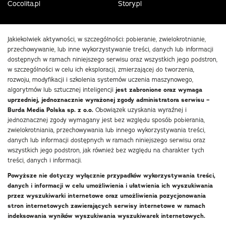
Cocolita.pl
Story.pl
Jakiekolwiek aktywności, w szczególności: pobieranie, zwielokrotnianie,
przechowywanie, lub inne wykorzystywanie treści, danych lub informacji
dostępnych w ramach niniejszego serwisu oraz wszystkich jego podstron,
w szczególności w celu ich eksploracji, zmierzającej do tworzenia,
rozwoju, modyfikacji i szkolenia systemów uczenia maszynowego,
algorytmów lub sztucznej inteligencji
jest zabronione oraz wymaga
uprzedniej, jednoznacznie wyrażonej zgody administratora serwisu –
Burda Media Polska sp. z o.o.
Obowiązek uzyskania wyraźnej i
jednoznacznej zgody wymagany jest bez względu sposób pobierania,
zwielokrotniania, przechowywania lub innego wykorzystywania treści,
danych lub informacji dostępnych w ramach niniejszego serwisu oraz
wszystkich jego podstron, jak również bez względu na charakter tych
treści, danych i informacji.
Powyższe nie dotyczy wyłącznie przypadków wykorzystywania treści,
danych i informacji w celu umożliwienia i ułatwienia ich wyszukiwania
przez wyszukiwarki internetowe oraz umożliwienia pozycjonowania
stron internetowych zawierających serwisy internetowe w ramach
indeksowania wyników wyszukiwania wyszukiwarek internetowych.