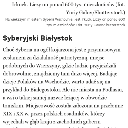
Największym miastem Syberii Wschodniej jest Irkuck. Liczy on ponad 600
tys. mieszkańców / fot. Yuriy Galov/Shutterstock
Syberyjski Białystok
Choć Syberia na ogół kojarzona jest z przymusowym
zesłaniem za działalność patriotyczną, miejsc
podobnych do Wierszyny, gdzie ludzie przyjeżdżali
dobrowolnie, znajdziemy tam dużo więcej. Badając
dzieje Polaków na Wschodzie, warto udać się na
przykład do
Białegostoku
. Ale nie miasta na
Podlasiu
,
a wsi o takiej samej nazwie leżącej w obwodzie
tomskim. Miejscowość została założona na przełomie
XIX i XX w. przez polskich osadników, którzy
wyjechali w głąb kraju z zachodnich guberni