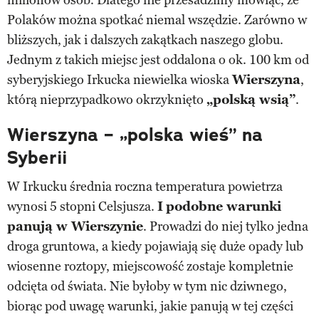
Polaków można spotkać niemal wszędzie. Zarówno w
bliższych, jak i dalszych zakątkach naszego globu.
Jednym z takich miejsc jest oddalona o ok. 100 km od
syberyjskiego Irkucka niewielka wioska
Wierszyna
,
którą nieprzypadkowo okrzyknięto
„polską wsią”
.
Wierszyna – „polska wieś” na
Syberii
W Irkucku średnia roczna temperatura powietrza
wynosi 5 stopni Celsjusza.
I
podobne warunki
panują w Wierszynie
. Prowadzi do niej tylko jedna
droga gruntowa, a kiedy pojawiają się duże opady lub
wiosenne roztopy, miejscowość zostaje kompletnie
odcięta od świata. Nie byłoby w tym nic dziwnego,
biorąc pod uwagę warunki, jakie panują w tej części